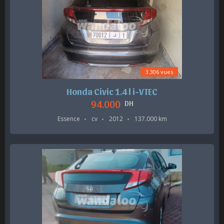
3.306 vues
Honda Civic 1.4 l i-VTEC
94.000
DH
Essence
cv
2012
137.000 km