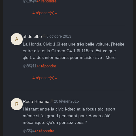
👍
18
👎
4
↩ répondre
4 réponse(s)
⌄
🤩
abdo elbo
5 octobre 2013
A
La Honda Civic 1.6l est une très belle voiture, j’hésite 
entre elle et la Citroen C4 1.6l 115ch. Est-ce que 
qlq'1 a des informations pour m'aider svp . Merci.
👍
8
👎
11
↩ répondre
4 réponse(s)
⌄
🤩
Reda Hmama
20 février 2015
R
Hésitant entre la civic i-dtec et la focus tdci sport 
même si j'ai grand penchant pour Honda côté 
mécanique. Qu'en pensez vous ?
👍
5
👎
4
↩ répondre