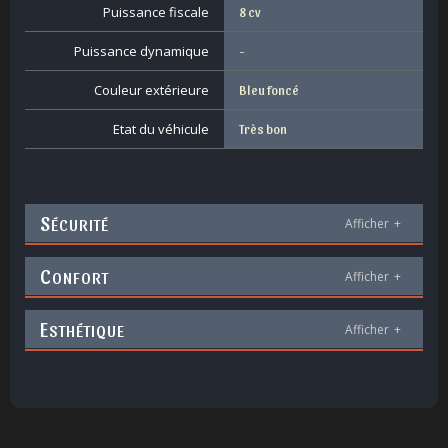
Puissance fiscale
8 cv
Puissance dynamique
-
Couleur extérieure
Bleu foncé
Etat du véhicule
Très bon
S
ÉCURITÉ
Afficher
+
C
ONFORT
Afficher
+
E
STHÉTIQUE
Afficher
+