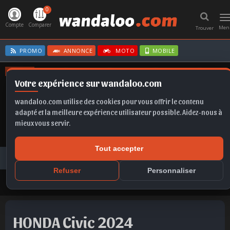
0
T
n
Compte
Comparer
Men
Trouver
PROMO
ANNONCE
MOTO
MOBILE
OFFRES
Votre expérience sur wandaloo.com
TIGUAN
SPORTAGE
SCALA
FABIA
IBIZA
wandaloo.com utilise des cookies pour vous offrir le contenu
adapté et la meilleure expérience utilisateur possible. Aidez-nous à
mieux vous servir.
Tout accepter
Voiture Occasion Maroc
Toutes les annonces
HONDA
Civic
HONDA Civic 2024 Essence Occasion Rabat Maroc
Refuser
Personnaliser
HONDA Civic 2024