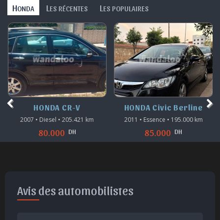
H
L
L
ONDA
ES RÉCENTES
ES POPULAIRES
HONDA CR-V
HONDA Civic Berline
2007 • Diesel • 205.421 km
2011 • Essence • 195.000 km
DH
DH
80.000
85.000
Avis des automobilistes