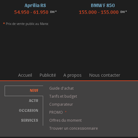
Aprilia RS
BMW F 850
54.950 - 61.950
155.000 - 155.000
DH *
DH *
*
Prix de vente public au Maroc
Accueil
Publicité
A propos
Nous contacter
Guide d'achat
NEUF
Tarifs et budget
ACTU
Comparateur
OCCASION
PROMO
*
SERVICES
Offres du moment
Trouver un concessionnaire