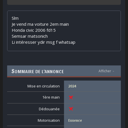
Slm
Je vend ma voiture 2em main
Honda civic 2006 fd15
Semsar matsonich
Li intéresser ydir msg f whatsap
S
OMMAIRE DE L’ANNONCE
Afficher
-
Mise en circulation
2024
1ère main
Dédouanée
Motorisation
Essence