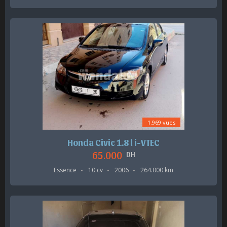
1.969 vues
Honda Civic 1.8 l i-VTEC
65.000
DH
Essence
10 cv
2006
264.000 km