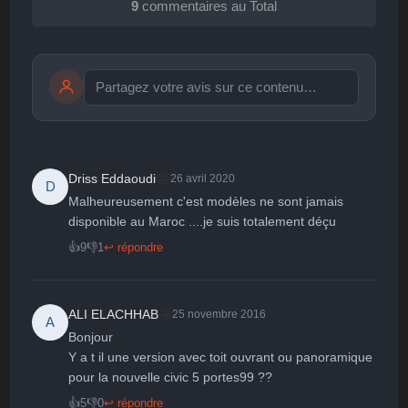
9
commentaires au Total
Publier
publication immédiate
😞
Driss Eddaoudi
26 avril 2020
D
Malheureusement c'est modèles ne sont jamais 
🤩
👏
😄
🙂
😐
disponible au Maroc ....je suis totalement déçu 
Parfait
Bravo
Réjoui
Content
Indifférent
👍
9
👎
1
↩ répondre
😮
😞
😠
😨
Surpris
Déçu
Enervé
Effrayé
🤩
ALI ELACHHAB
25 novembre 2016
A
Bonjour

Y a t il une version avec toit ouvrant ou panoramique 
pour la nouvelle civic 5 portes99 ??
👍
5
👎
0
↩ répondre