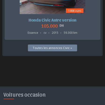
1.808 vues
Honda Civic Autre version
105.000
DH
Essence
cv
2015
59.300 km
Toutes les annonces Civic »
Voitures occasion