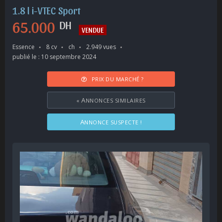
1.8 l i-VTEC Sport
65.000
DH
VENDUE
Essence
8 cv
ch
2.949 vues
publié le : 10 septembre 2024
PRIX DU MARCHÉ ?
«
ANNONCES SIMILAIRES
ANNONCE SUSPECTE !