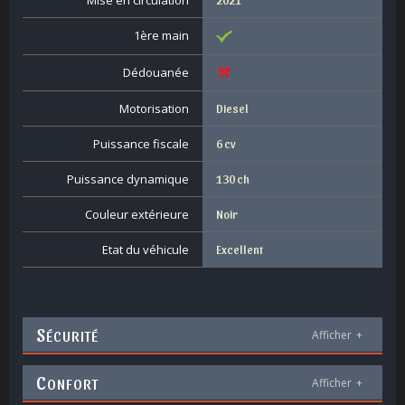
Mise en circulation
1ère main
Dédouanée
Motorisation
Diesel
Puissance fiscale
6 cv
Puissance dynamique
130 ch
Couleur extérieure
Noir
Etat du véhicule
Excellent
S
ÉCURITÉ
Afficher
+
C
ONFORT
Afficher
+