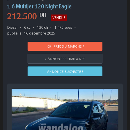
1.6 MultiJet 120 Night Eagle
212.500
DH
VENDUE
Diesel
6 cv
130 ch
1.475 vues
publié le : 16 décembre 2025
PRIX DU MARCHÉ ?
«
ANNONCES SIMILAIRES
ANNONCE SUSPECTE !