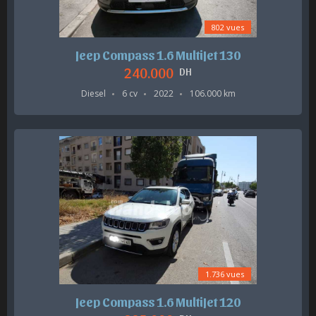
802 vues
Jeep Compass 1.6 MultiJet 130
240.000
DH
Diesel
6 cv
2022
106.000 km
1.736 vues
Jeep Compass 1.6 MultiJet 120