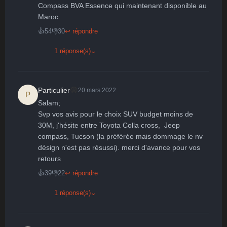
Compass BVA Essence qui maintenant disponible au 
Maroc.
👍
54
👎
30
↩ répondre
1 réponse(s)
⌄
😨
Particulier
20 mars 2022
P
Salam; 

Svp vos avis pour le choix SUV budget moins de 
30M, j'hésite entre Toyota Colla cross,  Jeep 
compass, Tucson (la préférée mais dommage le nv 
désign n'est pas résussi). merci d'avance pour vos 
retours
👍
39
👎
22
↩ répondre
1 réponse(s)
⌄