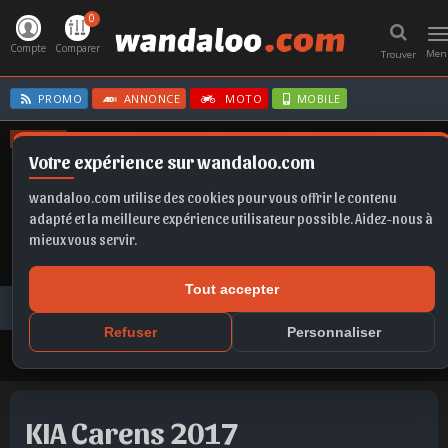
0
T
n
Compte
Comparer
Men
Trouver
PROMO
ANNONCE
MOTO
MOBILE
OFFRES
Votre expérience sur wandaloo.com
T-ROC
KAMIQ
TIGUAN
ASTRA
MOKKA
wandaloo.com utilise des cookies pour vous offrir le contenu
adapté et la meilleure expérience utilisateur possible. Aidez-nous à
mieux vous servir.
Tout accepter
Voiture Occasion Maroc
Toutes les annonces
KIA
Carens
KIA Carens 2017 Diesel Occasion Rabat Maroc
Refuser
Personnaliser
KIA Carens 2017