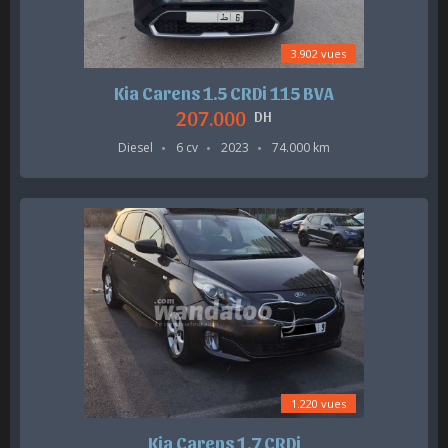
3.902 vues
Kia Carens 1.5 CRDi 115 BVA
207.000
DH
Diesel
6 cv
2023
74.000 km
1.220 vues
Kia Carens 1.7 CRDi