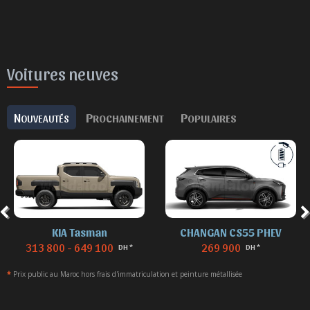
Voitures neuves
N
P
P
OUVEAUTÉS
ROCHAINEMENT
OPULAIRES
CHANGAN CS55 PHEV
DENZA B8
269 900
869 900
DH *
DH *
*
Prix public au Maroc hors frais d'immatriculation et peinture métallisée