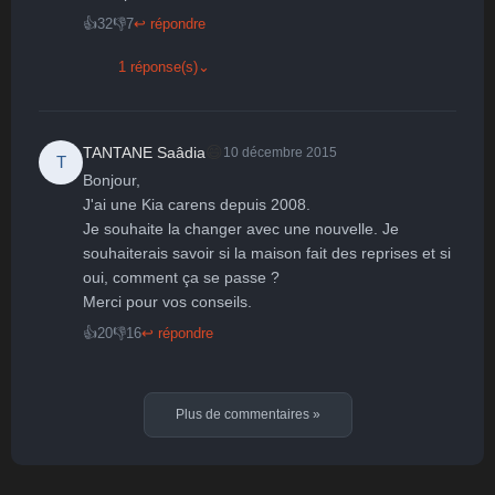
👍
32
👎
7
↩ répondre
1 réponse(s)
⌄
😄
TANTANE Saâdia
10 décembre 2015
T
Bonjour,

J'ai une Kia carens depuis 2008.

Je souhaite la changer avec une nouvelle. Je 
souhaiterais savoir si la maison fait des reprises et si 
oui, comment ça se passe ?

Merci pour vos conseils.
👍
20
👎
16
↩ répondre
Plus de commentaires
»