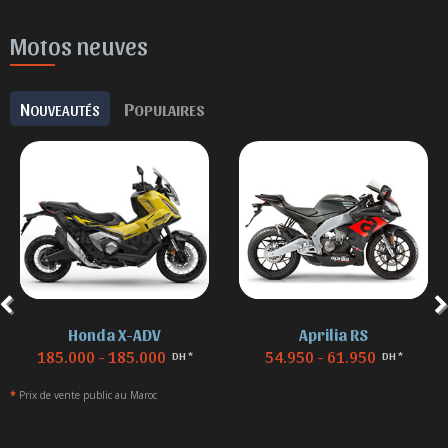
Motos neuves
N
P
OUVEAUTÉS
OPULAIRES
Honda X-ADV
Aprilia RS
185.000 - 185.000
54.950 - 61.950
DH *
DH *
*
Prix de vente public au Maroc