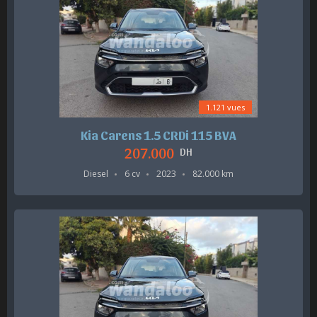
1.121 vues
Kia Carens 1.5 CRDi 115 BVA
207.000
DH
Diesel
6 cv
2023
82.000 km