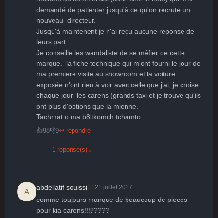
demandé de patienter jusqu'à ce qu'on recrute un 
nouveau  directeur.

Jusqu'à maintenent je n'ai reçu aucune reponse de 
leurs part.

Je conseille les wandaliste de se méfier de cette 
marque.  la fiche technique qui m'ont fourni le jour de 
ma premiere visite au showroom et la voiture 
exposée n'ont rien à voir avec celle que j'ai, je croise 
chaque jour  les carens (grands taxi et je trouve qu'ils  
ont plus d'options que la mienne.

Tachmat o ma b8itkomch tchamto
👍
98
👎
9
↩ répondre
1 réponse(s)
⌄
😞
abdellatif souissi
21 juillet 2017
A
comme toujours manque de beaucoup de pieces 
pour kia carens!!!?????
