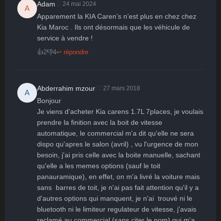
👏
Adam
24 mai 2024
A
Apparement la KIA Caren’s n’est plus en chez chez 
🤩
👏
😄
🙂
😐
Kia Maroc . Ils ont désormais que les véhicule de 
service à vendre !
Parfait
Bravo
Réjoui
Content
Indifférent
😮
😞
😠
😨
👍
2
👎
4
↩ répondre
Surpris
Déçu
Enervé
Effrayé
😞
Abderrahim mzour
27 mars 2018
A
Bonjour

Je viens d'acheter Kia carens 1.7L 7places, je voulais 
prendre la finition avec la boit de vitesse 
automatique, le commercial m'a dit qu'elle ne sera 
dispo qu'apres le salon (avril) , vu l'urgence de mon 
besoin, j'ai pris celle avec la boite manuelle, sachant 
qu'elle a les memes options (sauf le toit 
panauramique), en effet, on m'a livré la voiture mais 
sans  barres de toit, je n'ai pas fait attention qu'il y a 
d'autres options qui manquent, je n'ai  trouvé ni le 
bluetooth ni le limiteur regulateur de vitesse, j'avais 
reclamé au commercial (sans citer le nom) qui m'a 