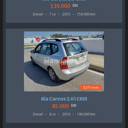
139.000
DH
Diesel
7 cv
2015
159.000 km
3.211 vues
Kia Carens 2.0 l CRDi
85.000
DH
Diesel
8 cv
2010
190.000 km