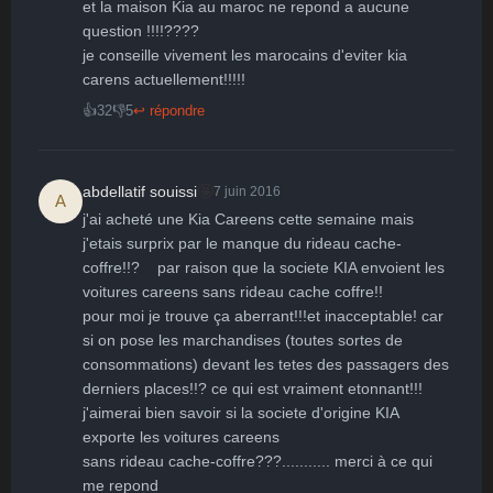
et la maison Kia au maroc ne repond a aucune 
question !!!!????

je conseille vivement les marocains d'eviter kia 
carens actuellement!!!!!
👍
32
👎
5
↩ répondre
🤩
abdellatif souissi
7 juin 2016
A
j'ai acheté une Kia Careens cette semaine mais 
j'etais surprix par le manque du rideau cache-
coffre!!?    par raison que la societe KIA envoient les 
voitures careens sans rideau cache coffre!!

pour moi je trouve ça aberrant!!!et inacceptable! car 
si on pose les marchandises (toutes sortes de 
consommations) devant les tetes des passagers des 
derniers places!!? ce qui est vraiment etonnant!!!

j'aimerai bien savoir si la societe d'origine KIA 
exporte les voitures careens

sans rideau cache-coffre???........... merci à ce qui 
me repond