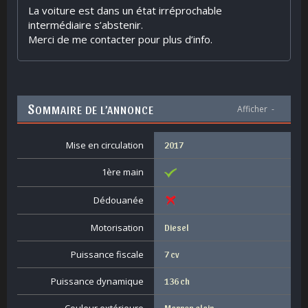
La voiture est dans un état irréprochable
intermédiaire s’abstenir.
Merci de me contacter pour plus d’info.
S
OMMAIRE DE L’ANNONCE
Afficher
-
Mise en circulation
2017
1ère main
Dédouanée
Motorisation
Diesel
Puissance fiscale
7 cv
Puissance dynamique
136 ch
Marron clair