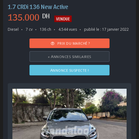
1.7 CRDi 136 New Active
135.000
DH
VENDUE
Diesel
7 cv
136 ch
4.544 vues
publié le : 17 janvier 2022
PRIX DU MARCHÉ ?
«
ANNONCES SIMILAIRES
ANNONCE SUSPECTE !