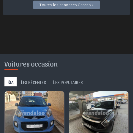
Toutes les annonces Carens »
Voitures occasion
K
L
L
IA
ES RÉCENTES
ES POPULAIRES