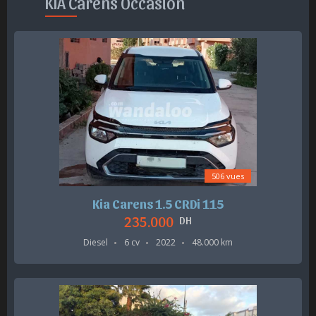
KIA Carens Occasion
506 vues
Kia Carens 1.5 CRDi 115
235.000
DH
Diesel
6 cv
2022
48.000 km