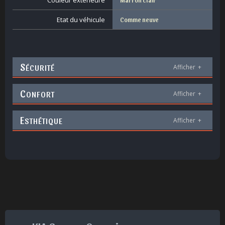
Couleur extérieure
Etat du véhicule
Comme neuve
S
ÉCURITÉ
Afficher
+
C
ONFORT
Afficher
+
E
STHÉTIQUE
Afficher
+