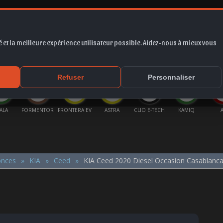
 et la meilleure expérience utilisateur possible. Aidez-nous à mieux vous
*
EUR
PROMO
COTE
FORUM
VIDÉO
ACTU
MA
Refuser
Personnaliser
ALA
FORMENTOR
FRONTERA EV
ASTRA
CLIO E-TECH
KAMIQ
onces
KIA
Ceed
KIA Ceed 2020 Diesel Occasion Casablanc