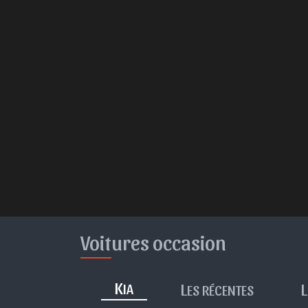
Voitures occasion
K
L
L
IA
ES RÉCENTES