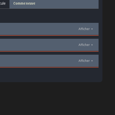
cule
Comme neuve
Afficher
+
Afficher
+
Afficher
+