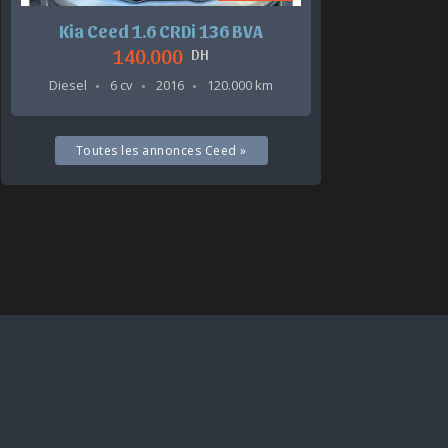
Kia Ceed 1.6 CRDi 136 BVA
140.000
DH
Diesel
6 cv
2016
120.000 km
Toutes les annonces Ceed »