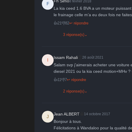
Fh Simo
8 février 2018
F
La kia ceed 1.6 BVA a un moteur puissant i
le frainage celle m’a eu deux fois ne fait
👍
21
👎
82
↩ répondre
3 réponse(s)
⌄
👏
Issam Rahali
26 août 2021
I
Salam svp j'aimerais acheter une voiture et
diesel 2021 ou la kia ceed motion+MHv ? C
👍
11
👎
7
↩ répondre
2 réponse(s)
⌄
🤩
Jean ALBERT
14 octobre 2017
J
Bonjour à tous. 

Félicitations à Wandaloo pour la qualité de 