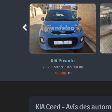
os
KIA Picanto
5.000 km
2017 • Essence • 105.000 km
76.000
DH
DH
KIA Ceed -
Avis des autom