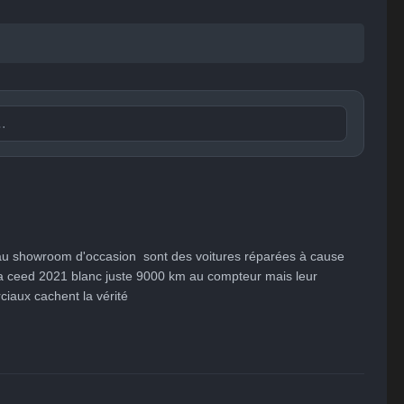
Publier

😐
😮
😞
😠
😨
ent
Indifférent
Surpris
Déçu
Enervé
Effrayé
au showroom d'occasion  sont des voitures réparées à cause 
ia ceed 2021 blanc juste 9000 km au compteur mais leur 
ciaux cachent la vérité 
