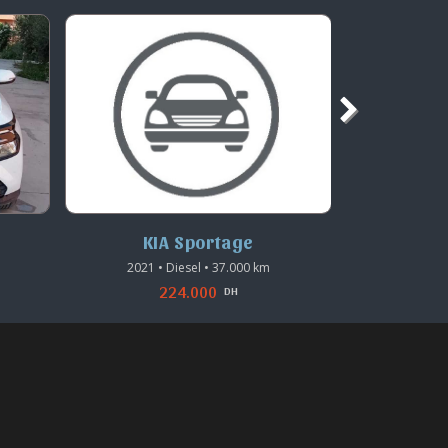
KIA Sportage
K
2021 • Diesel • 37.000 km
2023 •
224.000
DH