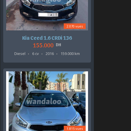
2.070 vues
Kia Ceed 1.6 CRDi 136
155.000
DH
Diesel
6 cv
2016
159.000 km
1.815 vues