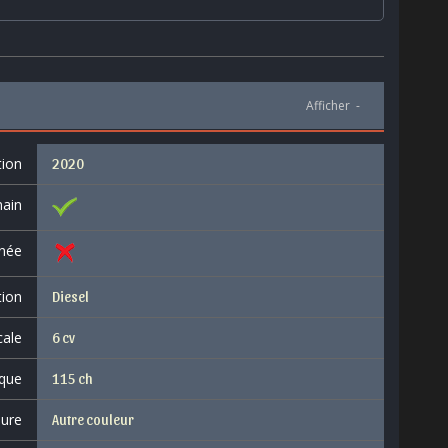
Afficher
-
tion
2020
ain
née
tion
Diesel
cale
6 cv
que
115 ch
eure
Autre couleur