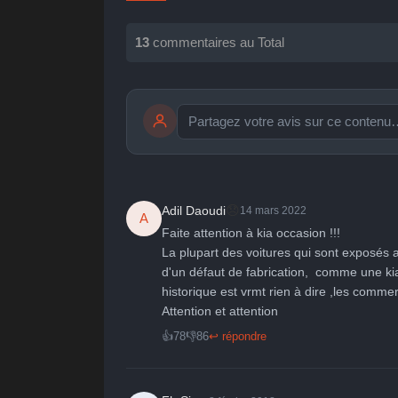
13
commentaires au Total
publication immédiate
🤩
👏
😄

😞
Adil Daoudi
14 mars 2022
A
Parfait
Bravo
Réjoui
Cont
Faite attention à kia occasion !!!

La plupart des voitures qui sont exposés 
d'un défaut de fabrication,  comme une k
historique est vrmt rien à dire ,les commer
Attention et attention
👍
78
👎
86
↩ répondre