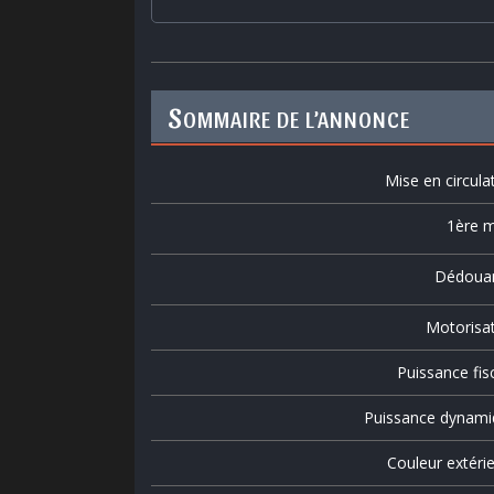
S
OMMAIRE DE L’ANNONCE
Mise en circula
1ère m
Dédoua
Motorisa
Puissance fis
Puissance dynami
Couleur extéri