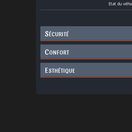
Etat du véhi
S
ÉCURITÉ
C
ONFORT
E
STHÉTIQUE