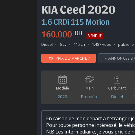
KIA Ceed 2020
1.6 CRDi 115 Motion
160.000
DH
VENDUE
Diesel
6 cv
115 ch
1.487 vues
publié le
PRIX DU MARCHÉ ?
«
ANNONCES SI
Modèle
Main
Carburant
2020
Première
Diesel
En raison de mon départ à l'étranger j
Pour toute personne intéressé, le véhic
N:B Les intermédiaire, je vous prie de 