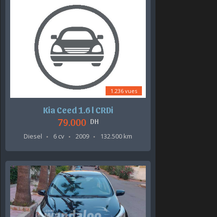
1.236 vues
Kia Ceed 1.6 l CRDi
79.000
DH
Diesel
6 cv
2009
132.500 km