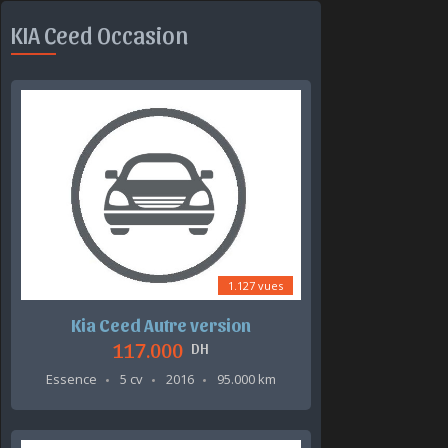
KIA Ceed Occasion
1.127 vues
Kia Ceed Autre version
117.000
DH
Essence
5 cv
2016
95.000 km