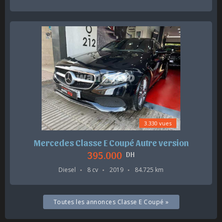
3.330 vues
Mercedes Classe E Coupé Autre version
395.000
DH
Diesel
8 cv
2019
84.725 km
Toutes les annonces Classe E Coupé »