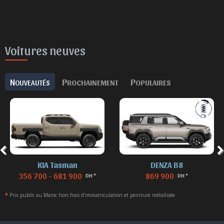
Voitures neuves
N
P
P
OUVEAUTÉS
ROCHAINEMENT
OPULAIRES
KIA Tasman
DENZA B8
356 700 - 681 900
869 900
DH *
DH *
*
Prix public au Maroc hors frais d'immatriculation et peinture métallisée