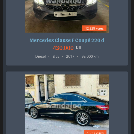
12.928 vues
Mercedes Classe E Coupé 220 d
430.000
DH
Diesel
8 cv
2017
98.000 km
1.937 vues