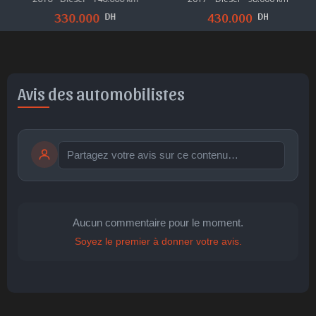
DH
DH
330.000
430.000
Avis des automobilistes
Publier
publication immédiate
Aucun commentaire pour le moment.
Soyez le premier à donner votre avis.
🤩
👏
😄
🙂
😐
Parfait
Bravo
Réjoui
Content
Indifférent
😮
😞
😠
😨
Surpris
Déçu
Enervé
Effrayé