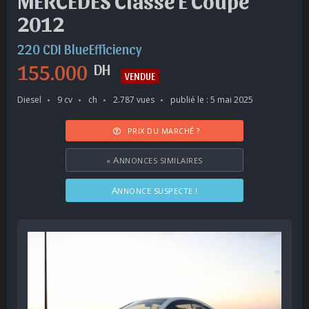
MERCEDES Classe E Coupé
2012
220 CDI BlueEfficiency
155.000
DH
VENDUE
Diesel
9 cv
ch
2.787 vues
publié le : 5 mai 2025
PRIX DU MARCHÉ ?
«
ANNONCES SIMILAIRES
ANNONCE SUSPECTE !