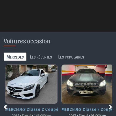
Voitures occasion
M
L
L
ERCEDES
ES RÉCENTES
ES POPULAIRES
MERCEDES Classe C Coupé
MERCEDES Classe E Coupé
2016 • Diesel • 146.000 km
2017 • Diesel • 98.000 km