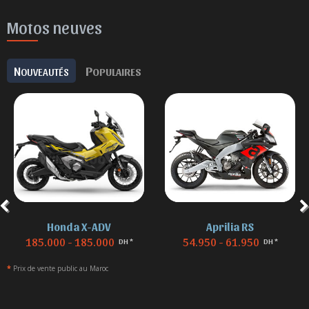
Motos neuves
N
P
OUVEAUTÉS
OPULAIRES
Honda X-ADV
Aprilia RS
185.000 - 185.000
54.950 - 61.950
DH *
DH *
*
Prix de vente public au Maroc