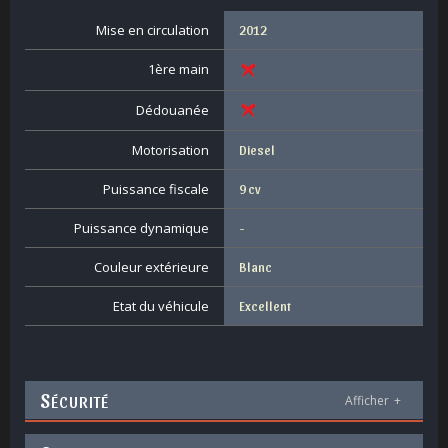
Mise en circulation
2012
1ère main
Dédouanée
Motorisation
Diesel
Puissance fiscale
9 cv
Puissance dynamique
-
Couleur extérieure
Blanc
Etat du véhicule
Excellent
S
ÉCURITÉ
Afficher
+