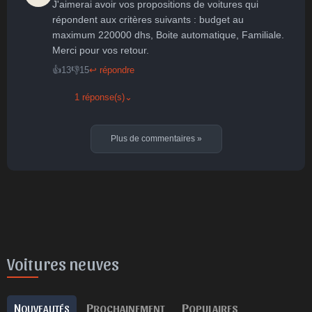
J'aimerai avoir vos propositions de voitures qui 
répondent aux critères suivants : budget au 
maximum 220000 dhs, Boite automatique, Familiale. 
Merci pour vos retour.
👍
13
👎
15
↩ répondre
1 réponse(s)
⌄
Plus de commentaires
»
Voitures neuves
N
P
P
OUVEAUTÉS
ROCHAINEMENT
OPULAIRES