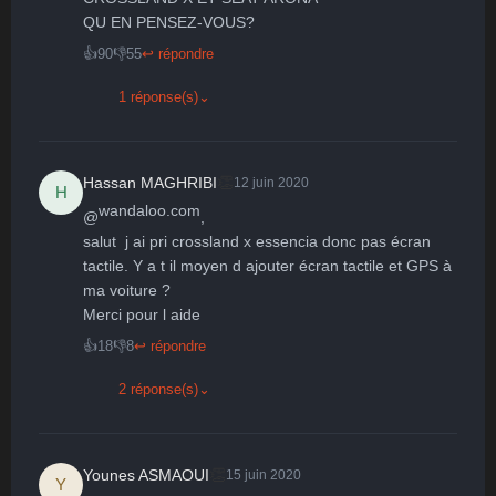
QU EN PENSEZ-VOUS?
👍
90
👎
55
↩ répondre
1 réponse(s)
⌄
👏
Hassan MAGHRIBI
12 juin 2020
H
wandaloo.com
@
,

salut  j ai pri crossland x essencia donc pas écran 
tactile. Y a t il moyen d ajouter écran tactile et GPS à 
ma voiture ? 

Merci pour l aide
👍
18
👎
8
↩ répondre
2 réponse(s)
⌄
👏
Younes ASMAOUI
15 juin 2020
Y