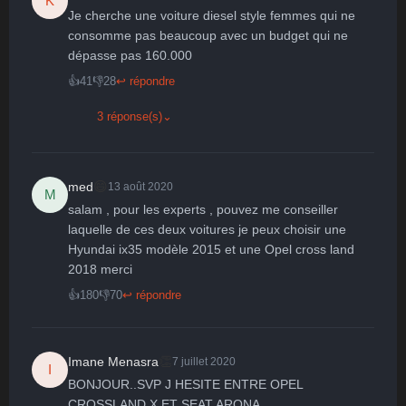
K
Je cherche une voiture diesel style femmes qui ne 
🤩
👏
😄
🙂
😐
consomme pas beaucoup avec un budget qui ne 
dépasse pas 160.000
Parfait
Bravo
Réjoui
Content
Indifférent
😮
😞
😠
😨
👍
41
👎
28
↩ répondre
Surpris
Déçu
Enervé
Effrayé
3 réponse(s)
⌄
😄
med
13 août 2020
M
salam , pour les experts , pouvez me conseiller 
laquelle de ces deux voitures je peux choisir une 
Hyundai ix35 modèle 2015 et une Opel cross land 
2018 merci
👍
180
👎
70
↩ répondre
👏
Imane Menasra
7 juillet 2020
I
BONJOUR..SVP J HESITE ENTRE OPEL 
CROSSLAND X ET SEAT ARONA
