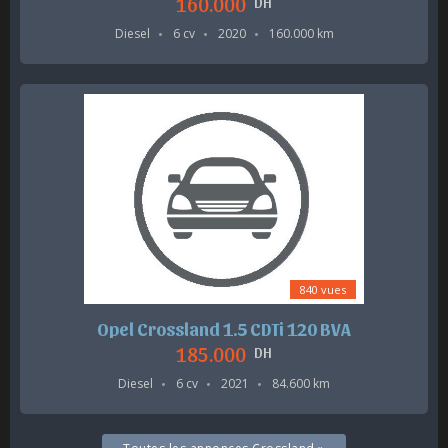
160.000
DH
Diesel
6 cv
2020
160.000 km
840 vues
Opel Crossland 1.5 CDTi 120 BVA
185.000
DH
Diesel
6 cv
2021
84.600 km