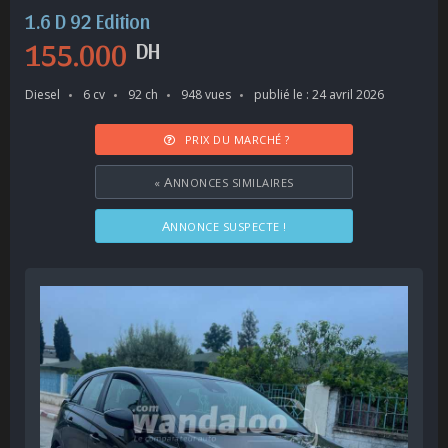
1.6 D 92 Edition
155.000
DH
Diesel
6 cv
92 ch
948 vues
publié le : 24 avril 2026
PRIX DU MARCHÉ ?
«
ANNONCES SIMILAIRES
ANNONCE SUSPECTE !