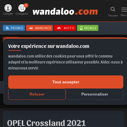
0
T
n
Compte
Comparer
Men
Trouver
PROMO
ANNONCE
MOTO
MOBILE
OFFRES
Votre expérience sur wandaloo.com
C3
FABIA
Q5
TAIGO
CORSA BVA
wandaloo.com utilise des cookies pour vous offrir le contenu
adapté et la meilleure expérience utilisateur possible. Aidez-nous à
mieux vous servir.
Tout accepter
Voiture Occasion Maroc
Toutes les annonces
OPEL
Crossland
OPEL Crossland 2021 Diesel Occasion Tétouan Maroc
Refuser
Personnaliser
OPEL Crossland 2021