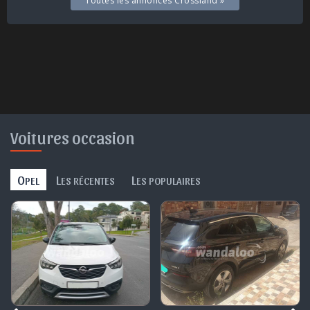
Toutes les annonces Crossland »
Voitures occasion
O
L
L
PEL
ES RÉCENTES
ES POPULAIRES