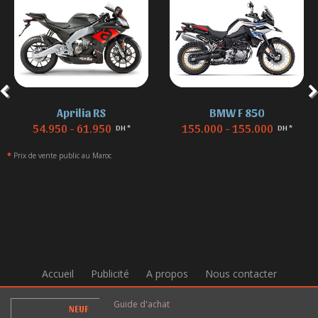
Aprilia RS
BMW F 850
54.950 - 61.950
155.000 - 155.000
DH *
DH *
*
Prix de vente public au Maroc
Accueil
Publicité
A propos
Nous contacter
Guide d'achat
NEUF