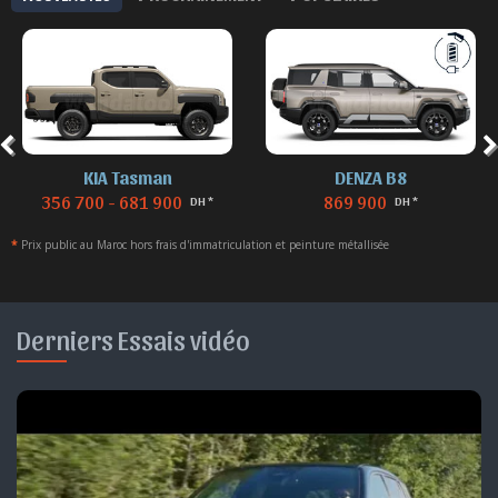
DENZA B8
DENZA B5
869 900
629 900 - 729 900
DH *
DH *
*
Prix public au Maroc hors frais d'immatriculation et peinture métallisée
Derniers Essais vidéo