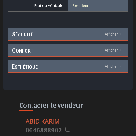
Etat du véhicule
Excellent
S
ÉCURITÉ
Afficher
+
C
ONFORT
Afficher
+
E
STHÉTIQUE
Afficher
+
Contacter le vendeur
ABID KARIM
0646888902