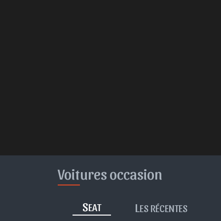
Voitures occasion
S
L
EAT
ES RÉCENTES