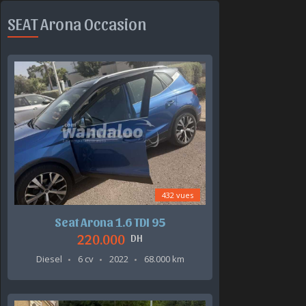
SEAT Arona Occasion
432 vues
Seat Arona 1.6 TDI 95
220.000
DH
Diesel
6 cv
2022
68.000 km