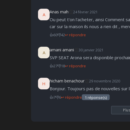
👏
Anas mah
24 février 2021
A
Ou peut t'on l'acheter, ainsi Comment s
car sur la maison ils nous a rien dit , mer
👍
60
👎
42
↩ répondre
👏
amani amani
30 janvier 2021
A
SVP SEAT Arona sera disponible procha
👍
27
👎
18
↩ répondre
👏
hicham benachour
29 novembre 2020
H
Bonjour. Toujours pas de nouvelles sur l
👍
7
👎
6
↩ répondre
1 réponse(s)
Plu