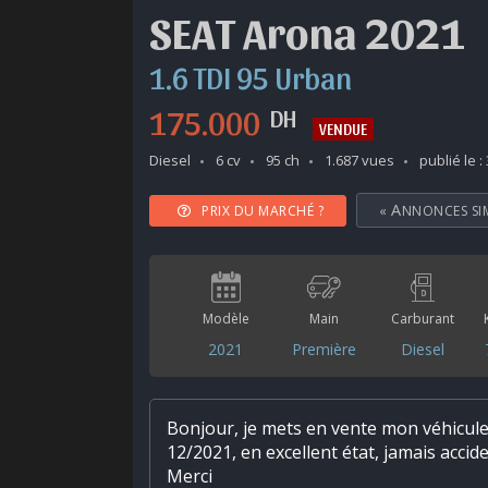
SEAT Arona 2021
1.6 TDI 95 Urban
175.000
DH
VENDUE
Diesel
6 cv
95 ch
1.687 vues
publié le :
PRIX DU MARCHÉ ?
«
ANNONCES SI
Modèle
Main
Carburant
2021
Première
Diesel
Bonjour, je mets en vente mon véhicule
12/2021, en excellent état, jamais accide
Merci