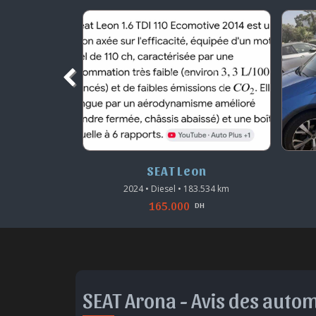
ca
SEAT Leon
6.000 km
2024 • Diesel • 183.534 km
165.000
DH
DH
SEAT Arona -
Avis des autom