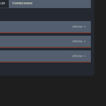
cule
Comme neuve
Afficher
+
Afficher
+
Afficher
+