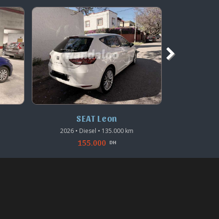
SEAT Leon
S
2026 • Diesel • 135.000 km
2022 • 
155.000
DH