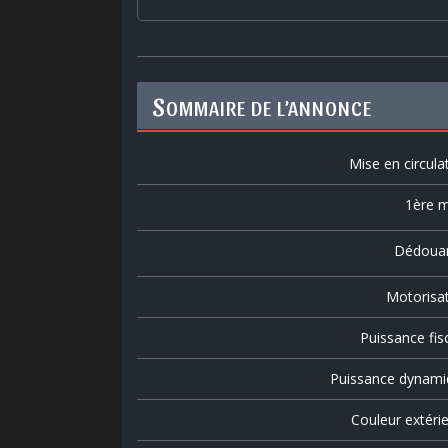
S
OMMAIRE DE L’ANNONCE
Mise en circula
1ère m
Dédoua
Motorisa
Puissance fis
Puissance dynami
Couleur extéri