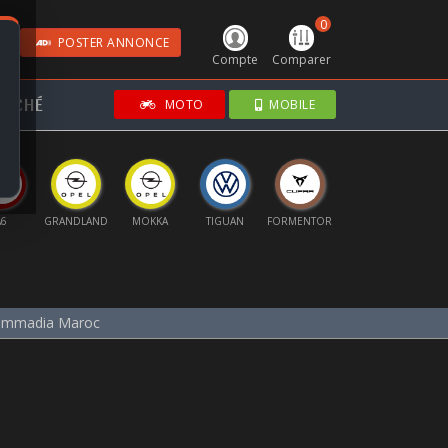
0
POSTER ANNONCE
Compte
Comparer
RCHÉ
MOTO
MOBILE
A6
GRANDLAND
MOKKA
TIGUAN
FORMENTOR
KAMIQ
B
hammadia Maroc