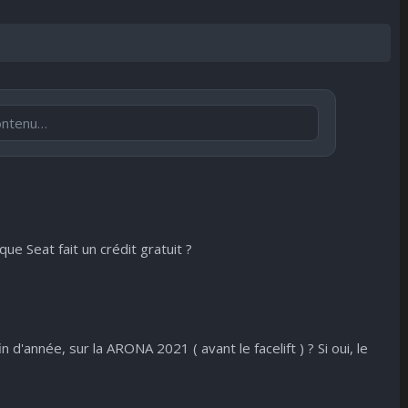
Publier
😐
😮
😞
😠
😨
ndifférent
Surpris
Déçu
Enervé
Effrayé
que Seat fait un crédit gratuit ?
 d'année, sur la ARONA 2021 ( avant le facelift ) ? Si oui, le