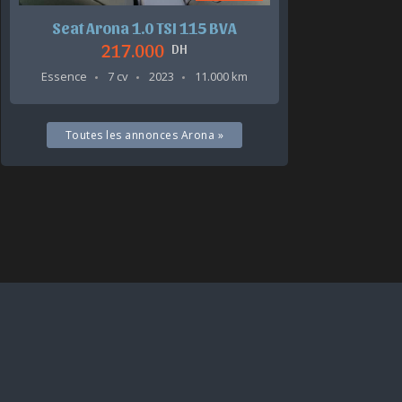
Seat Arona 1.0 TSI 115 BVA
217.000
DH
Essence
7 cv
2023
11.000 km
Toutes les annonces Arona »