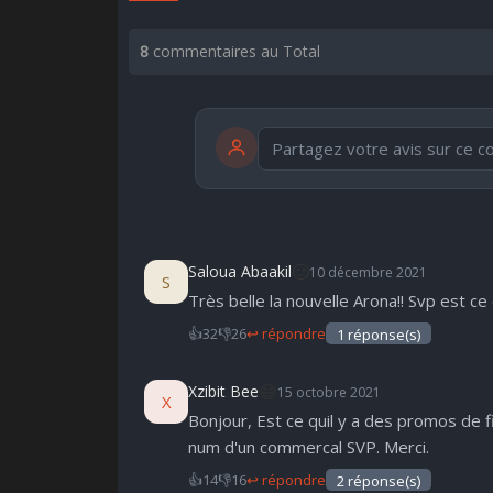
8
commentaires au Total
publication immédiate
🤩
👏
😄
🙂
🙂
Saloua Abaakil
10 décembre 2021
S
Parfait
Bravo
Réjoui
Content
I
Très belle la nouvelle Arona!! Svp est ce 
👍
32
👎
26
↩ répondre
1 réponse(s)
😄
Xzibit Bee
15 octobre 2021
X
Bonjour, Est ce quil y a des promos de fin
num d'un commercal SVP. Merci.
👍
14
👎
16
↩ répondre
2 réponse(s)