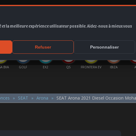
 et la meilleure expérience utilisateur possible. Aidez-nous à mieux vous
*
EUR
PROMO
COTE
FORUM
VIDÉO
ACTU
MA
Refuser
Personnaliser
A BVA
GOLF
EX2
Q5
FRONTERA EV
IBIZA
onces
SEAT
Arona
SEAT Arona 2021 Diesel Occasion Mo