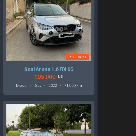
2.088 vues
Seat Arona 1.6 TDI 95
195.000
DH
Diesel
6 cv
2022
71.000 km