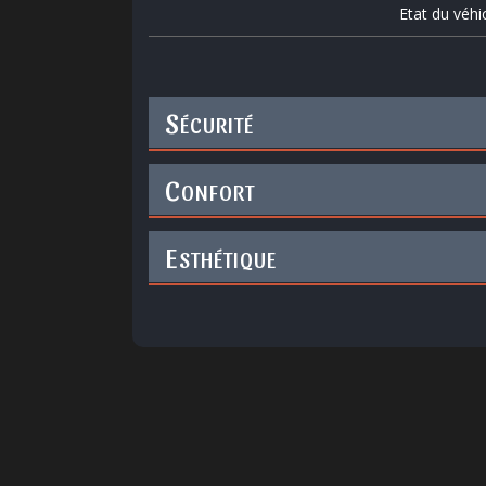
Etat du véhi
S
ÉCURITÉ
C
ONFORT
E
STHÉTIQUE