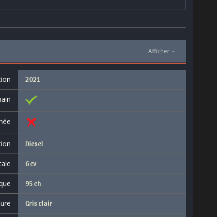
Afficher
-
tion
2021
ain
née
tion
Diesel
cale
6 cv
que
95 ch
eure
Gris clair