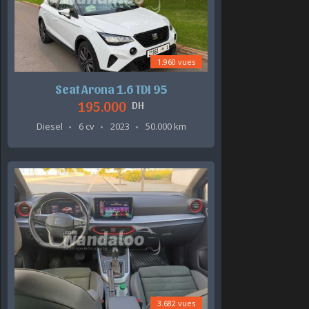
1.960 vues
Seat Arona 1.6 TDI 95
195.000
DH
Diesel
6 cv
2023
50.000 km
3.682 vues