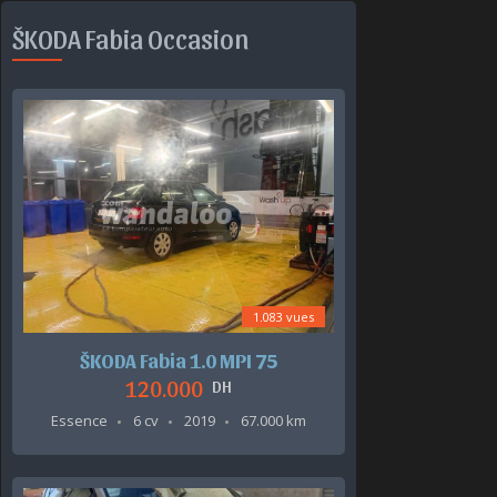
ŠKODA Fabia Occasion
1.083 vues
ŠKODA Fabia 1.0 MPI 75
120.000
DH
Essence
6 cv
2019
67.000 km