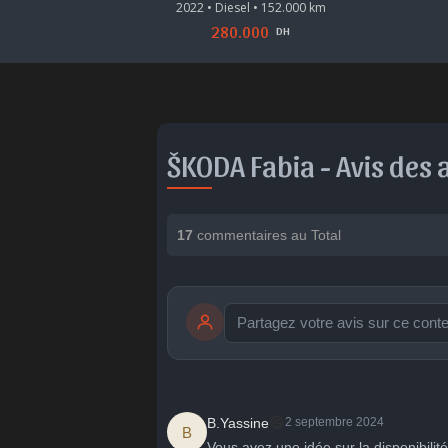
9.000 km
2022 • Diesel • 152.000 km
280.000
DH
DH
ŠKODA Fabia -
Avis des 
17
commentaires au Total
publication immédiate
🤩
👏
😄
😄
B.Yassine
2 septembre 2024
B
Parfait
Bravo
Réjoui
Con
Vous avez une idée sur la disponibilité