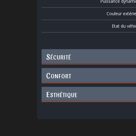
Puissance dynami
Couleur extéri
Etat du véhi
S
ÉCURITÉ
C
ONFORT
E
STHÉTIQUE