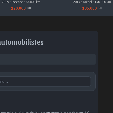
2019 • Essence • 67.000 km
2014 • Diesel • 140.000 km
120.000
135.000
DH
DH
automobilistes
Publier
🙂
😐
😮
😞
😠
😨
tent
Indiffére
Surpris
Déçu
Enervé
Effrayé
 actuelle ou future de la version avec la motorisation 1.0 