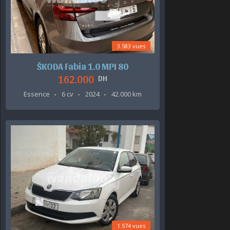
3.583 vues
ŠKODA Fabia 1.0 MPI 80
162.000
DH
Essence
6 cv
2024
42.000 km
1.574 vues