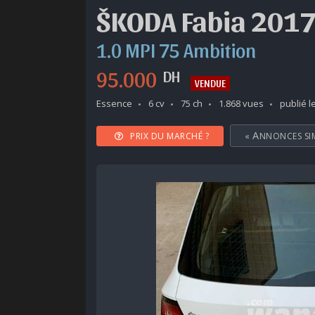
ŠKODA Fabia 201
1.0 MPI 75 Ambition
95.000
DH
VENDUE
Essence
6 cv
75 ch
1.868 vues
publié l
PRIX DU MARCHÉ ?
«
ANNONCES SI