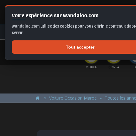
Votre expérience sur wandaloo.com
wandaloo.com utilise des cookies pour vous offrir le contenu adapté
NEUF
OCCASION
COMPARAT
servir.
Tout accepter
OFFRES DU MOMENT
IZA
T-ROC
FRONTERA
SPORTAGE
MOKKA
CORSA
Voiture Occasion Maroc
Toutes les ann
ŠKODA Fabia 2017 Essence Occasion Oujda Maroc