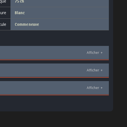
que
75 ch
eure
Blanc
cule
Comme neuve
Afficher
+
Afficher
+
Afficher
+