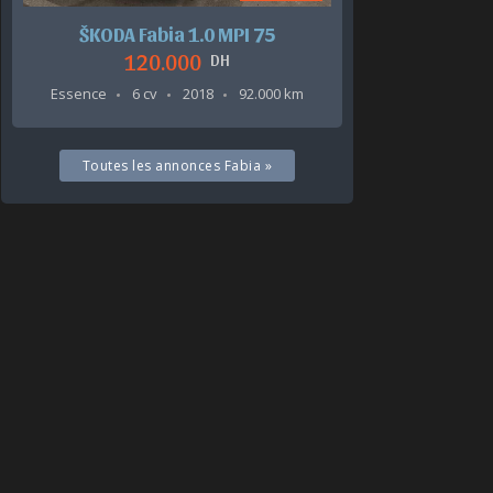
ŠKODA Fabia 1.0 MPI 75
120.000
DH
Essence
6 cv
2018
92.000 km
Toutes les annonces Fabia »