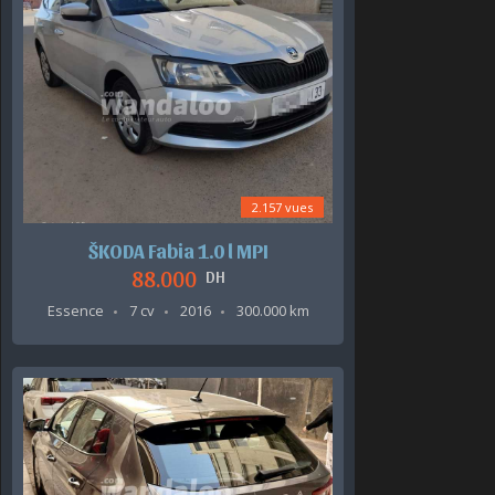
2.157 vues
ŠKODA Fabia 1.0 l MPI
88.000
DH
Essence
7 cv
2016
300.000 km