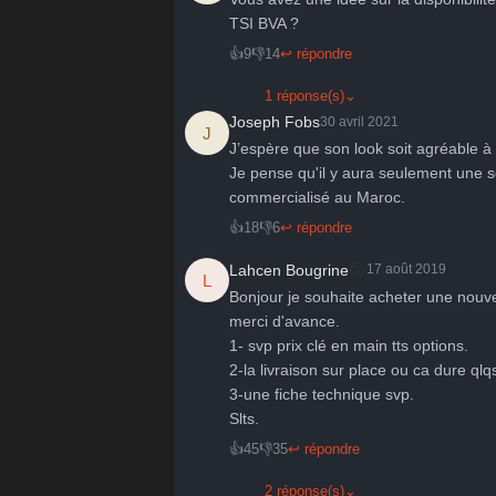
TSI BVA ? 
👍
9
👎
14
↩ répondre
1 réponse(s)
⌄
Joseph Fobs
30 avril 2021
J
J’espère que son look soit agréable à v
Je pense qu'il y aura seulement une se
commercialisé au Maroc.
👍
18
👎
6
↩ répondre
😮
Lahcen Bougrine
17 août 2019
L
Bonjour je souhaite acheter une nouvel
merci d'avance. 

1- svp prix clé en main tts options.

2-la livraison sur place ou ca dure qlqs
3-une fiche technique svp.

Slts.
👍
45
👎
35
↩ répondre
2 réponse(s)
⌄