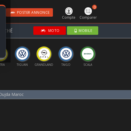
0
POSTER ANNONCE
Compte
Comparer
RCHÉ
MOTO
MOBILE
TRA
TIGUAN
GRANDLAND
TAIGO
SCALA
A6
FORM
Oujda Maroc