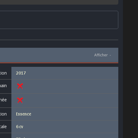
Afficher
-
tion
2017
ain
née
tion
Essence
cale
6 cv