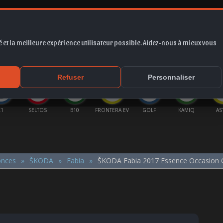
 et la meilleure expérience utilisateur possible. Aidez-nous à mieux vous
*
EUR
PROMO
COTE
FORUM
VIDÉO
ACTU
MA
Refuser
Personnaliser
X1
SELTOS
B10
FRONTERA EV
GOLF
KAMIQ
AS
onces
ŠKODA
Fabia
ŠKODA Fabia 2017 Essence Occasion 