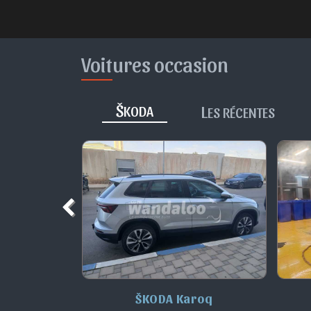
Voitures occasion
Š
L
KODA
ES RÉCENTES
iaq
ŠKODA Karoq