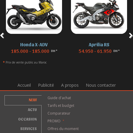
Aprilia RS
BMW F 850
54.950 - 61.950
155.000 - 155.000
DH *
DH *
*
Prix de vente public au Maroc
Accueil
Publicité
A propos
Nous contacter
Guide d'achat
NEUF
Tarifs et budget
ACTU
Comparateur
OCCASION
PROMO
*
SERVICES
Offres du moment