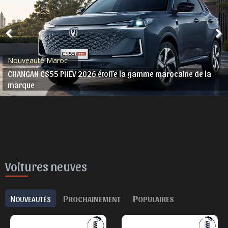
Actu. nationale
ROX Maroc célèbre ses 250 premiers clients
Voitures neuves
N
P
P
OUVEAUTÉS
ROCHAINEMENT
OPULAIRES