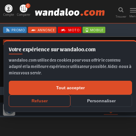
0
T
n
Compte
Comparer
Men
Trouver
PROMO
ANNONCE
MOTO
MOBILE
OFFRES
Votre expérience sur wandaloo.com
GOLF
C3
T-ROC
KAMIQ
FORMENTOR
wandaloo.com utilise des cookies pour vous offrir le contenu
adapté et la meilleure expérience utilisateur possible. Aidez-nous à
mieux vous servir.
Tout accepter
Photos
DENZA
Refuser
Personnaliser
GAMME DENZA
COMPARER
VIDEO
PHOTO
ACTU