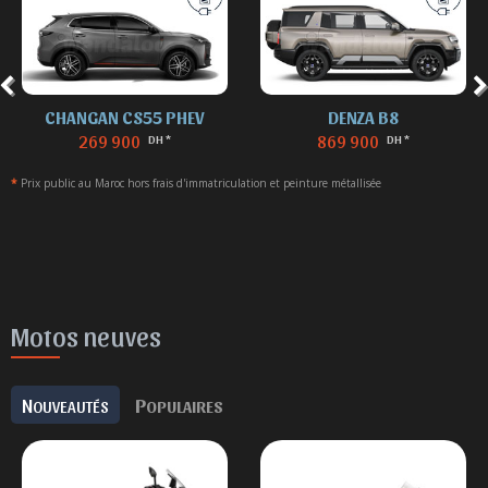
CHANGAN CS55 PHEV
DENZA B8
269 900
869 900
DH *
DH *
*
Prix public au Maroc hors frais d'immatriculation et peinture métallisée
Motos neuves
N
P
OUVEAUTÉS
OPULAIRES