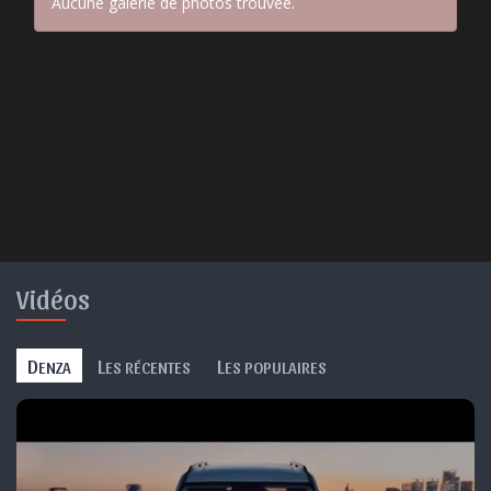
Aucune galerie de photos trouvée.
Vidéos
D
L
L
ENZA
ES RÉCENTES
ES POPULAIRES