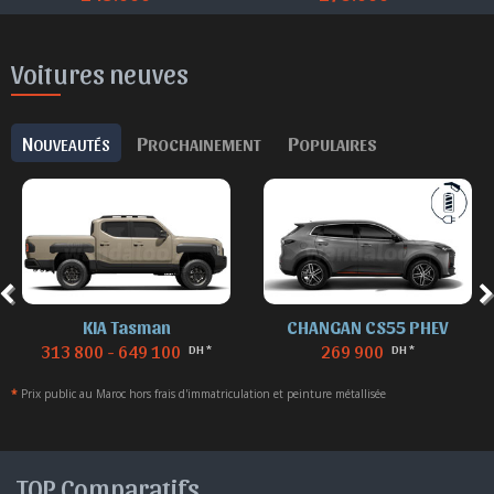
Voitures neuves
N
P
P
OUVEAUTÉS
ROCHAINEMENT
OPULAIRES
KIA Tasman
CHANGAN CS55 PHEV
313 800 - 649 100
269 900
DH *
DH *
*
Prix public au Maroc hors frais d'immatriculation et peinture métallisée
TOP Comparatifs