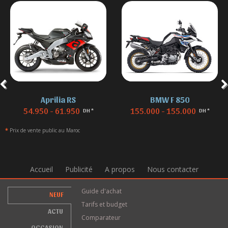
Aprilia RS
BMW F 850
54.950 - 61.950
155.000 - 155.000
DH *
DH *
*
Prix de vente public au Maroc
Accueil
Publicité
A propos
Nous contacter
Guide d'achat
NEUF
Tarifs et budget
ACTU
Comparateur
OCCASION