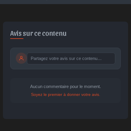
Avis sur ce contenu
Publier
publication immédiate
Aucun commentaire pour le moment.
Soyez le premier à donner votre avis.
🤩
👏
😄
🙂
😐
Parfait
Bravo
Réjoui
Content
Indifférent
😮
😞
😠
😨
Surpris
Déçu
Enervé
Effrayé