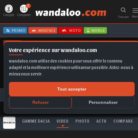
0
T
n
Compte
Comparer
Me
Trouver
PROMO
ANNONCE
MOTO
MOBILE
OFFRES
Votre expérience sur wandaloo.com
SCALA
IBIZA
A6
KAMIQ
MOKKA
wandaloo.com utilise des cookies pour vous offrir le contenu
adapté et la meilleure expérience utilisateur possible. Aidez-nous à
mieux vous servir.
Tout accepter
Toutes les vidéos
DACIA
Jogger HEV
Nouvelle Gamme DACIA 2026
Refuser
Personnaliser
GAMME DACIA
VIDEO
PHOTO
ACTU
COMPARER