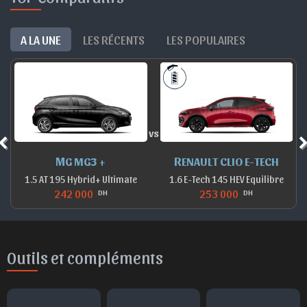
A LA UNE
LES RÉCENTS
LES POPULAIRES
vs
MG MG3 +
RENAULT CLIO E-TECH
1.5 AT 195 Hybrid+ Ultimate
1.6 E-Tech 145 HEV Equilibre
242 000
253 000
DH
DH
Outils et compléments