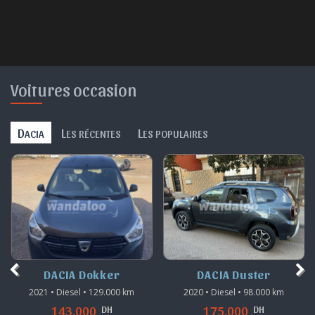
Voitures occasion
D
L
L
ACIA
ES RÉCENTES
ES POPULAIRES
DACIA Dokker
DACIA Duster
2021 • Diesel • 129.000 km
2020 • Diesel • 98.000 km
DH
DH
143.000
175.000