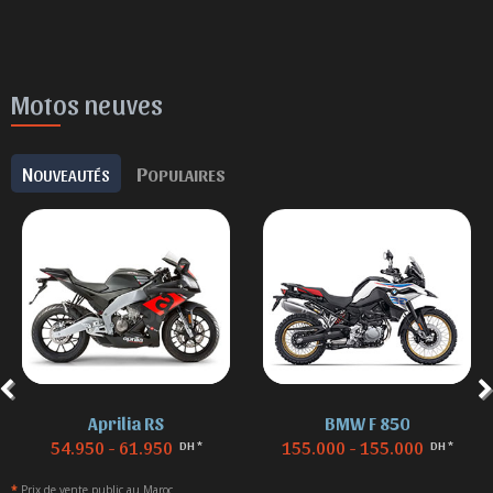
Motos neuves
N
P
OUVEAUTÉS
OPULAIRES
Aprilia RS
BMW F 850
54.950 - 61.950
155.000 - 155.000
DH *
DH *
*
Prix de vente public au Maroc