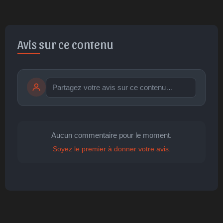
Avis sur ce contenu
Publier
publication immédiate
Aucun commentaire pour le moment.
Soyez le premier à donner votre avis.
🤩
👏
😄
🙂
😐
Parfait
Bravo
Réjoui
Content
Indifférent
😮
😞
😠
😨
Surpris
Déçu
Enervé
Effrayé