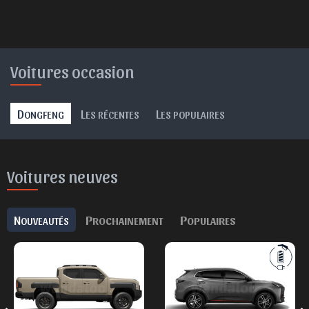
Voitures occasion
D
L
L
ONGFENG
ES RÉCENTES
ES POPULAIRES
Voitures neuves
N
P
P
OUVEAUTÉS
ROCHAINEMENT
OPULAIRES