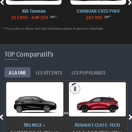
KIA Tasman
CHANGAN CS55 PHEV
313 800 - 649 100
269 900
DH *
DH *
*
Prix public au Maroc hors frais d'immatriculation et peinture métallisée
TOP Comparatifs
A LA UNE
LES RÉCENTS
LES POPULAIRES
vs
MG MG3 +
RENAULT CLIO E-TECH