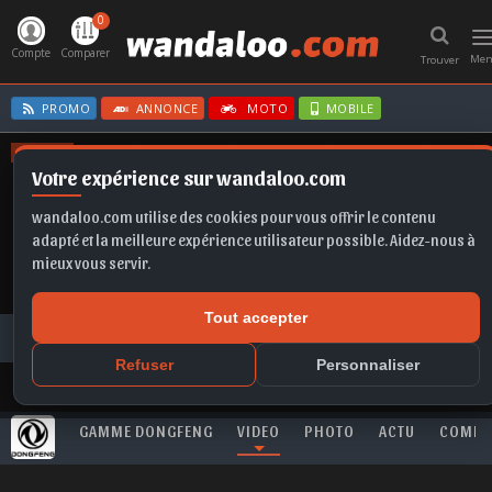
0
T
n
Compte
Comparer
Me
Trouver
PROMO
ANNONCE
MOTO
MOBILE
OFFRES
Votre expérience sur wandaloo.com
TAIGO
CORSA BVA
CLIO E-TECH
IBIZA
GRANDLAND
wandaloo.com utilise des cookies pour vous offrir le contenu
adapté et la meilleure expérience utilisateur possible. Aidez-nous à
mieux vous servir.
Tout accepter
Toutes les vidéos
DONGFENG
MAGE
DONGFENG MAGE : le spot officiel
Refuser
Personnaliser
GAMME DONGFENG
VIDEO
PHOTO
ACTU
COMPA