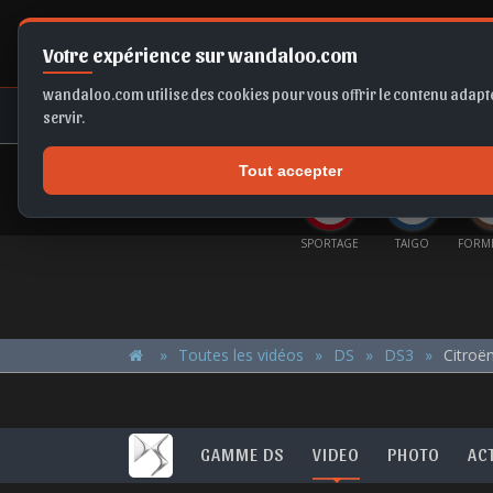
Votre expérience sur wandaloo.com
wandaloo.com utilise des cookies pour vous offrir le contenu adapté
NEUF
OCCASION
COMPARAT
servir.
Tout accepter
OFFRES DU MOMENT
KAMIQ
IBIZA
GOLF
SPORTAGE
TAIGO
FORMENTOR
Toutes les vidéos
DS
DS3
Citroën
GAMME DS
VIDEO
PHOTO
AC