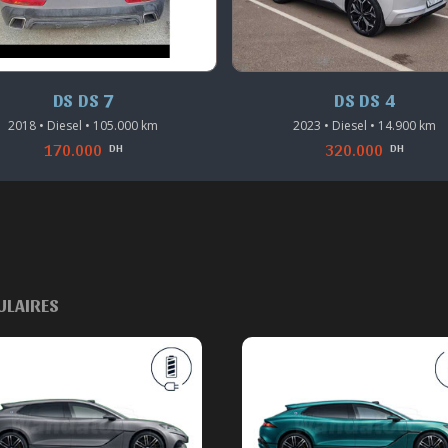
DS DS 7
DS DS 4
• Diesel • 105.000 km
2023 • Diesel • 14.900 km
170.000
320.000
DH
DH
ULAIRES