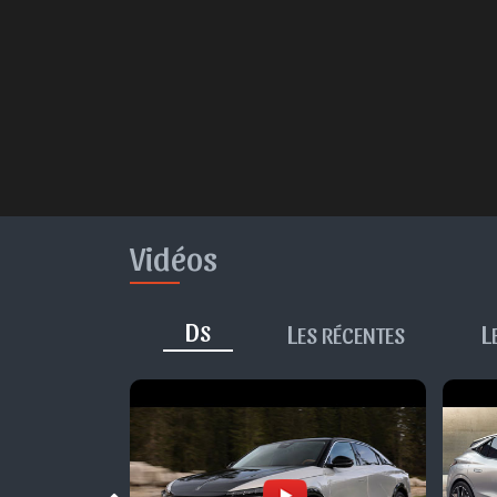
Vidéos
D
L
L
S
ES RÉCENTES