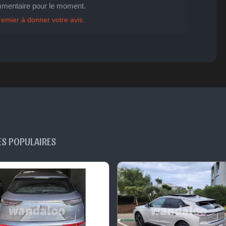
mentaire pour le moment.

😐
😮
😞
😠
😨
ent
Indifférent
Surpris
Déçu
Enervé
Effrayé
remier à donner votre avis.
ES POPULAIRES