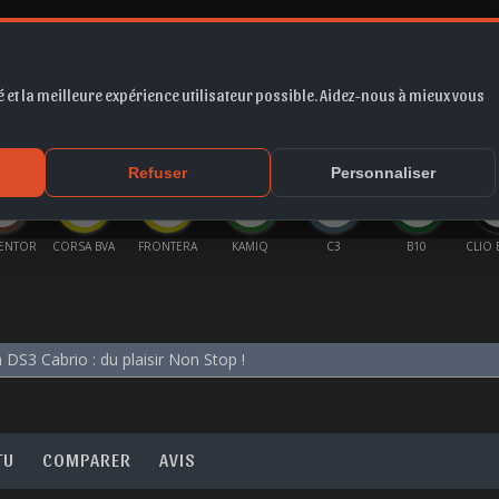
 et la meilleure expérience utilisateur possible. Aidez-nous à mieux vous
*
EUR
PROMO
COTE
FORUM
VIDÉO
ACTU
MA
Refuser
Personnaliser
CORSA BVA
FRONTERA
KAMIQ
C3
B10
CLIO E-TECH
 DS3 Cabrio : du plaisir Non Stop !
TU
COMPARER
AVIS