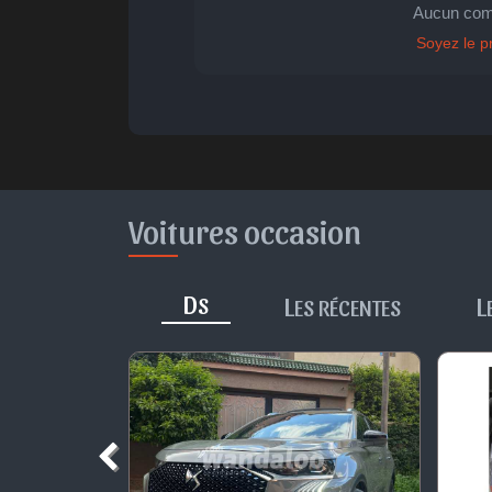
🤩
👏
😄
Aucun com

Parfait
Bravo
Réjoui
Cont
Soyez le p
Voitures occasion
D
L
L
S
ES RÉCENTES