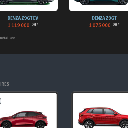
DENZA Z9GT EV
DENZA Z9GT
DH *
DH *
1 119 000
1 075 000
métallisée
AIRES