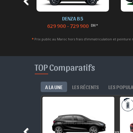
DENZA B5
 *
DH *
629 900 - 729 900
*
Prix public au Maroc hors frais d'immatriculation et peinture 
TOP Comparatifs
A LA UNE
LES RÉCENTS
LES POPUL
vs