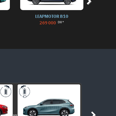
LEAPMOTOR B10
C
DH *
269 000
149 9
vs