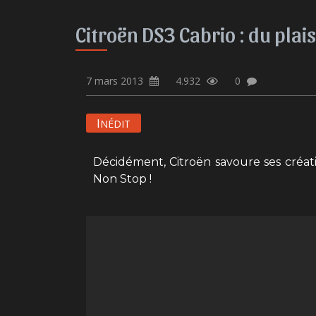
Citroën DS3 Cabrio : du plais
7 mars 2013
4.932
0
I
NÉDIT
Décidément, Citroën savoure ses créatio
Non Stop !