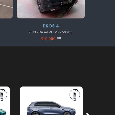
DS DS 4
DS D
2023 • Diesel MHEV • 2.500 km
2020 • Diesel 
310.000
230.0
DH