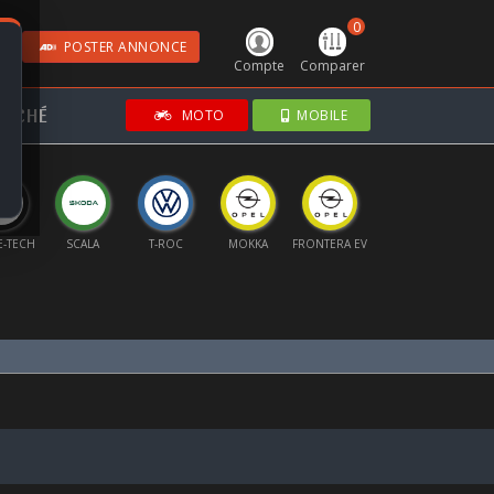
0
POSTER ANNONCE
Compte
Comparer
RCHÉ
MOTO
MOBILE
SCALA
T-ROC
MOKKA
FRONTERA EV
ASTRA
X1