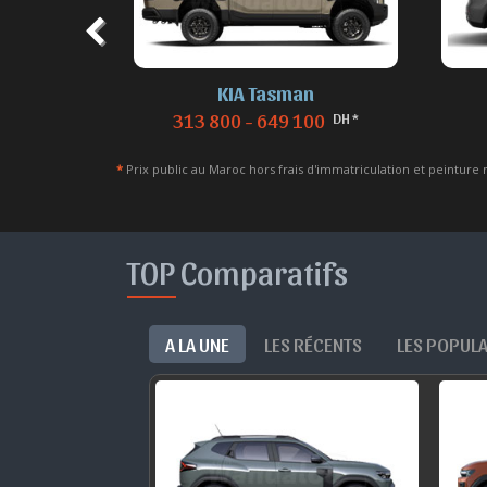
eautés
KIA Tasman
DH *
313 800 - 649 100
*
Prix public au Maroc hors frais d'immatriculation et peinture 
TOP Comparatifs
A LA UNE
LES RÉCENTS
LES POPUL