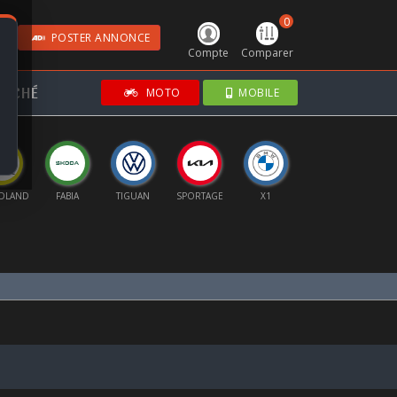
0
POSTER ANNONCE
Compte
Comparer
RCHÉ
MOTO
MOBILE
DLAND
FABIA
TIGUAN
SPORTAGE
X1
B10
FRONT