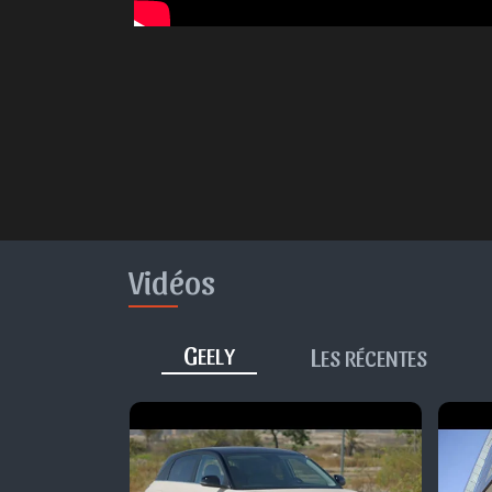
Vidéos
G
L
EELY
ES RÉCENTES