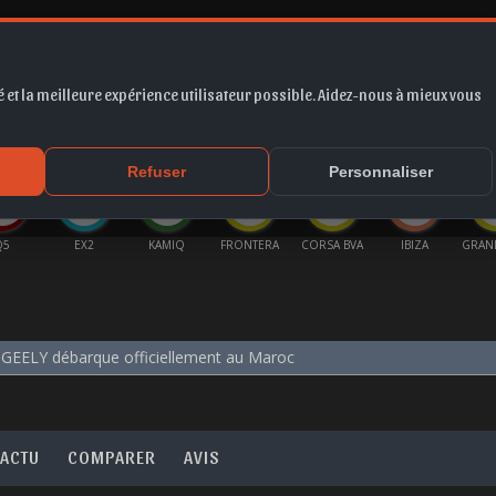
 et la meilleure expérience utilisateur possible. Aidez-nous à mieux vous
*
EUR
PROMO
COTE
FORUM
VIDÉO
ACTU
MA
Refuser
Personnaliser
Q5
EX2
KAMIQ
FRONTERA
CORSA BVA
IBIZA
GRAN
GEELY débarque officiellement au Maroc
ACTU
COMPARER
AVIS