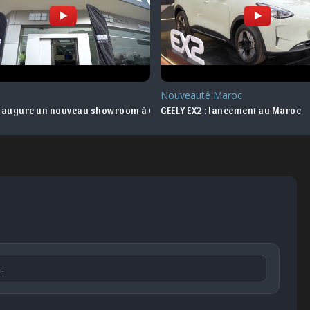
Nouveauté Maroc
inaugure un nouveau showroom à Oujda
GEELY EX2 : lancement au Maroc
Publier