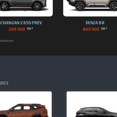
CHANGAN CS55 PHEV
DENZA B8
DH *
DH *
269 900
869 900
métallisée
AIRES