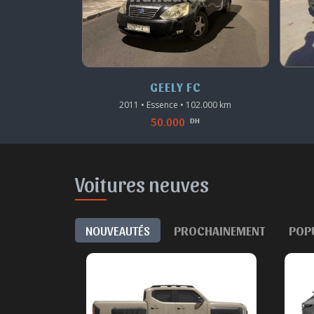
C
GEELY FC
05.406 km
2011 • Essence • 102.000 km
50.000
H
DH
Voitures neuves
NOUVEAUTÉS
PROCHAINEMENT
POP