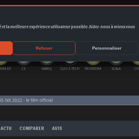
 et la meilleure expérience utilisateur possible. Aidez-nous à mieux vous
*
EUR
PROMO
COTE
FORUM
VIDÉO
ACTU
MA
Refuser
Personnaliser
C3
KAMIQ
CLIO E-TECH
FRONTERA
SCALA
CORSA
CORS
S NX 2022 - le film officiel
ACTU
COMPARER
AVIS