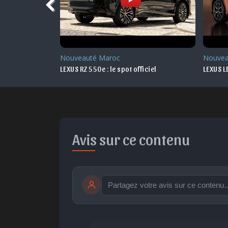
Nouveauté
Essai
iciel
LEXUS LBX 2024 - le clip officiel
Essai d
Avis sur ce contenu
publication immédiate