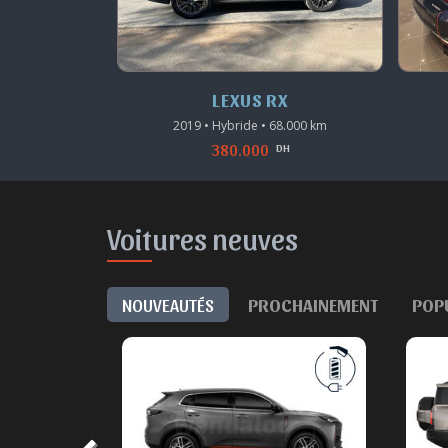
X
LEXUS ES
8.000 km
2024 • Hybride • 1.000 km
560.000
DH
DH
Voitures neuves
NOUVEAUTÉS
PROCHAINEMENT
POP