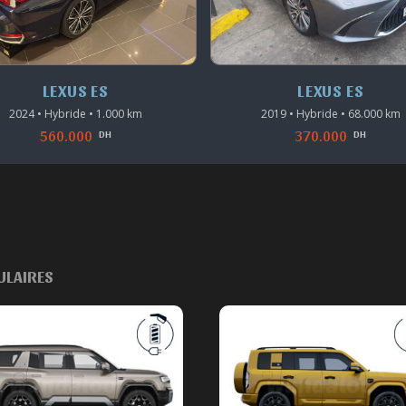
LEXUS ES
LEXUS LX
2019 • Hybride • 68.000 km
2017 • Essence • 66.000 km
370.000
400.000
DH
DH
ULAIRES