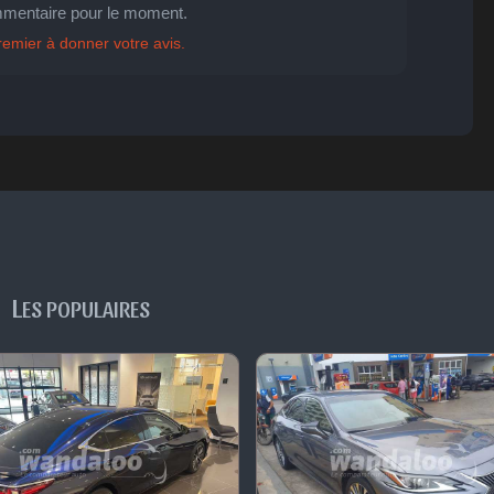
mentaire pour le moment.

😐
😮
😞
😠
😨
ent
Indifférent
Surpris
Déçu
Enervé
Effrayé
remier à donner votre avis.
L
ES POPULAIRES