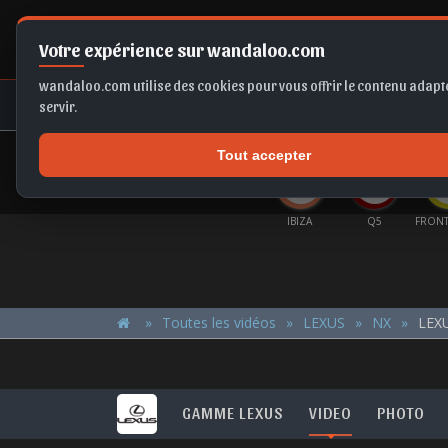
Votre expérience sur wandaloo.com
wandaloo.com utilise des cookies pour vous offrir le contenu adapté
NEUF
OCCASION
COMPARAT
servir.
Tout accepter
OFFRES DU MOMENT
X1
TAIGO
FORMENTOR
IBIZA
Q5
FRONTERA EV
Toutes les vidéos
LEXUS
NX
LEXU
GAMME LEXUS
VIDEO
PHOTO