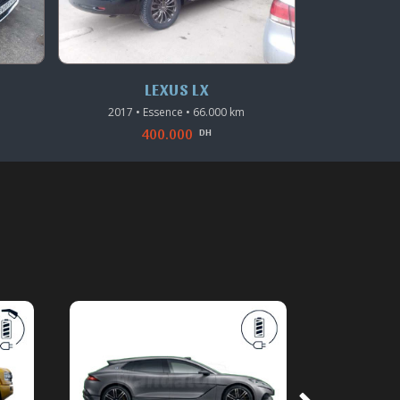
LEXUS RX
2019 • Hybride • 68.000 km
2024 • 
380.000
DH