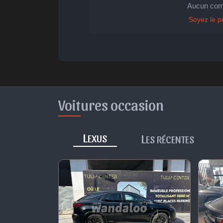
🤩
👏
😄
Aucun com

Parfait
Bravo
Réjoui
Cont
Soyez le p
Voitures occasion
L
L
EXUS
ES RÉCENTES