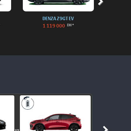
DENZA Z9GT
LE
DH *
1 075 000
2
vs