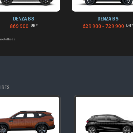
DENZA B5
DENZA Z9GT EV
DH *
DH *
629 900 - 729 900
1 119 000
métallisée
AIRES