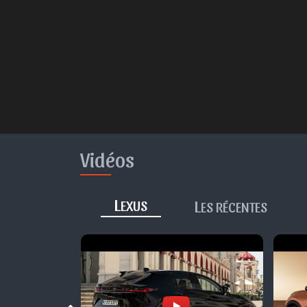
Vidéos
L
L
EXUS
ES RÉCENTES