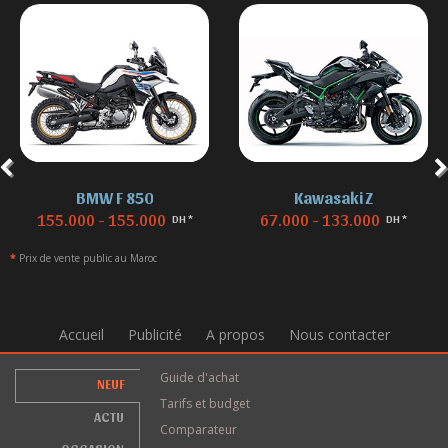
BMW F 850
Kawasaki Z
155.000 - 155.000
67.000 - 133.000
DH *
DH *
*
Prix de vente public au Maroc
Accueil
Publicité
A propos
Nous contacter
Guide d'achat
NEUF
Tarifs et budget
ACTU
Comparateur