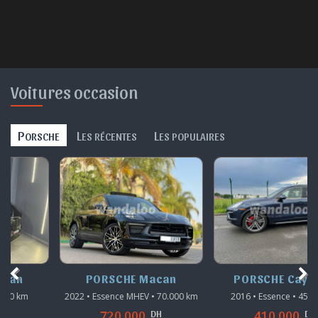
Voitures occasion
P
L
L
ORSCHE
ES RÉCENTES
ES POPULAIRES
PORSCHE Macan
PORSCHE Cayenne
2022 • Essence MHEV • 70.000 km
2016 • Essence • 45.000 km
DH
DH
720.000
410.000