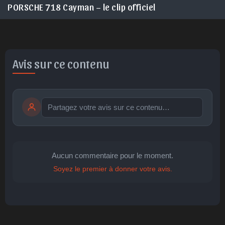
E 718 Cayman – le clip officiel
PORSCHE 
Avis sur ce contenu
Publier
publication immédiate
Aucun commentaire pour le moment.
Soyez le premier à donner votre avis.
🤩
👏
😄
🙂
😐
Parfait
Bravo
Réjoui
Content
Indifférent
😮
😞
😠
😨
Surpris
Déçu
Enervé
Effrayé