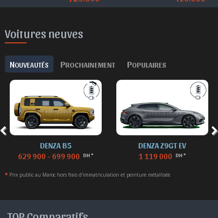
Voitures neuves
N
P
P
OUVEAUTÉS
ROCHAINEMENT
OPULAIRES
DENZA B5
DENZA Z9GT EV
629 900 - 699 900
1 119 000
DH *
DH *
*
Prix public au Maroc hors frais d'immatriculation et peinture métallisée
TOP Comparatifs