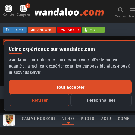
0
T
n
Compte
Comparer
Me
Trouver
PROMO
ANNONCE
MOTO
MOBILE
OFFRES
Votre expérience sur wandaloo.com
C3
CLIO E-TECH
TAIGO
FRONTERA
TIGUAN
wandaloo.com utilise des cookies pour vous offrir le contenu
adapté et la meilleure expérience utilisateur possible. Aidez-nous à
mieux vous servir.
Tout accepter
Toutes les vidéos
PORSCHE
911
Nouvelle PORSCHE 911 - le spot officiel
Refuser
Personnaliser
GAMME PORSCHE
VIDEO
PHOTO
ACTU
COMPAR