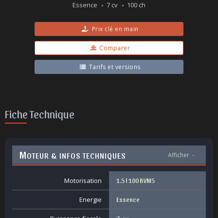
Essence
7 cv
100 ch
Prix clé en main
Comparer
Tarifs et versions
Fiche Technique
M
OTEUR & INFOS TECHNIQUES
Afficher
-
Motorisation
1.5 l 100 BVM5
Energie
Essence