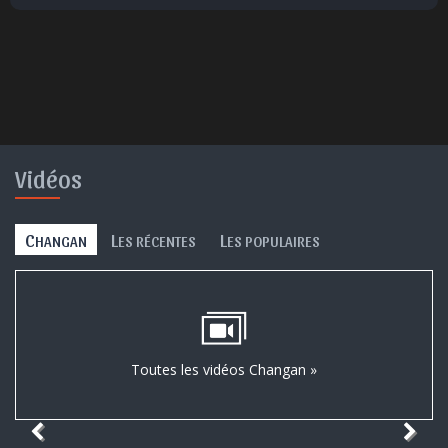
Surpris
Déçu
Enervé
Effrayé
Vidéos
C
L
L
HANGAN
ES RÉCENTES
ES POPULAIRES
Toutes les vidéos Changan »