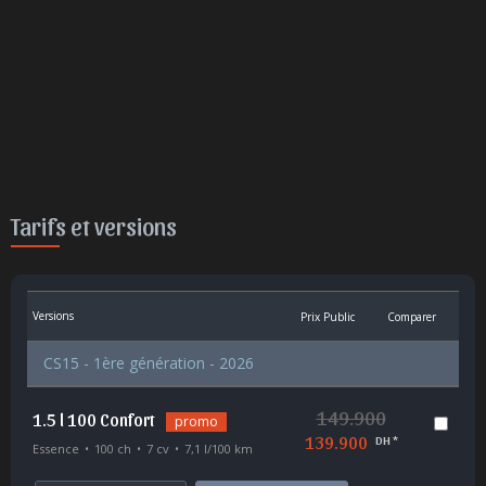
Tarifs et versions
Versions
Prix Public
Comparer
CS15 - 1ère génération - 2026
149.900
1.5 l 100 Confort
promo
139.900
DH *
Essence
100 ch
7 cv
7,1 l/100 km