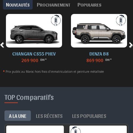
N
P
P
OUVEAUTÉS
ROCHAINEMENT
OPULAIRES
CHANGAN CS55 PHEV
DENZA B8
269 900
869 900
DH *
DH *
*
Prix public au Maroc hors frais d'immatriculation et peinture métallisée
TOP Comparatifs
A LA UNE
LES RÉCENTS
LES POPULAIRES