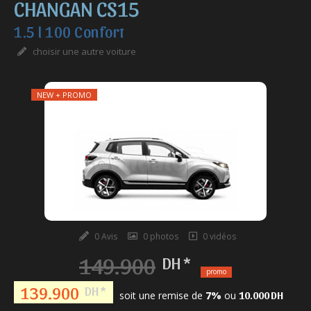
CHANGAN CS15
1.5 l 100 Confort
choisir une autre voiture
NEW + PROMO
0 Avis
0 photos
0 vidéos
149.900
DH *
promo
139.900
DH *
soit une remise de
ou
7%
10.000 DH