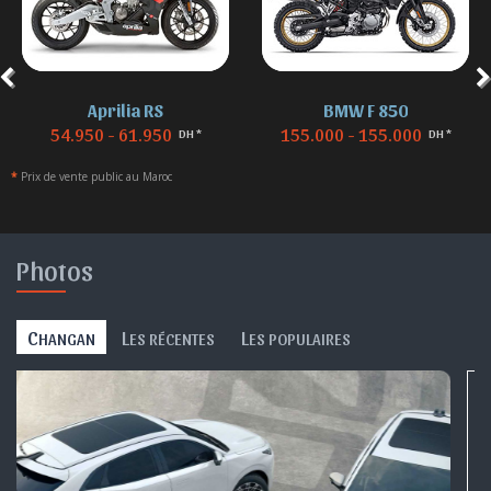
Aprilia RS
BMW F 850
54.950 - 61.950
155.000 - 155.000
DH *
DH *
*
Prix de vente public au Maroc
Photos
C
L
L
HANGAN
ES RÉCENTES
ES POPULAIRES
Toutes les photos Changan »