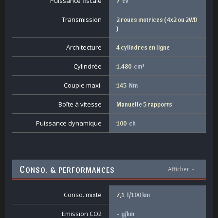
Puissance fiscale
7
cv
Transmission
2 roues motrices ( 4x2 ou 2WD
)
Architecture
4 cylindres en ligne
Cylindrée
1.480
cm³
Couple maxi.
145
Nm
Boîte à vitesse
Manuelle 5 rapports
Puissance dynamique
100
ch
C
ONSO. & PERFORMANCES
Afficher
-
Conso. mixte
7,1
l/100 km
Emission CO2
-
g/km