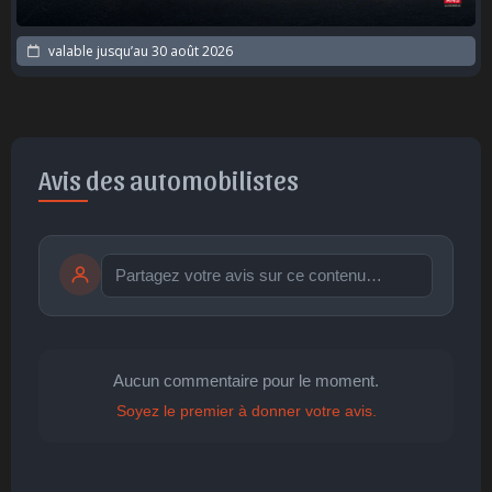
valable jusqu’au
30 août 2026
Avis des automobilistes
Publier
publication immédiate
Aucun commentaire pour le moment.
Soyez le premier à donner votre avis.
🤩
👏
😄
🙂
😐
Parfait
Bravo
Réjoui
Content
Indifférent
😮
😞
😠
😨