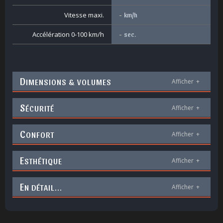
Vitesse maxi.
-
km/h
Accélération 0-100 km/h
-
sec.
D
IMENSIONS & VOLUMES
Afficher
+
S
ÉCURITÉ
Afficher
+
C
ONFORT
Afficher
+
E
STHÉTIQUE
Afficher
+
E
N DÉTAIL...
Afficher
+