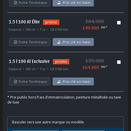
Fiche Technique
Prix clé en main
164.900
1.5 l 100 AT Élite
promo
149.900
DH *
Essence
100 ch
7 cv
7,8 l/100 km
Fiche Technique
Prix clé en main
179.900
1.5 l 100 AT Exclusive
promo
164.900
DH *
Essence
100 ch
7 cv
7,8 l/100 km
Fiche Technique
Prix clé en main
*
Prix public hors frais d'immatriculation, peinture métallisée ou taxe
de luxe
Basculer vers une autre marque ou modèle