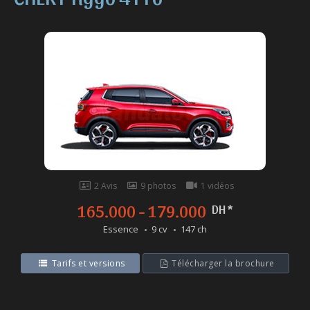
2 Avis
9 photos
1 vidéos
165.000 - 179.000
DH *
Essence
9 cv
147 ch
Tarifs et versions
Télécharger la brochure