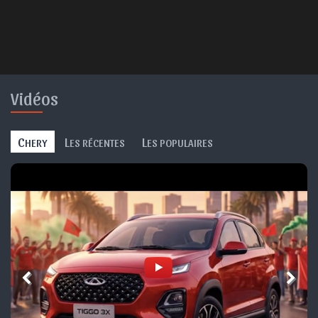
Vidéos
C
L
L
HERY
ES RÉCENTES
ES POPULAIRES