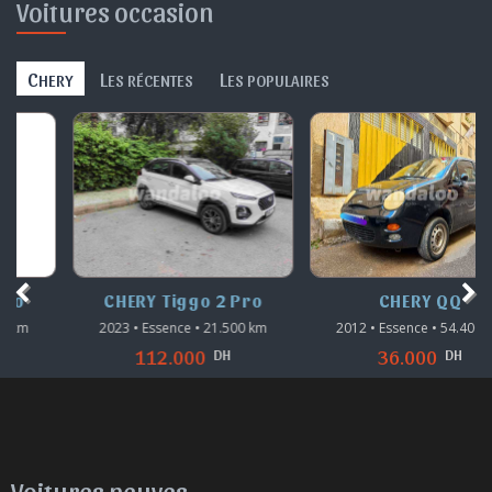
Voitures occasion
C
L
L
HERY
ES RÉCENTES
ES POPULAIRES
CHERY Tiggo 2 Pro
CHERY QQ
2023 • Essence • 21.500 km
2012 • Essence • 54.400 km
DH
DH
112.000
36.000
Voitures neuves