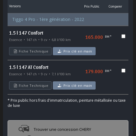
Versions
Prix Public
Comparer
Tiggo 4 Pro - 1ère génération - 2022
1.5 l 147 Confort
165.000
DH *
Essence
147 ch
9 cv
6,8 l/100 km
Fiche Technique
Prix clé en main
1.5 l 147 AT Confort
179.000
DH *
Essence
147 ch
9 cv
7,1 l/100 km
Fiche Technique
Prix clé en main
*
Prix public hors frais d'immatriculation, peinture métallisée ou taxe
de luxe
Trouver une concession CHERY