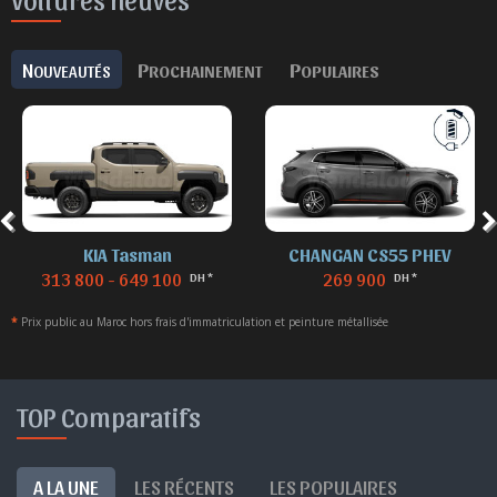
N
P
P
OUVEAUTÉS
ROCHAINEMENT
OPULAIRES
KIA Tasman
CHANGAN CS55 PHEV
313 800 - 649 100
269 900
DH *
DH *
*
Prix public au Maroc hors frais d'immatriculation et peinture métallisée
TOP Comparatifs
A LA UNE
LES RÉCENTS
LES POPULAIRES