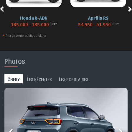
Honda X-ADV
Aprilia RS
185.000 - 185.000
54.950 - 61.950
DH *
DH *
*
Prix de vente public au Maroc
Photos
C
L
L
HERY
ES RÉCENTES
ES POPULAIRES