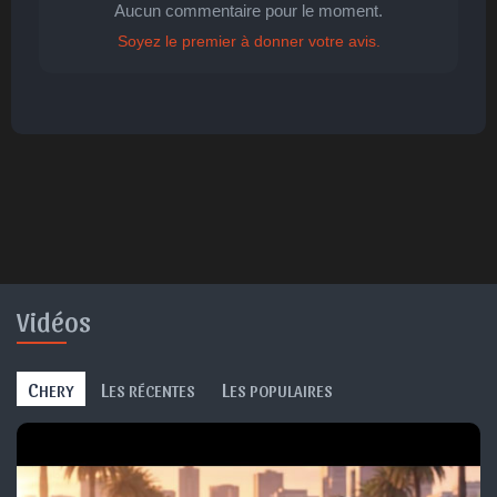
Aucun commentaire pour le moment.
Soyez le premier à donner votre avis.
🤩
👏
😄
🙂
😐
Parfait
Bravo
Réjoui
Content
Indifférent
😮
😞
😠
😨
Surpris
Déçu
Enervé
Effrayé
Vidéos
C
L
L
HERY
ES RÉCENTES
ES POPULAIRES