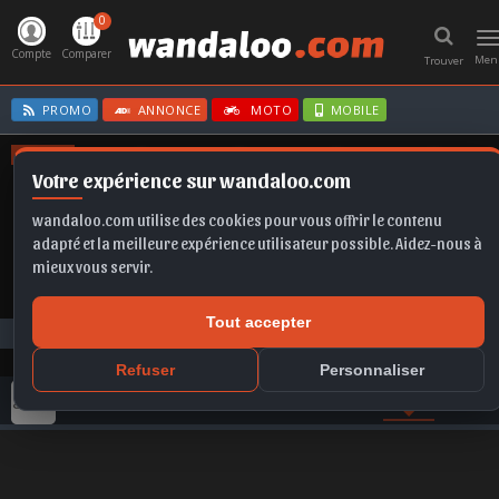
0
T
n
Compte
Comparer
Men
Trouver
PROMO
ANNONCE
MOTO
MOBILE
OFFRES
Votre expérience sur wandaloo.com
FABIA
B10
MOKKA
FORMENTOR
FRONTERA
wandaloo.com utilise des cookies pour vous offrir le contenu
adapté et la meilleure expérience utilisateur possible. Aidez-nous à
mieux vous servir.
Tout accepter
Photos
CHERY
Tiggo 7 Pro
CHERY Tiggo 7 Pro Maroc
Refuser
Personnaliser
GAMME CHERY
COMPARER
VIDEO
PHOTO
ACTU