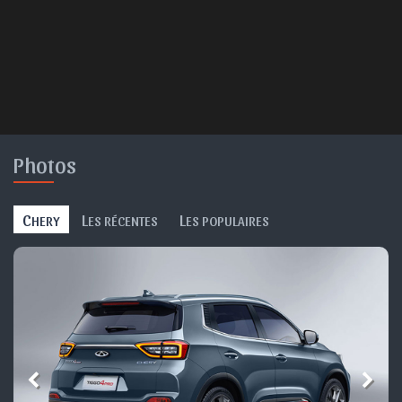
Photos
C
L
L
HERY
ES RÉCENTES
ES POPULAIRES