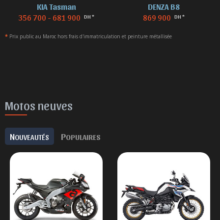
KIA Tasman
DENZA B8
356 700 - 681 900
869 900
DH *
DH *
*
Prix public au Maroc hors frais d'immatriculation et peinture métallisée
Motos neuves
N
P
OUVEAUTÉS
OPULAIRES