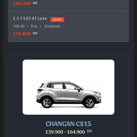
165.000
DH
1.5 l 103 AT Luxe
promo
103 ch
9 cv
Essence
175.896
DH
CHANGAN CS15
139.900 - 164.900
DH