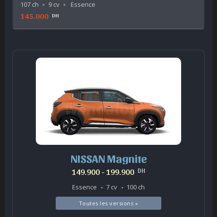
107 ch
9 cv
Essence
145.000
DH
NISSAN Magnite
149.900 - 199.900
DH
Essence
7 cv
100 ch
Toutes les versions »