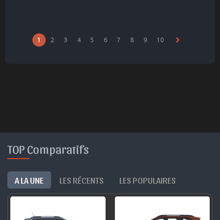
1
2
3
4
5
6
7
8
9
10
TOP Comparatifs
A LA UNE
LES RÉCENTS
LES POPULAIRES