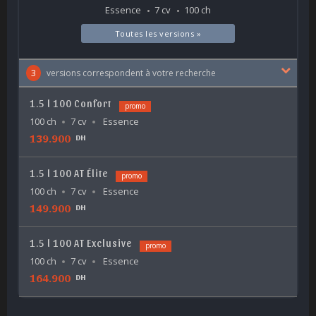
Essence
7 cv
100 ch
Toutes les versions »
3
versions correspondent à votre recherche
1.5 l 100 Confort
promo
100 ch
7 cv
Essence
139.900
DH
1.5 l 100 AT Élite
promo
100 ch
7 cv
Essence
149.900
DH
1.5 l 100 AT Exclusive
promo
100 ch
7 cv
Essence
164.900
DH