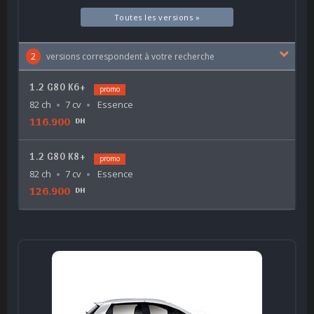
Toutes les versions »
2
versions correspondent à votre recherche
1.2 G80 K6+
promo
82 ch
7 cv
Essence
116.900
DH
1.2 G80 K8+
promo
82 ch
7 cv
Essence
126.900
DH