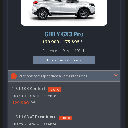
GEELY GX3 Pro
129.900 - 175.896
DH
Essence
9 cv
103 ch
Toutes les versions »
3
versions correspondent à votre recherche
1.5 l 103 Confort
promo
103 ch
9 cv
Essence
129.900
DH
1.5 l 103 AT Premium+
promo
103 ch
9 cv
Essence