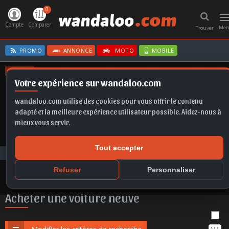
0
T
n
Compte
Comparer
Me
Trouver
PROMO
ANNONCE
MOTO
MOBILE
OFFRES
Votre expérience sur wandaloo.com
FORMENTOR
SELTOS
IBIZA
GOLF
CLIO E-TECH
wandaloo.com utilise des cookies pour vous offrir le contenu
adapté et la meilleure expérience utilisateur possible. Aidez-nous à
mieux vous servir.
Tout accepter
Voiture Neuve
Acheter une voiture neuve au Maroc
Refuser
Personnaliser
Acheter une voiture neuve