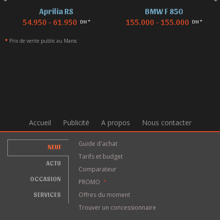
Aprilia RS
BMW F 850
54.950 - 61.950
155.000 - 155.000
DH *
DH *
*
Prix de vente public au Maroc
Accueil
Publicité
A propos
Nous contacter
Guide d'achat
NEUF
Tarifs et budget
ACTU
Comparateur
OCCASION
PROMO
*
SERVICES
Offres du moment
Trouver un concessionnaire