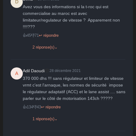
D
Avez vous des informations si la t-roc qui est 
commercialise au maroc est avec 
limitateur/regulateur de vitesse ?  Apparement non 
!!!!???
👍
45
👎
71
↩ répondre
2 réponse(s)
⌄
😞
Adil Daoudi
28 décembre 2021
A
370 000 dhs !!! sans régulateur et limiteur de vitesse 
vrmt c'est l'arnaque, les normes de sécurité  impose 
le régulateur adaptatif (ACC) et le lane assist .... sans 
parler sur le côté de motorisation 143ch ?????
👍
134
👎
43
↩ répondre
1 réponse(s)
⌄