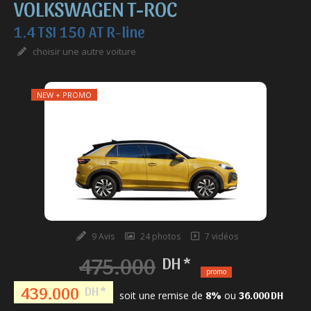
VOLKSWAGEN T-ROC
1.4 TSI 150 AT R-line
choisir une autre voiture
NEW + PROMO
9 Avis
24 photos
7 vidéos
475.000
DH *
promo
439.000
DH *
soit une remise de
ou
8%
36.000 DH