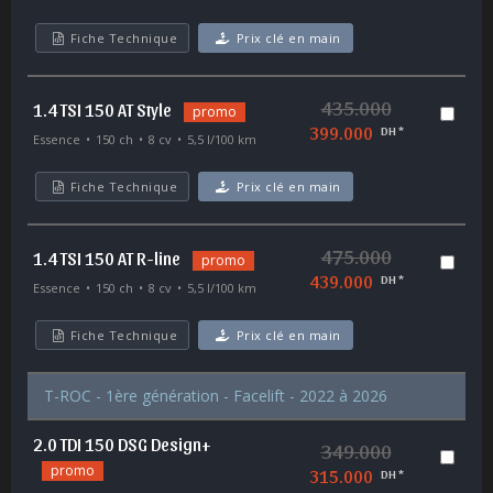
Fiche Technique
Prix clé en main
435.000
1.4 TSI 150 AT Style
promo
399.000
DH *
Essence
150 ch
8 cv
5,5 l/100 km
Fiche Technique
Prix clé en main
475.000
1.4 TSI 150 AT R-line
promo
439.000
DH *
Essence
150 ch
8 cv
5,5 l/100 km
Fiche Technique
Prix clé en main
T-ROC - 1ère génération - Facelift - 2022 à 2026
2.0 TDI 150 DSG Design+
349.000
promo
315.000
DH *