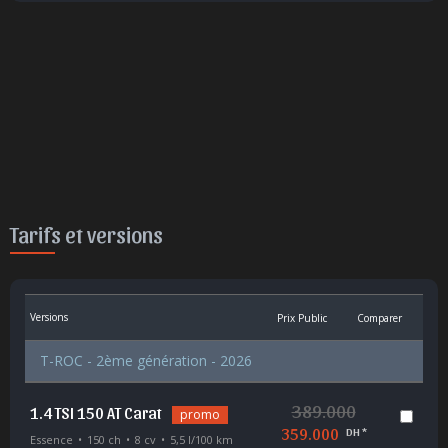
Tarifs et versions
Versions
Prix Public
Comparer
T-ROC - 2ème génération - 2026
389.000
1.4 TSI 150 AT Carat
promo
359.000
DH *
Essence
150 ch
8 cv
5,5 l/100 km