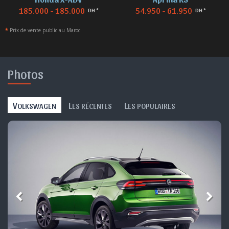
54.950 - 61.950
155.000 - 155.000
DH *
DH *
*
Prix de vente public au Maroc
Photos
V
L
L
OLKSWAGEN
ES RÉCENTES
ES POPULAIRES