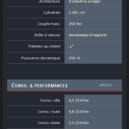
Architecture
4 cylindres en ligne
Cylindrée
1.395
cm³
Couple maxi.
250
Nm
Boîte à vitesse
Automatique 8 rapports
Palettes au volant
Puissance dynamique
150
ch
C
ONSO. & PERFORMANCES
Afficher
-
Conso. ville
6,5
l/100 km
Conso. route
4,8
l/100 km
Conso. mixte
5,5
l/100 km