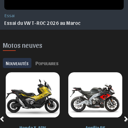
Essai
Essai du VW T-ROC 2026 au Maroc
Motos neuves
N
P
OUVEAUTÉS
OPULAIRES
Aprilia RS
BMW F 850