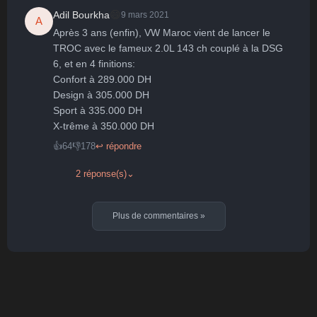
😄
Adil Bourkha
9 mars 2021
A
Après 3 ans (enfin), VW Maroc vient de lancer le 
TROC avec le fameux 2.0L 143 ch couplé à la DSG 
6, et en 4 finitions:

Confort à 289.000 DH

Design à 305.000 DH

Sport à 335.000 DH

X-trême à 350.000 DH
👍
64
👎
178
↩ répondre
2 réponse(s)
⌄
Plus de commentaires
»