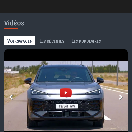
Vidéos
V
L
L
OLKSWAGEN
ES RÉCENTES
ES POPULAIRES