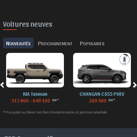
Voitures neuves
N
P
P
OUVEAUTÉS
ROCHAINEMENT
OPULAIRES
KIA Tasman
CHANGAN CS55 PHEV
313 800 - 649 100
269 900
DH *
DH *
*
Prix public au Maroc hors frais d'immatriculation et peinture métallisée