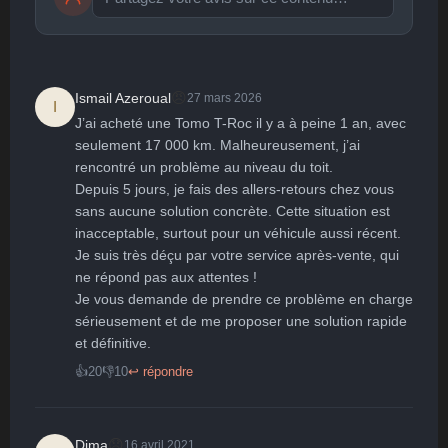
Publier
publication immédiate
😠
Ismail Azeroual
27 mars 2026
I
J’ai acheté une Tomo T-Roc il y a à peine 1 an, avec 
🤩
👏
😄
🙂
😐
seulement 17 000 km. Malheureusement, j’ai 
rencontré un problème au niveau du toit.

Parfait
Bravo
Réjoui
Content
Indifférent
😮
😞
😠
😨
Depuis 5 jours, je fais des allers-retours chez vous 
Surpris
Déçu
Enervé
Effrayé
sans aucune solution concrète. Cette situation est 
inacceptable, surtout pour un véhicule aussi récent.

Je suis très déçu par votre service après-vente, qui 
ne répond pas aux attentes !

Je vous demande de prendre ce problème en charge 
sérieusement et de me proposer une solution rapide 
et définitive.
👍
20
👎
10
↩ répondre
😞
Dima
16 avril 2021