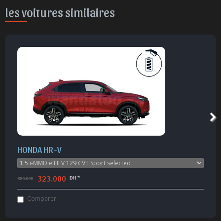
les voitures similaires
KIA Seltos
279.000
DH *
296.900
Comparer