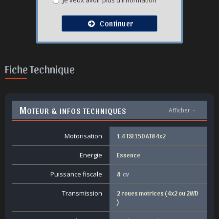
Je veux avoir plus d'information
Continuer
Fiche Technique
M
OTEUR & INFOS TECHNIQUES
Afficher
-
Motorisation
1.4 TSI 150 AT8 4x2
Energie
Essence
Puissance fiscale
8
cv
Transmission
2 roues motrices ( 4x2 ou 2WD
)