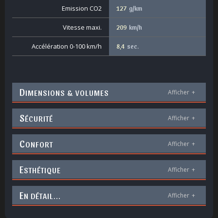
Emission CO2
127
g/km
Vitesse maxi.
209
km/h
Accélération 0-100 km/h
8,4
sec.
D
IMENSIONS & VOLUMES
Afficher
+
S
ÉCURITÉ
Afficher
+
C
ONFORT
Afficher
+
E
STHÉTIQUE
Afficher
+
E
N DÉTAIL...
Afficher
+