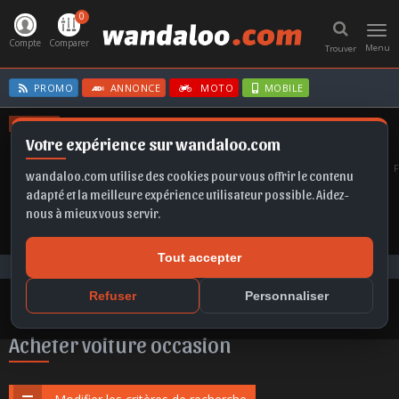
0
Toggl
navig
Compte
Comparer
Menu
Trouver
PROMO
ANNONCE
MOTO
MOBILE
OFFRES
Votre expérience sur wandaloo.com
ASTRA
X1
CLIO E-TECH
KAMIQ
SELTOS
wandaloo.com utilise des cookies pour vous offrir le contenu
adapté et la meilleure expérience utilisateur possible. Aidez-
nous à mieux vous servir.
Tout accepter
Voiture Occasion Maroc
Acheter Kia Carens occasion au Maroc
Refuser
Personnaliser
Acheter voiture occasion