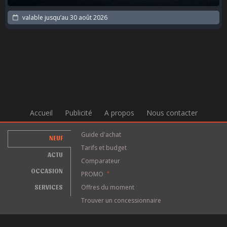
valable jusqu’au
30 août 2026
Accueil
Publicité
A propos
Nous contacter
Guide d'achat
NEUF
Tarifs et budget
ACTU
Comparateur
OCCASION
PROMO
*
SERVICES
Offres du moment
Trouver un concessionnaire