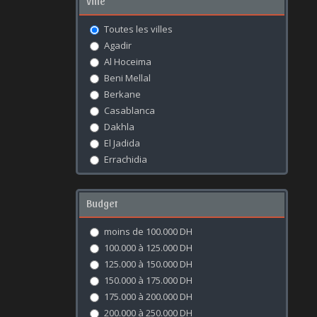
Ville
Toutes les villes
Agadir
Al Hoceima
Beni Mellal
Berkane
Casablanca
Dakhla
El Jadida
Errachidia
Essaouira
Fès
Budget
Kénitra
Khouribga
moins de 100.000 DH
Laâyoune
100.000 à 125.000 DH
Marrakech
125.000 à 150.000 DH
Meknès
150.000 à 175.000 DH
Mohammédia
175.000 à 200.000 DH
Nador
200.000 à 250.000 DH