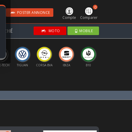
0
POSTER ANNONCE
Compte
Comparer
RCHÉ
MOTO
MOBILE
E-TECH
TIGUAN
CORSA BVA
IBIZA
B10
GOLF