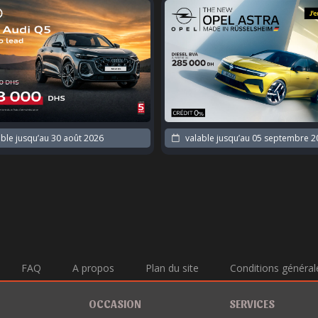
valable jusqu’au
05 septembre 2026
valable jusqu’au
30 août 2
FAQ
A propos
Plan du site
Conditions général
OCCASION
SERVICES