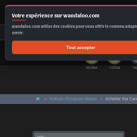
Votre expérience sur wandaloo.com
wandaloo.com utilise des cookies pour vous offrir le contenu adapté
NEUF
OCCASION
COMPARAT
servir.
Tout accepter
OFFRES DU MOMENT
RTAGE
GRANDLAND
SELTOS
KAMIQ
MOKKA
CORSA
TA
Voiture Occasion Maroc
Acheter Kia Ca