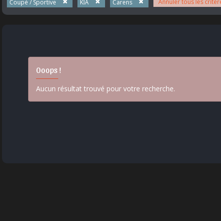
Annuler tous les critèr
Coupé / Sportive
KIA
Carens
Ooops !
Aucun résultat trouvé pour votre recherche.