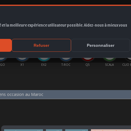
 et la meilleure expérience utilisateur possible. Aidez-nous à mieux vous
*
EUR
PROMO
COTE
FORUM
VIDÉO
ACTU
MA
Refuser
Personnaliser
IGO
X1
EX2
T-ROC
Q5
SCALA
CLIO 
rens occasion au Maroc