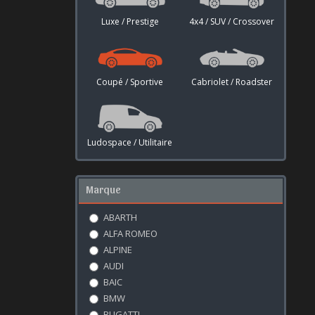
Luxe / Prestige
4x4 / SUV / Crossover
Coupé / Sportive
Cabriolet / Roadster
Ludospace / Utilitaire
Marque
ABARTH
ALFA ROMEO
ALPINE
AUDI
BAIC
BMW
BUGATTI