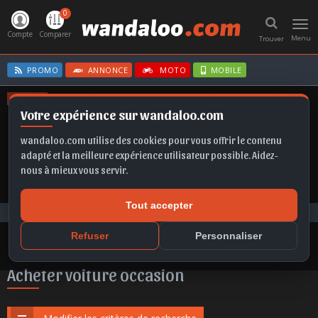
0
Toggl
navig
Compte
Comparer
Menu
Trouver
PROMO
ANNONCE
MOTO
MOBILE
OFFRES
Votre expérience sur wandaloo.com
B10
KAMIQ
SCALA
FABIA
FRONTERA
wandaloo.com utilise des cookies pour vous offrir le contenu
adapté et la meilleure expérience utilisateur possible. Aidez-
nous à mieux vous servir.
Tout accepter
Voiture Occasion Maroc
Acheter Opel Astra occasion au Maroc
Refuser
Personnaliser
Acheter voiture occasion