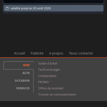
valable jusqu’au
30 août 2026
Accueil
Publicité
A propos
Nous contacter
Guide d'achat
NEUF
Tarifs et budget
ACTU
Comparateur
OCCASION
PROMO
*
SERVICES
Offres du moment
Trouver un concessionnaire