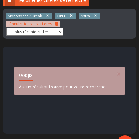
Modifier les critères de recherche
Monospace / Break
OPEL
Astra
Annuler tous les critères
×
Ooops !
Aucun résultat trouvé pour votre recherche.