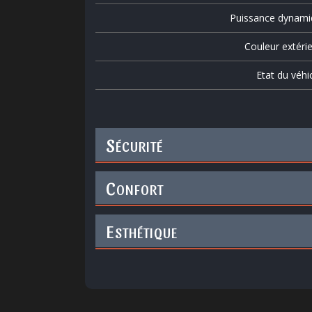
Puissance dynami
Couleur extéri
Etat du véhi
S
ÉCURITÉ
C
ONFORT
E
STHÉTIQUE