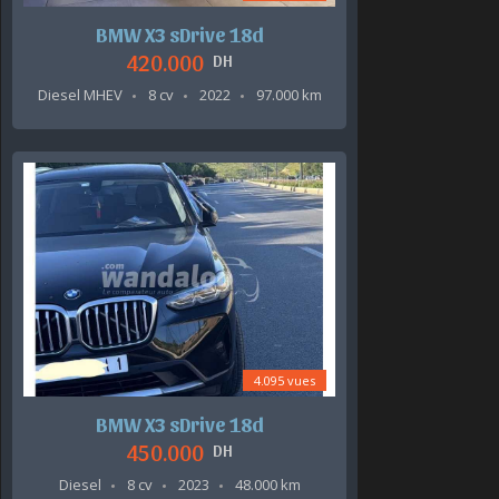
BMW X3 sDrive 18d
420.000
DH
Diesel MHEV
8 cv
2022
97.000 km
4.095 vues
BMW X3 sDrive 18d
450.000
DH
Diesel
8 cv
2023
48.000 km