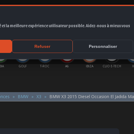
 et la meilleure expérience utilisateur possible. Aidez-nous à mieux vous
*
EUR
PROMO
COTE
FORUM
VIDÉO
ACTU
MA
Refuser
Personnaliser
OLF
T-ROC
A6
IBIZA
CLIO E-TECH
X1
onces
BMW
X3
BMW X3 2015 Diesel Occasion El Jadida Ma