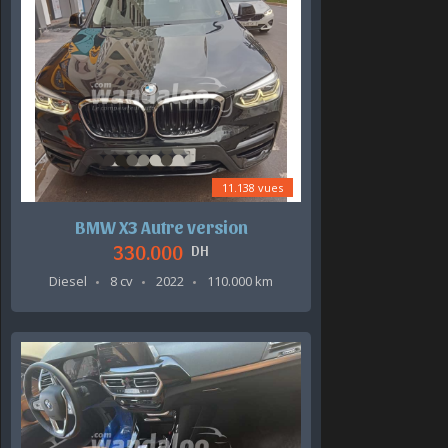
11.138 vues
BMW X3 Autre version
330.000
DH
Diesel
8 cv
2022
110.000 km