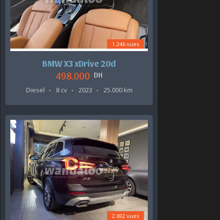
1.246 vues
BMW X3 xDrive 20d
498.000
DH
Diesel
8 cv
2023
25.000 km
2.692 vues