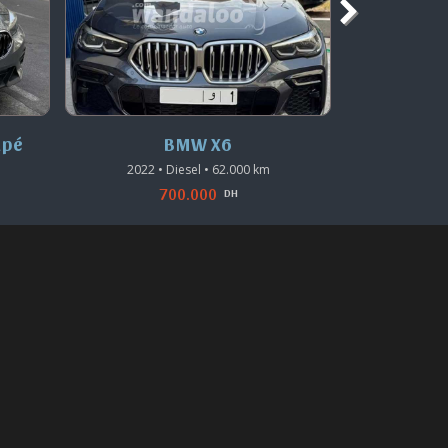
BMW Série 2 Gran Coupé
2021 • Diesel • 60.000 km
2023 •
328.000
DH