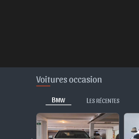
Voitures occasion
B
L
MW
ES RÉCENTES