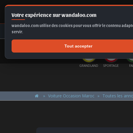
Votre expérience sur wandaloo.com
wandaloo.com utilise des cookies pour vous offrir le contenu adapté
NEUF
OCCASION
COMPARAT
servir.
Tout accepter
OFFRES DU MOMENT
KKA
FRONTERA
SELTOS
GRANDLAND
SPORTAGE
FABIA
G
Voiture Occasion Maroc
Toutes les ann
BMW X3 2015 Diesel Occasion El Jadida Maroc