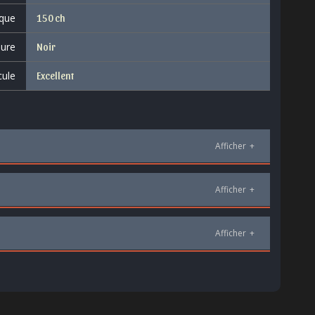
que
150 ch
eure
Noir
cule
Excellent
Afficher
+
Afficher
+
Afficher
+