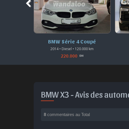
 Coupé
BMW X6
BM
0.000 km
2024 • Diesel • 28.000 km
880.000
DH
DH
BMW X3 -
Avis des automo
8
commentaires au Total