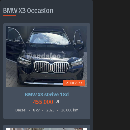
BMW X3 Occasion
2.000 vues
BMW X3 sDrive 18d
455.000
DH
Diesel
8 cv
2023
26.000 km