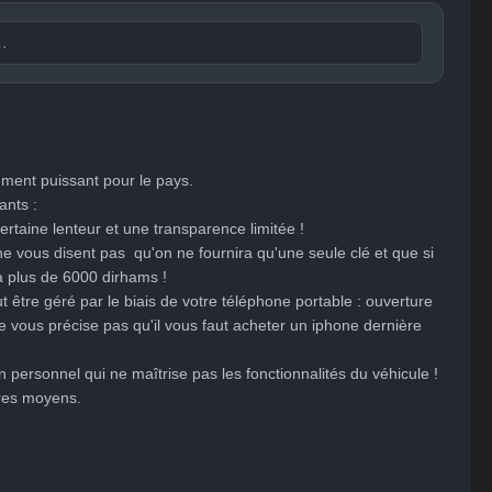
Publier

😐
😮
😞
😠
😨
ent
Indifférent
Surpris
Déçu
Enervé
Effrayé
ment puissant pour le pays. 

nts :

rtaine lenteur et une transparence limitée !

 vous disent pas  qu'on ne fournira qu'une seule clé et que si 
à plus de 6000 dirhams !

t être géré par le biais de votre téléphone portable : ouverture 
 vous précise pas qu'il vous faut acheter un iphone dernière 
personnel qui ne maîtrise pas les fonctionnalités du véhicule ! 
res moyens. 
