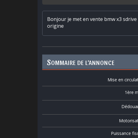
Bonjour je met en vente bmw x3 sdrive
origine
S
OMMAIRE DE L’ANNONCE
Mise en circula
1ère m
Dédoua
Motorisa
Puissance fis