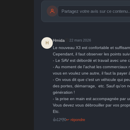
publication immédiate
🤩
👏
😄

😞
Hmida
22 mars 2026
H
Parfait
Bravo
Réjoui
Cont
Le nouveau X3 est confortable et suffisam
Cependant, il faut observer les points suiva
- Le SAV est débordé et travail avec une ce
- Au moment de l'achat les commerciaux ne
vous en voulez une autre, il faut la payer 
- On vous dit que c'est un véhicule qui peu
des portes, démarrage,  etc. Sauf qu'on ne
génération !

- la prise en main est accompagnée par un 
Vous devez vous débrouiller par vos prop
Etc.
👍
12
👎
0
↩ répondre