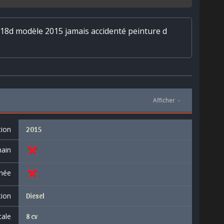
 18d modèle 2015 jamais accidenté peinture d
Afficher
-
tion
2015
ain
née
tion
Diesel
cale
8 cv