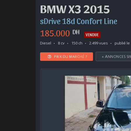
BMW X3 2015
sDrive 18d Confort Line
185.000
DH
VENDUE
Diesel
8 cv
150 ch
2.499 vues
publié le
PRIX DU MARCHÉ ?
«
ANNONCES SI