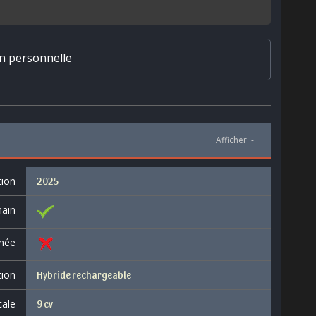
on personnelle
Afficher
-
tion
2025
ain
née
tion
Hybride rechargeable
cale
9 cv