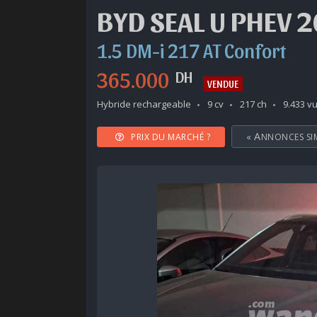
BYD SEAL U PHEV 
1.5 DM-i 217 AT Confort
365.000
DH
VENDUE
Hybride rechargeable
9 cv
217 ch
9.433 v
PRIX DU MARCHÉ ?
«
ANNONCES SI