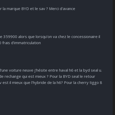
ndifférent
Surpris
Déçu
Enervé
Effrayé
r la marque BYD et le sav ? Merci d'avance
de 359900 alors que lorsqu’on va chez le concessionaire il
frais d’immatriculation
d'une voiture neuve j'hésite entre haval h6 et la byd seal u.
s de rechange qui est mieux ? Pour la BYD seal le retour
st il mieux que l'hybride de la h6? Pour la cherry tiggo 8