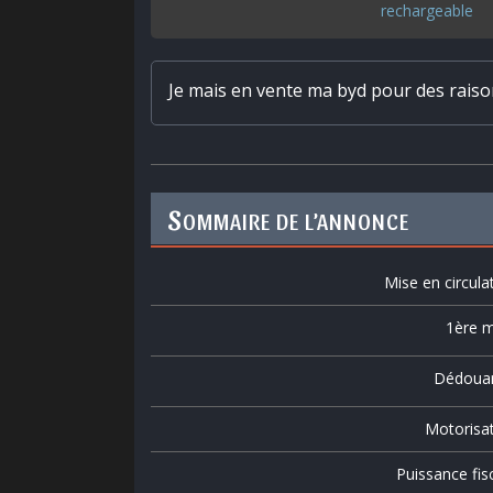
rechargeable
Je mais en vente ma byd pour des rais
S
OMMAIRE DE L’ANNONCE
Mise en circula
1ère m
Dédoua
Motorisa
Puissance fis