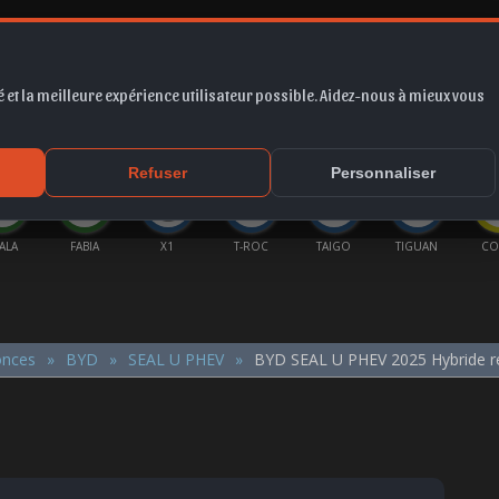
 et la meilleure expérience utilisateur possible. Aidez-nous à mieux vous
*
EUR
PROMO
COTE
FORUM
VIDÉO
ACTU
MA
Refuser
Personnaliser
ALA
FABIA
X1
T-ROC
TAIGO
TIGUAN
CO
onces
BYD
SEAL U PHEV
BYD SEAL U PHEV 2025 Hybride r