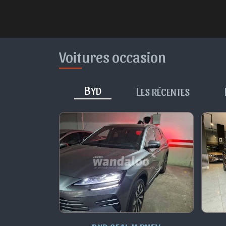
Voitures occasion
B
L
YD
ES RÉCENTES