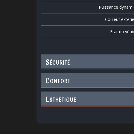
Puissance dynami
Couleur extéri
Etat du véhi
S
ÉCURITÉ
C
ONFORT
E
STHÉTIQUE