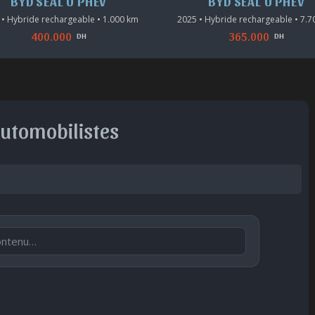
BYD SEAL U PHEV
BYD SEAL U PHEV
 • Hybride rechargeable • 1.000 km
2025 • Hybride rechargeable • 7.
400.000
365.000
DH
DH
automobilistes
Publier
😐
😮
😞
😠
😨