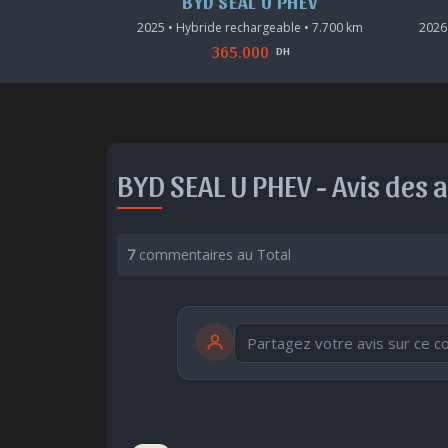
 PHEV
BYD SEAL U PHEV
ble • 1.000 km
2025 • Hybride rechargeable • 7.700 km
2026
365.000
DH
DH
BYD SEAL U PHEV -
Avis des 
7
commentaires au Total
publication immédiate
🤩
👏
😄
🙂