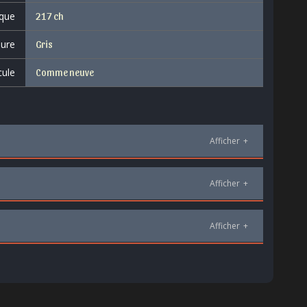
que
217 ch
eure
Gris
cule
Comme neuve
Afficher
+
Afficher
+
Afficher
+