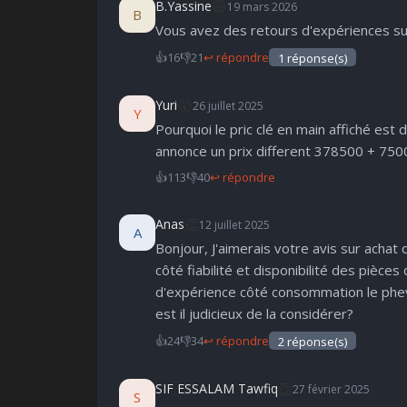
😄
B.Yassine
19 mars 2026
B
Parfait
Bravo
Réjoui
Content
I
Vous avez des retours d'expériences su
👍
16
👎
21
↩ répondre
1 réponse(s)
😮
Yuri
26 juillet 2025
Y
Pourquoi le pric clé en main affiché est 
annonce un prix different 378500 + 7500 
👍
113
👎
40
↩ répondre
👏
Anas
12 juillet 2025
A
Bonjour, J'aimerais votre avis sur achat 
côté fiabilité et disponibilité des pièce
d'expérience côté consommation le phev e
est il judicieux de la considérer?
👍
24
👎
34
↩ répondre
2 réponse(s)
👏
SIF ESSALAM Tawfiq
27 février 2025
S