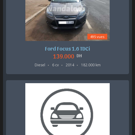
495 vues
Ford Focus 1.6 TDCi
139.000
DH
Diesel
6 cv
2014
182.000 km