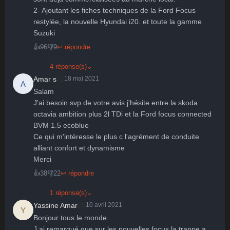
2- Ajoutant les fiches techniques de la Ford Focus 
restylée, la nouvelle Hyundai i20. et toute la gamme 
Suzuki
👍
96
👎
9
↩ répondre
4 réponse(s)
⌄
🙂
Amar s
18 mai 2021
A
Salam

J'ai besoin svp de votre avis j'hésite entre la skoda 
octavia ambition plus 2l TDi et la Ford focus connected 
BVM 1.5 ecoblue

Ce qui m'intéresse le plus c l'agrément de conduite 
alliant confort et dynamisme

Merci
👍
38
👎
22
↩ répondre
1 réponse(s)
⌄
😠
Yassine Amar
10 avril 2021
Y
Bonjour tous le monde..

J ai remarqué que sur les nouvelles focus la trappe a 