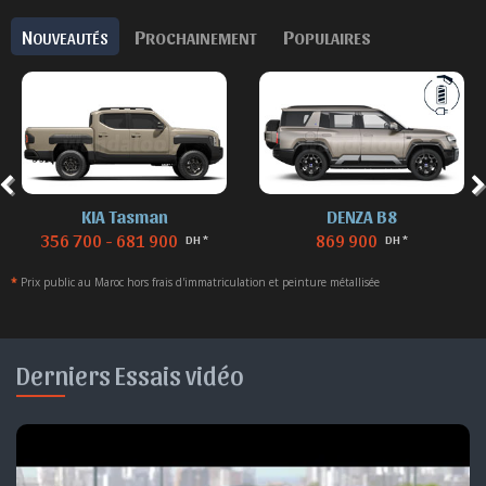
N
P
P
OUVEAUTÉS
ROCHAINEMENT
OPULAIRES
KIA Tasman
DENZA B8
356 700 - 681 900
869 900
DH *
DH *
*
Prix public au Maroc hors frais d'immatriculation et peinture métallisée
Derniers Essais vidéo