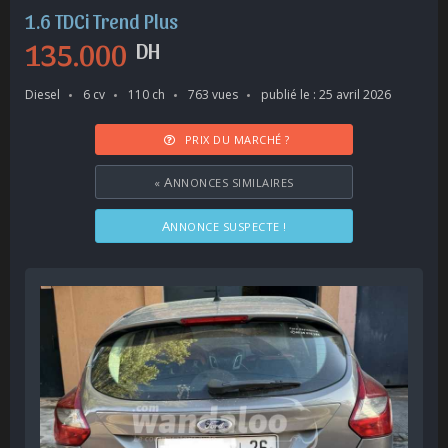
1.6 TDCi Trend Plus
135.000
DH
Diesel
6 cv
110 ch
763 vues
publié le : 25 avril 2026
PRIX DU MARCHÉ ?
«
ANNONCES SIMILAIRES
ANNONCE SUSPECTE !