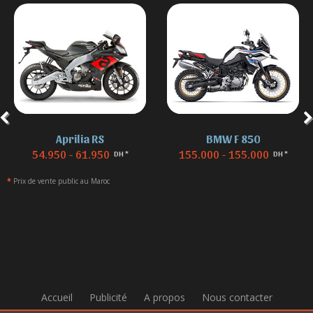
Aprilia RS
BMW F 850
54.950 - 61.950
155.000 - 155.000
DH *
DH *
*
Prix de vente public au Maroc
Accueil
Publicité
A propos
Nous contacter