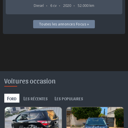
Diesel
6 cv
2020
52.000 km
Toutes les annonces Focus »
Voitures occasion
F
L
L
ORD
ES RÉCENTES
ES POPULAIRES