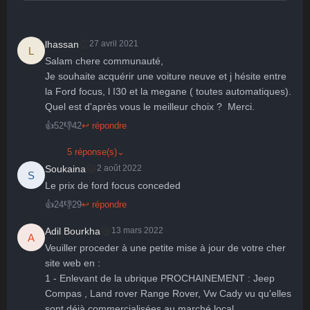
👏
lhassan
27 avril 2021
L
Salam chere communauté,

Je souhaite acquérir une voiture neuve et j hésite entre 
🤩
👏
😄
🙂
😐
la Ford focus, l I30 et la megane ( toutes automatiques). 
Parfait
Bravo
Réjoui
Content
Indifférent
😮
😞
😠
😨
Quel est d'après vous le meilleur choix ?  Merci.
Surpris
Déçu
Enervé
Effrayé
👍
52
👎
42
↩ répondre
5 réponse(s)
⌄
😄
Soukaina
2 août 2022
S
Le prix de ford focus conceded 
👍
24
👎
29
↩ répondre
😄
Adil Bourkha
13 mars 2022
A
Veuiller proceder à une petite mise à jour de votre cher 
site web en :

1 - Enlevant de la ubrique PROCHAINEMENT : Jeep 
Compas , Land rover Range Rover, Vw Cady vu qu'elles 
sont déjà commercialisées au marché local.
