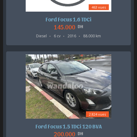
463 vues
Ford Focus 1.6 TDCi
145.000
DH
Diesel
6 cv
2016
88.000 km
2.824 vues
Ford Focus 1.5 TDCi 120 BVA
200.000
DH