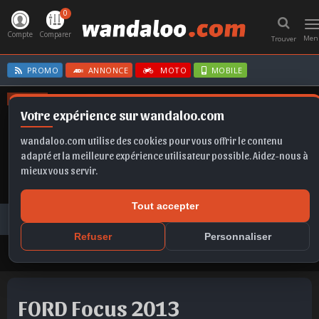
0
T
n
Compte
Comparer
Men
Trouver
PROMO
ANNONCE
MOTO
MOBILE
OFFRES
Votre expérience sur wandaloo.com
EX2
SCALA
C3
TIGUAN
T-ROC
wandaloo.com utilise des cookies pour vous offrir le contenu
adapté et la meilleure expérience utilisateur possible. Aidez-nous à
mieux vous servir.
Tout accepter
Voiture Occasion Maroc
Toutes les annonces
FORD
Focus
FORD Focus 2013 Diesel Occasion Marrakech Maroc
Refuser
Personnaliser
FORD Focus 2013