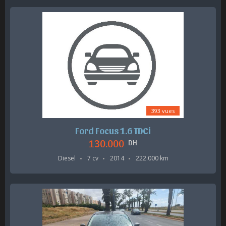
393 vues
Ford Focus 1.6 TDCi
130.000
DH
Diesel
7 cv
2014
222.000 km