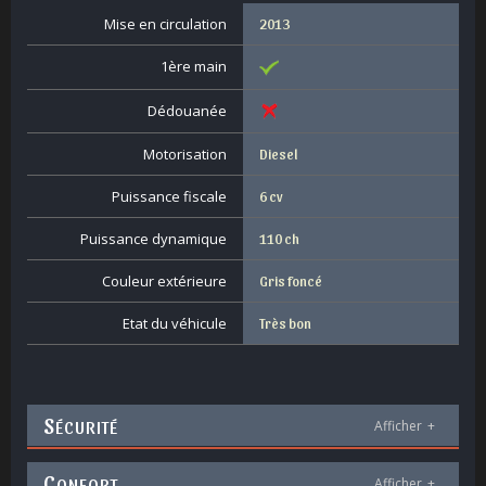
Mise en circulation
2013
1ère main
Dédouanée
Motorisation
Diesel
Puissance fiscale
6 cv
Puissance dynamique
110 ch
Couleur extérieure
Gris foncé
Etat du véhicule
Très bon
S
ÉCURITÉ
Afficher
+
C
ONFORT
Afficher
+