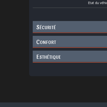
Etat du véhi
S
ÉCURITÉ
C
ONFORT
E
STHÉTIQUE