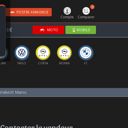
0
POSTER ANNONCE
Compte
Comparer
RCHÉ
MOTO
MOBILE
GUAN
TAIGO
CORSA
MOKKA
X1
KAMIQ
arrakech Maroc
Contacter le vendeur