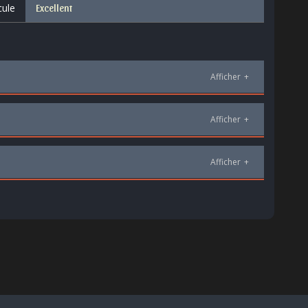
cule
Excellent
Afficher
+
Afficher
+
Afficher
+