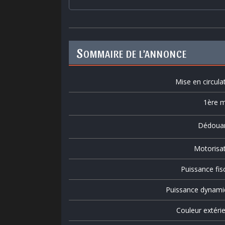
S
OMMAIRE DE L’ANNONCE
Mise en circula
1ère m
Dédoua
Motorisa
Puissance fis
Puissance dynami
Couleur extéri