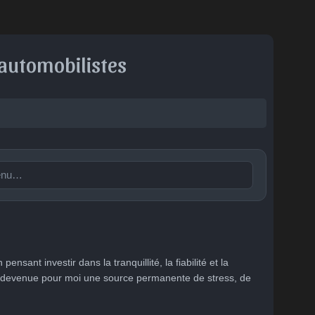
 automobilistes
Publier
🙂
😐
😮
😞
😠
😨
tent
Indiffére
Surpris
Déçu
Enervé
Effrayé
nsant investir dans la tranquillité, la fiabilité et la 
nt
est devenue pour moi une source permanente de stress, de 