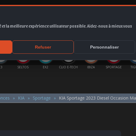
 et la meilleure expérience utilisateur possible. Aidez-nous à mieux vous
*
EUR
PROMO
COTE
FORUM
VIDÉO
ACTU
MA
Refuser
Personnaliser
C3
SELTOS
EX2
CLIO E-TECH
IBIZA
SPORTAGE
TI
onces
KIA
Sportage
KIA Sportage 2023 Diesel Occasion M