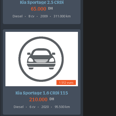
Kia Sportage 2.5 CRDi
65.000
DH
Diesel
8 cv
2009
311.000 km
1.512 vues
Kia Sportage 1.6 CRDi 115
210.000
DH
Diesel
6 cv
2020
95.500 km