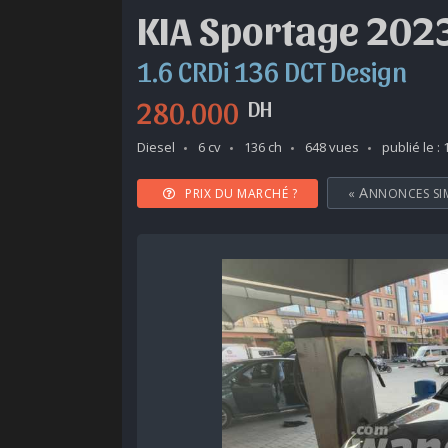
KIA Sportage 202
1.6 CRDi 136 DCT Design
280.000
DH
Diesel
6 cv
136 ch
648 vues
publié le : 
PRIX DU MARCHÉ ?
«
ANNONCES SI