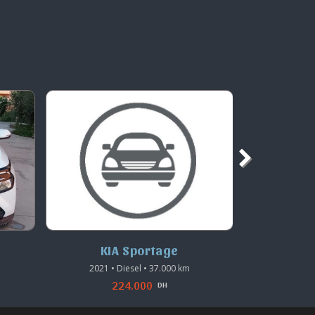
KIA Sportage
K
2021 • Diesel • 37.000 km
2023 •
224.000
DH