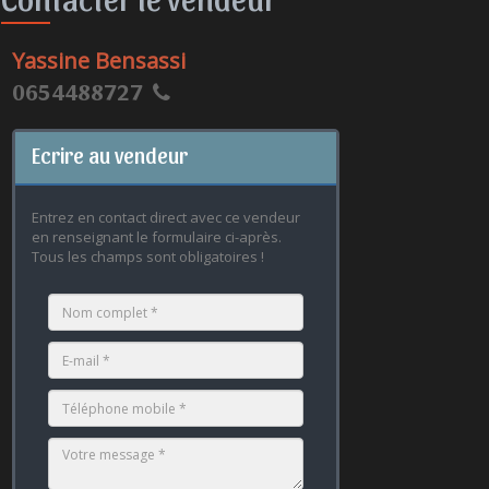
Yassine Bensassi
0654488727
Ecrire au vendeur
Entrez en contact direct avec ce vendeur
en renseignant le formulaire ci-après.
Tous les champs sont obligatoires !