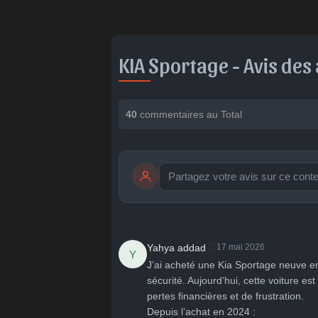
KIA Sportage -
Avis des
40
commentaires au Total
publication immédiate
🤩
👏
😄
👏
Yahya addad
17 mai 2026
Y
Parfait
Bravo
Réjoui
Con
J’ai acheté une Kia Sportage neuve en pe
sécurité. Aujourd’hui, cette voiture 
pertes financières et de frustration.

Depuis l’achat en 2024 :
