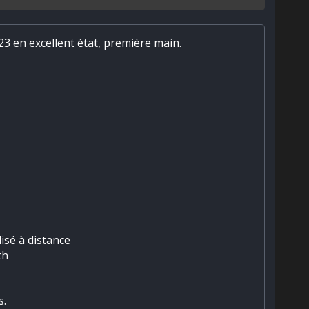
3 en excellent état, première main.
lisé à distance
th
s.