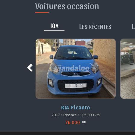
Voitures occasion
K
L
L
IA
ES RÉCENTES
os
KIA Picanto
5.000 km
2017 • Essence • 105.000 km
76.000
DH
DH