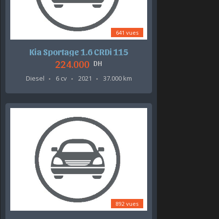
641 vues
Kia Sportage 1.6 CRDi 115
224.000
DH
Diesel
6 cv
2021
37.000 km
892 vues