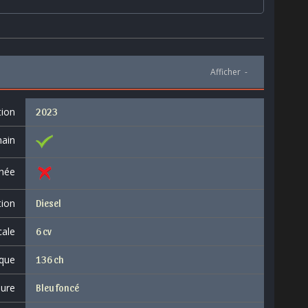
Afficher
-
tion
2023
ain
née
tion
Diesel
cale
6 cv
que
136 ch
eure
Bleu foncé