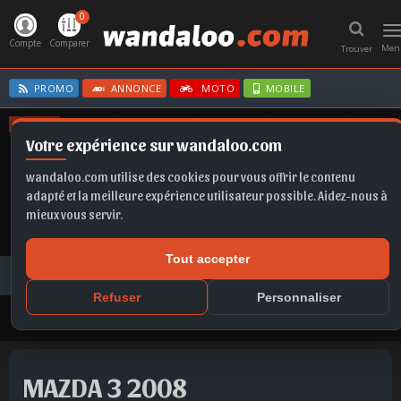
0
T
n
Compte
Comparer
Men
Trouver
PROMO
ANNONCE
MOTO
MOBILE
OFFRES
Votre expérience sur wandaloo.com
KAMIQ
Q5
CORSA
SPORTAGE
B10
wandaloo.com utilise des cookies pour vous offrir le contenu
adapté et la meilleure expérience utilisateur possible. Aidez-nous à
mieux vous servir.
Tout accepter
Voiture Occasion Maroc
Toutes les annonces
MAZDA
3
MAZDA 3 2008 Essence Occasion Casablanca Maroc
Refuser
Personnaliser
MAZDA 3 2008