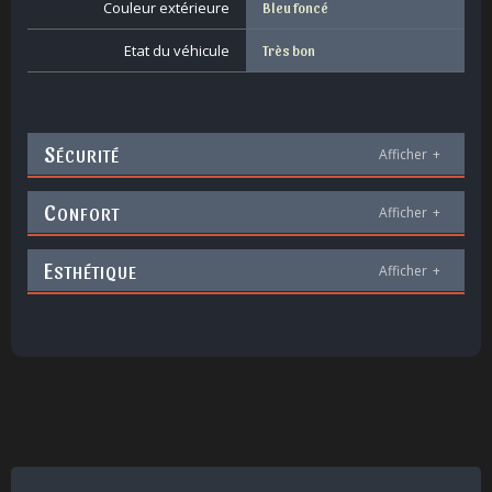
Couleur extérieure
Bleu foncé
Etat du véhicule
Très bon
S
ÉCURITÉ
Afficher
+
C
ONFORT
Afficher
+
E
STHÉTIQUE
Afficher
+