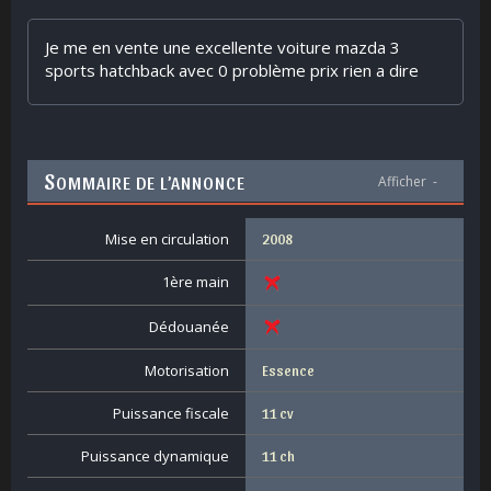
Je me en vente une excellente voiture mazda 3
sports hatchback avec 0 problème prix rien a dire
S
OMMAIRE DE L’ANNONCE
Afficher
-
Mise en circulation
2008
1ère main
Dédouanée
Motorisation
Essence
Puissance fiscale
11 cv
Puissance dynamique
11 ch