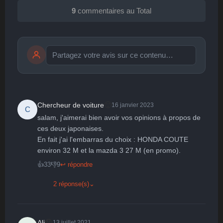
9
commentaires au Total
Publier
publication immédiate
🙂
Chercheur de voiture
16 janvier 2023
C
salam, j'aimerai bien avoir vos opinions à propos de 
🤩
👏
😄
🙂
😐
ces deux japonaises.

En fait j'ai l'embarras du choix : HONDA COUTE 
Parfait
Bravo
Réjoui
Content
Indifférent
😮
😞
😠
😨
environ 32 M et la mazda 3 27 M (en promo).
Surpris
Déçu
Enervé
Effrayé
👍
33
👎
9
↩ répondre
2 réponse(s)
⌄
😞
Ali
13 juillet 2021