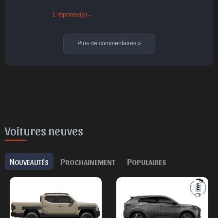
1 réponse(s)
⌄
Plus de commentaires
»
Voitures neuves
N
P
P
OUVEAUTÉS
ROCHAINEMENT
OPULAIRES