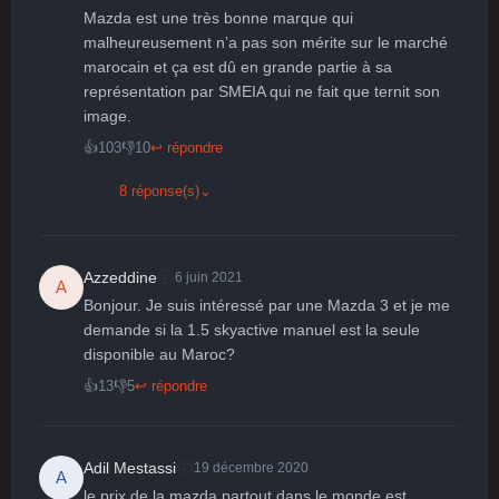
Mazda est une très bonne marque qui 
malheureusement n’a pas son mérite sur le marché 
marocain et ça est dû en grande partie à sa 
représentation par SMEIA qui ne fait que ternit son 
image.
👍
103
👎
10
↩ répondre
8 réponse(s)
⌄
😮
Azzeddine
6 juin 2021
A
Bonjour. Je suis intéressé par une Mazda 3 et je me 
demande si la 1.5 skyactive manuel est la seule 
disponible au Maroc?
👍
13
👎
5
↩ répondre
😮
Adil Mestassi
19 décembre 2020
A
le prix de la mazda partout dans le monde est 