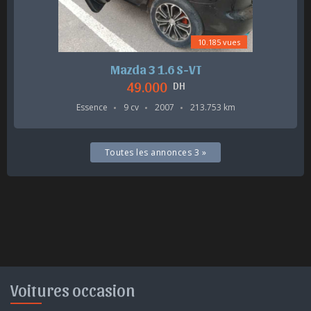
10.185 vues
Mazda 3 1.6 S-VT
49.000
DH
Essence
9 cv
2007
213.753 km
Toutes les annonces 3 »
Voitures occasion