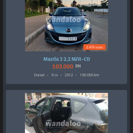
2.476 vues
Mazda 3 2.2 MZR-CD
103.000
DH
Diesel
9 cv
2012
190.000 km