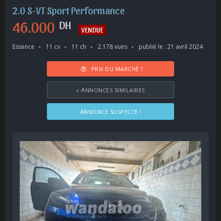
2.0 S-VT Sport Performance
46.000
DH
VENDUE
Essence
11 cv
11 ch
2.178 vues
publié le : 21 avril 2024
PRIX DU MARCHÉ ?
«
ANNONCES SIMILAIRES
ANNONCE SUSPECTE !