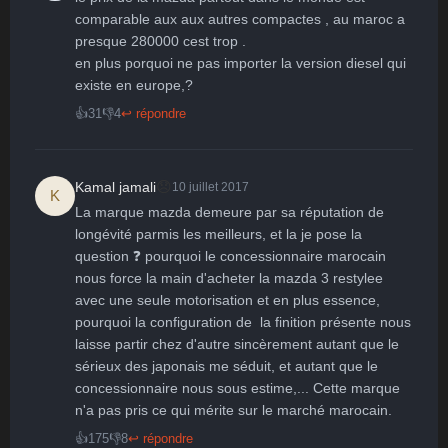
comparable aux aux autres compactes , au maroc a 
presque 280000 cest trop .

en plus porquoi ne pas importer la version diesel qui 
existe en europe,?
👍
31
👎
4
↩ répondre
😞
Kamal jamali
10 juillet 2017
K
La marque mazda demeure par sa réputation de 
longévité parmis les meilleurs, et la je pose la 
question ❓ pourquoi le concessionnaire marocain 
nous force la main d'acheter la mazda 3 restylee 
avec une seule motorisation et en plus essence, 
pourquoi la configuration de  la finition présente nous 
laisse partir chez d'autre sincèrement autant que le 
sérieux des japonais me séduit, et autant que le 
concessionnaire nous sous estime,... Cette marque 
n'a pas pris ce qui mérite sur le marché marocain. 
👍
175
👎
8
↩ répondre