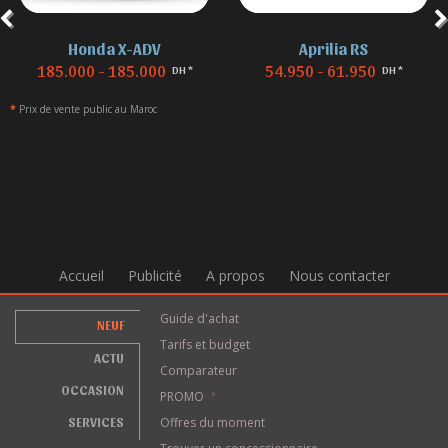
Honda X-ADV
Aprilia RS
185.000 - 185.000
54.950 - 61.950
DH *
DH *
*
Prix de vente public au Maroc
Accueil
Publicité
A propos
Nous contacter
Guide d'achat
NEUF
Tarifs et budget
ACTU
Comparateur
OCCASION
PROMO
*
SERVICES
Offres du moment