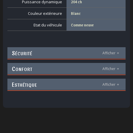
Puissance dynamique
204 ch
Couleur extérieure
Blanc
Etat du véhicule
Comme neuve
S
ÉCURITÉ
Afficher
+
C
ONFORT
Afficher
+
E
STHÉTIQUE
Afficher
+