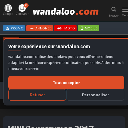
0
T
n
Compte
Comparer
Men
Trouver
PROMO
ANNONCE
MOTO
MOBILE
OFFRES
Votre expérience sur wandaloo.com
MOKKA
KAMIQ
FRONTERA EV
SPORTAGE
GOLF
wandaloo.com utilise des cookies pour vous offrir le contenu
adapté et la meilleure expérience utilisateur possible. Aidez-nous à
mieux vous servir.
Tout accepter
Voiture Occasion Maroc
Toutes les annonces
MINI
Countryman
Refuser
Personnaliser
MINI Countryman 2017 Diesel Occasion Casablanca Maroc