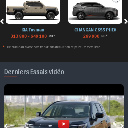
KIA Tasman
CHANGAN CS55 PHEV
313 800 - 649 100
269 900
DH *
DH *
*
Prix public au Maroc hors frais d'immatriculation et peinture métallisée
Derniers Essais vidéo