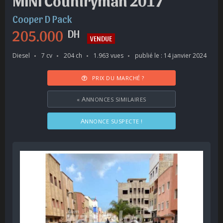
MINI Countryman 2017
Cooper D Pack
205.000
DH
VENDUE
Diesel
7 cv
204 ch
1.963 vues
publié le : 14 janvier 2024
PRIX DU MARCHÉ ?
«
ANNONCES SIMILAIRES
ANNONCE SUSPECTE !