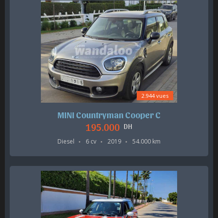
2.944 vues
MINI Countryman Cooper C
195.000
DH
Diesel
6 cv
2019
54.000 km