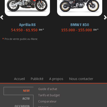
Aprilia RS
BMW F 850
54.950 - 61.950
155.000 - 155.000
DH *
DH *
*
Prix de vente public au Maroc
Accueil
Publicité
A propos
Nous contacter
Guide d'achat
NEUF
Tarifs et budget
ACTU
Comparateur
OCCASION