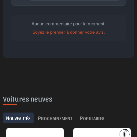
Publier
publication immédiate
Aucun commentaire pour le moment.
Soyez le premier à donner votre avis.
🤩
👏
😄
🙂
😐
Parfait
Bravo
Réjoui
Content
Indifférent
😮
😞
😠
😨
Surpris
Déçu
Enervé
Effrayé
Voitures neuves
N
P
P
OUVEAUTÉS
ROCHAINEMENT
OPULAIRES