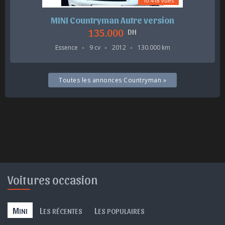
10.418 vues
MINI Countryman Autre version
135.000
DH
Essence
9 cv
2012
130.000 km
Toutes les annonces Countryman »
Voitures occasion
M
L
L
INI
ES RÉCENTES
ES POPULAIRES