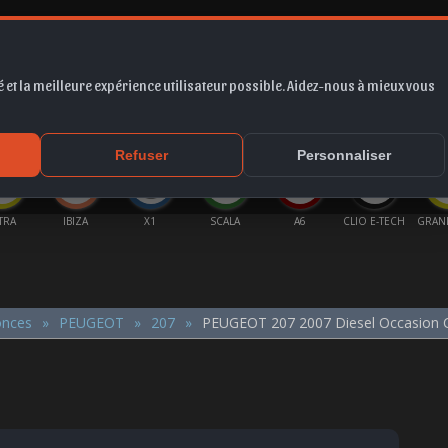
 et la meilleure expérience utilisateur possible. Aidez-nous à mieux vous
*
EUR
PROMO
COTE
FORUM
VIDÉO
ACTU
MA
Refuser
Personnaliser
TRA
IBIZA
X1
SCALA
A6
CLIO E-TECH
GRAN
onces
PEUGEOT
207
PEUGEOT 207 2007 Diesel Occasion 