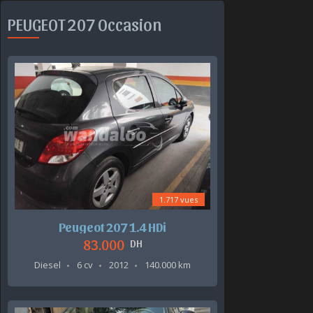
PEUGEOT 207 Occasion
1.717 vues
Peugeot 207 1.4 HDi
83.000
DH
Diesel
6 cv
2012
140.000 km