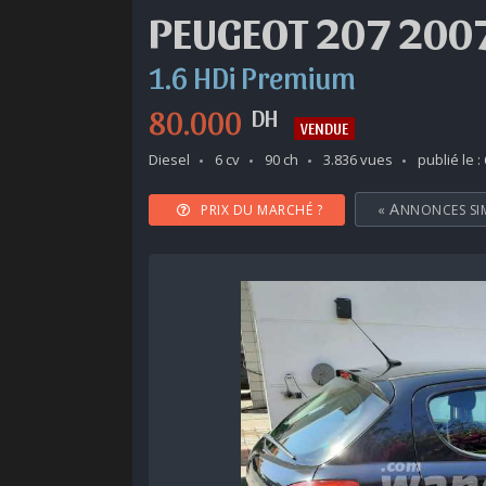
PEUGEOT 207 200
1.6 HDi Premium
80.000
DH
VENDUE
Diesel
6 cv
90 ch
3.836 vues
publié le :
PRIX DU MARCHÉ ?
«
ANNONCES SI