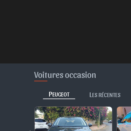
Voitures occasion
P
L
EUGEOT
ES RÉCENTES