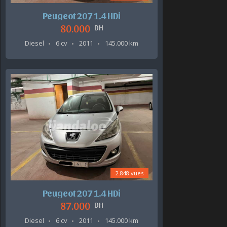
Peugeot 207 1.4 HDi
80.000
DH
Diesel
6 cv
2011
145.000 km
2.848 vues
Peugeot 207 1.4 HDi
87.000
DH
Diesel
6 cv
2011
145.000 km