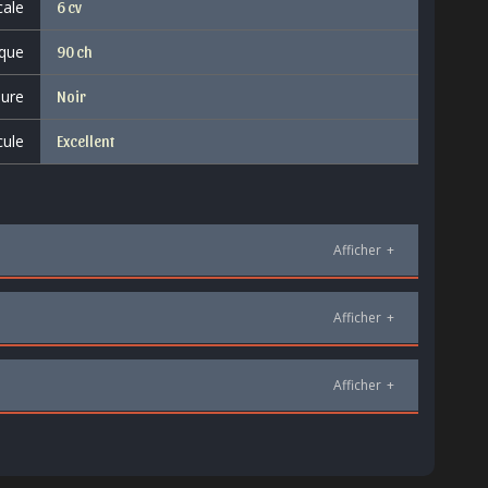
cale
6 cv
que
90 ch
eure
Noir
cule
Excellent
Afficher
+
Afficher
+
Afficher
+