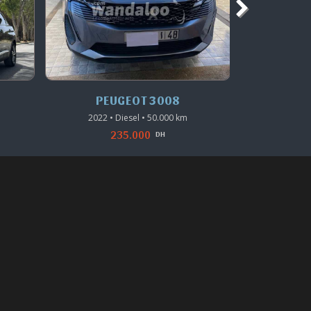
PEUGEOT 3008
PE
2022 • Diesel • 50.000 km
2017 • 
235.000
DH