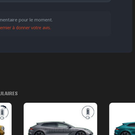
😐
😮
😞
😠
😨
entaire pour le moment.
remier à donner votre avis.
ndifférent
Surpris
Déçu
Enervé
Effrayé
ULAIRES