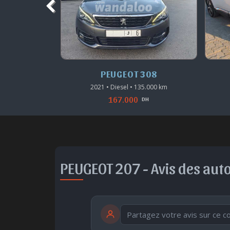
301
PEUGEOT 308
26.600 km
2021 • Diesel • 135.000 km
167.000
H
DH
PEUGEOT 207 -
Avis des aut
publication immédiate