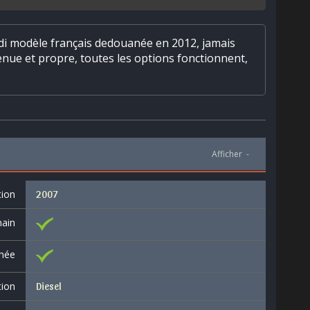
di modèle français dedouanée en 2012, jamais
enue et propre, toutes les options fonctionnent,
Afficher
-
tion
2007
ain
née
tion
Diesel