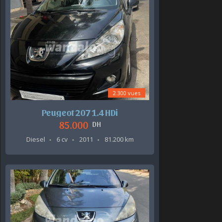
2.300 vues
Peugeot 207 1.4 HDi
85.000
DH
Diesel
6 cv
2011
81.200 km