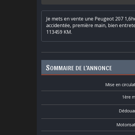
Je mets en vente une Peugeot 207 1,6h
accidentée, première main, bien entret
113459 KM.
S
OMMAIRE DE L’ANNONCE
Mise en circula
1ère m
Dédoua
Motorisa