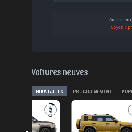
🤩
👏
😄
🙂
Aucun comm
Parfait
Bravo
Réjoui
Soyez le p
Content
I
Voitures neuves
NOUVEAUTÉS
PROCHAINEMENT
POP