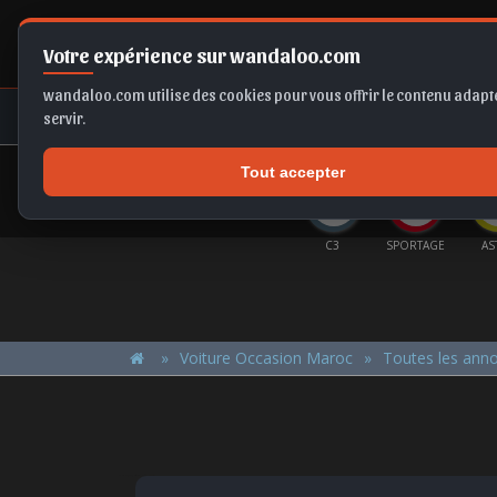
Votre expérience sur wandaloo.com
wandaloo.com utilise des cookies pour vous offrir le contenu adapté
NEUF
OCCASION
COMPARAT
servir.
Tout accepter
OFFRES DU MOMENT
NTERA
B10
KAMIQ
FABIA
C3
SPORTAGE
AS
Voiture Occasion Maroc
Toutes les ann
PEUGEOT 207 2007 Diesel Occasion Casablanca Maroc