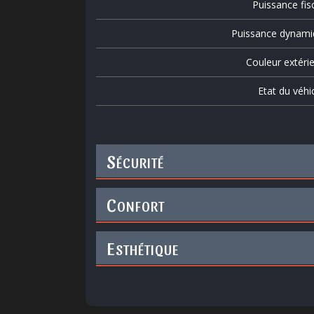
Puissance fis
Puissance dynami
Couleur extéri
Etat du véhi
S
ÉCURITÉ
C
ONFORT
E
STHÉTIQUE