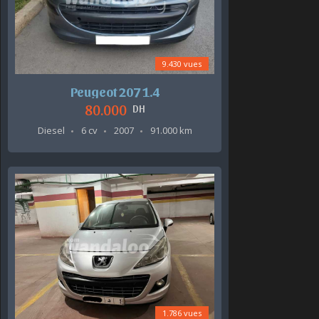
9.430 vues
Peugeot 207 1.4
80.000
DH
Diesel
6 cv
2007
91.000 km
1.786 vues