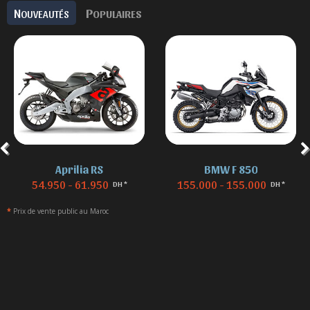
N
P
OUVEAUTÉS
OPULAIRES
Aprilia RS
BMW F 850
54.950 - 61.950
155.000 - 155.000
DH *
DH *
*
Prix de vente public au Maroc