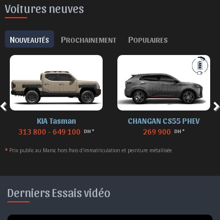
Voitures neuves
N
P
P
OUVEAUTÉS
ROCHAINEMENT
OPULAIRES
KIA Tasman
CHANGAN CS55 PHEV
313 800 - 649 100
269 900
DH *
DH *
*
Prix public au Maroc hors frais d'immatriculation et peinture métallisée
Derniers Essais vidéo