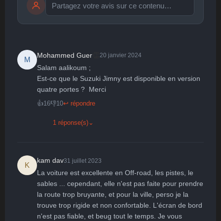
Publier
publication immédiate
👏
Mohammed Guer
20 janvier 2024
M
Salam aalikoum ;

🤩
👏
😄
🙂
😐
Est-ce que le Suzuki Jimny est disponible en version 
quatre portes ?  Merci
Parfait
Bravo
Réjoui
Content
Indifférent
😮
😞
😠
😨
👍
16
👎
10
↩ répondre
Surpris
Déçu
Enervé
Effrayé
1 réponse(s)
⌄
kam dav
31 juillet 2023
K
La voiture est excellente en Off-road, les pistes, le 
sables ... cependant, elle n'est pas faite pour prendre 
la route trop bruyante, et pour la ville, perso je la 
trouve trop rigide et non confortable. L'écran de bord 
n'est pas fiable, et beug tout le temps. Je vous 