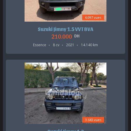
6.097 vues
Suzuki Jimny 1.5 VVT BVA
210.000
DH
Essence
8 cv
2021
14.140 km
3.643 vues