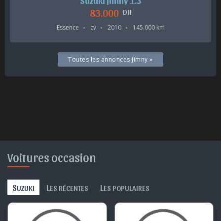
Suzuki Jimny 1.3
83.000
DH
Essence
cv
2010
145.000 km
Toutes les annonces Jimny »
Voitures occasion
S
L
L
UZUKI
ES RÉCENTES
ES POPULAIRES