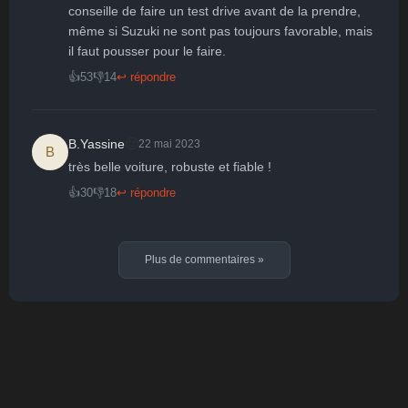
conseille de faire un test drive avant de la prendre, 
même si Suzuki ne sont pas toujours favorable, mais 
il faut pousser pour le faire. 
👍
53
👎
14
↩ répondre
🙂
B.Yassine
22 mai 2023
B
très belle voiture, robuste et fiable !
👍
30
👎
18
↩ répondre
Plus de commentaires
»