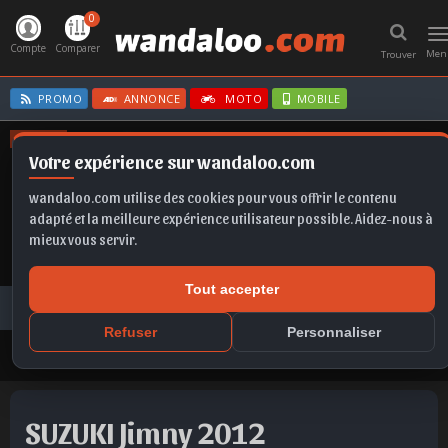
0
T
n
Compte
Comparer
Men
Trouver
PROMO
ANNONCE
MOTO
MOBILE
OFFRES
Votre expérience sur wandaloo.com
C3
SPORTAGE
FORMENTOR
FRONTERA EV
CORSA
wandaloo.com utilise des cookies pour vous offrir le contenu
adapté et la meilleure expérience utilisateur possible. Aidez-nous à
mieux vous servir.
Tout accepter
Voiture Occasion Maroc
Toutes les annonces
SUZUKI
Jimny
SUZUKI Jimny 2012 Essence Occasion Rabat Maroc
Refuser
Personnaliser
SUZUKI Jimny 2012