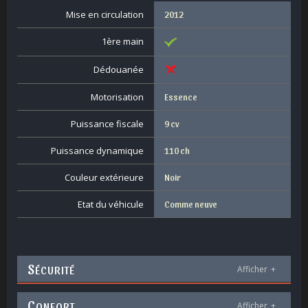
Mise en circulation
2012
1ère main
Dédouanée
Motorisation
Essence
Puissance fiscale
9 cv
Puissance dynamique
110 ch
Couleur extérieure
Noir
Etat du véhicule
Comme neuve
S
ÉCURITÉ
Afficher
+
C
ONFORT
Afficher
+