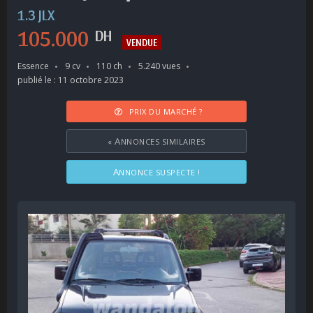
1.3 JLX
105.000
DH
VENDUE
Essence
9 cv
110 ch
5.240 vues
publié le : 11 octobre 2023
PRIX DU MARCHÉ ?
«
ANNONCES SIMILAIRES
ANNONCE SUSPECTE !