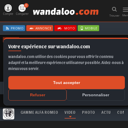
0
T
n
Compte
Comparer
Me
Trouver
PROMO
ANNONCE
MOTO
MOBILE
OFFRES
Votre expérience sur wandaloo.com
ASTRA
T-ROC
KAMIQ
TIGUAN
SELTOS
wandaloo.com utilise des cookies pour vous offrir le contenu
adapté et la meilleure expérience utilisateur possible. Aidez-nous à
mieux vous servir.
Tout accepter
Toutes les vidéos
ALFA ROMEO
Tonale
ALFA ROMEO célèbre son 115ème anniversaire
Refuser
Personnaliser
GAMME ALFA ROMEO
VIDEO
PHOTO
ACTU
COMP