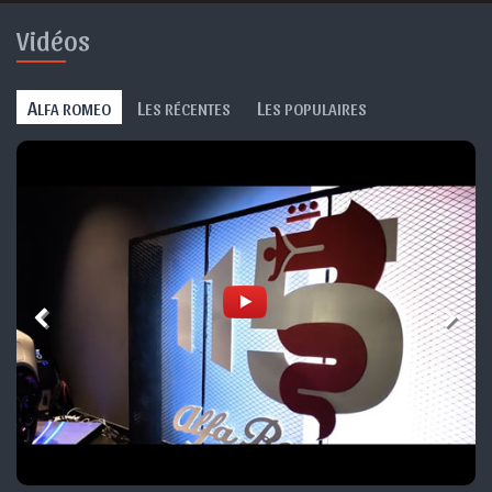
Vidéos
A
L
L
LFA ROMEO
ES RÉCENTES
ES POPULAIRES