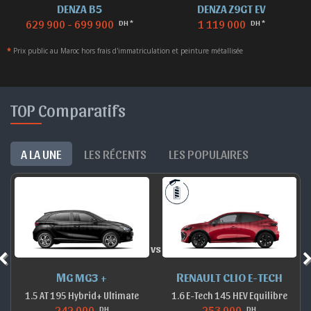
DENZA B5
DENZA Z9GT EV
629 900 - 699 900
1 119 000
DH *
DH *
*
Prix public au Maroc hors frais d'immatriculation et peinture métallisée
TOP Comparatifs
A LA UNE
LES RÉCENTS
LES POPULAIRES
vs
MG MG3 +
RENAULT CLIO E-TECH
1.5 AT 195 Hybrid+ Ultimate
1.6 E-Tech 145 HEV Equilibre
242 000
253 000
DH
DH