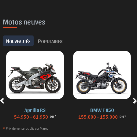
Motos neuves
N
P
OUVEAUTÉS
OPULAIRES
Aprilia RS
BMW F 850
54.950 - 61.950
155.000 - 155.000
DH *
DH *
*
Prix de vente public au Maroc