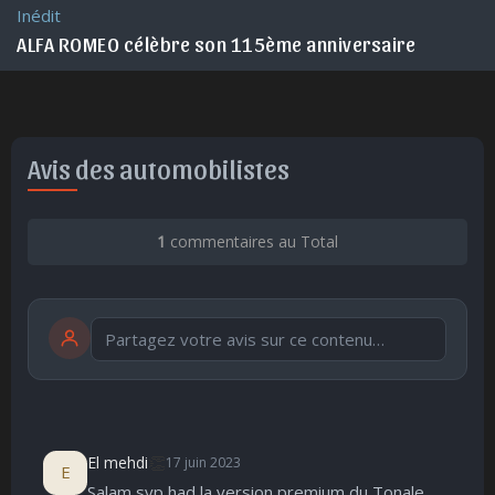
Inédit
ALFA ROMEO célèbre son 115ème anniversaire
Avis des automobilistes
1
commentaires au Total
Publier
publication immédiate
👏
El mehdi
17 juin 2023
E
Salam svp had la version premium du Tonale