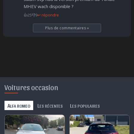
🤩
👏
😄
🙂
😐
😮
😞
MHEV wach disponible ?
Parfait
Bravo
Réjoui
Content
Indifférent
Surpris
Déçu
😠
😨
👍
25
👎
9
↩ répondre
Enervé
Effrayé
Plus de commentaires
»
Voitures occasion
A
L
L
LFA ROMEO
ES RÉCENTES
ES POPULAIRES