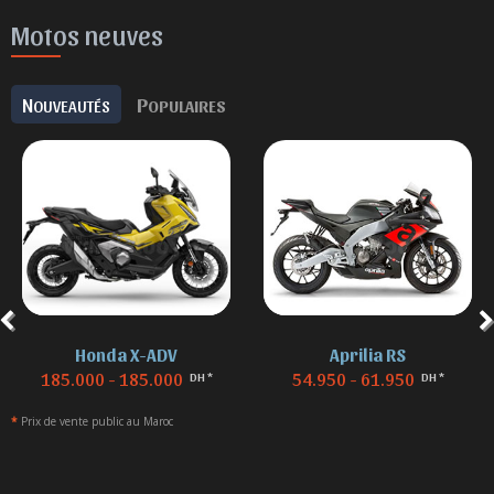
Motos neuves
N
P
OUVEAUTÉS
OPULAIRES
Aprilia RS
BMW F 850
54.950 - 61.950
155.000 - 155.000
DH *
DH *
*
Prix de vente public au Maroc