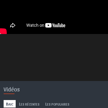
Vidéos
B
L
L
AIC
ES RÉCENTES
ES POPULAIRES