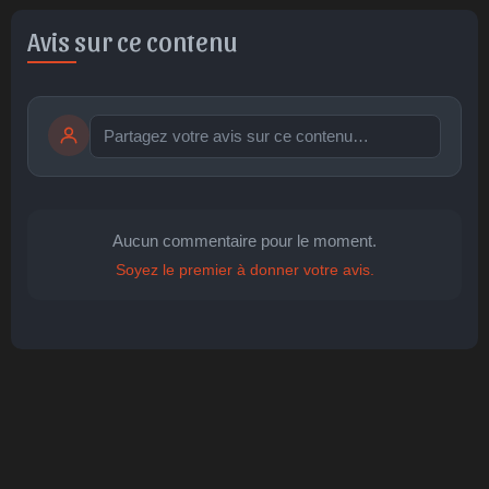
Avis sur ce contenu
Publier
publication immédiate
Aucun commentaire pour le moment.
Soyez le premier à donner votre avis.
🤩
👏
😄
🙂
😐
Parfait
Bravo
Réjoui
Content
Indifférent
😮
😞
😠
😨
Surpris
Déçu
Enervé
Effrayé