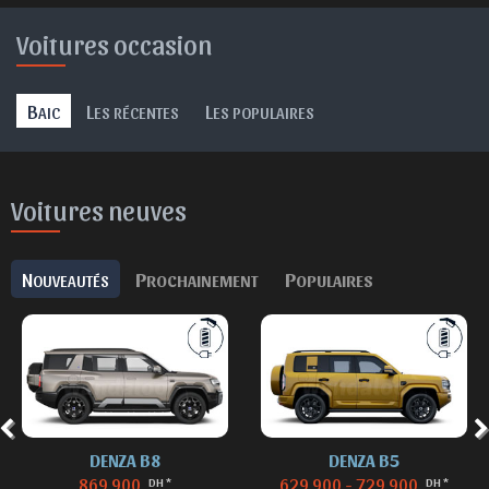
Voitures occasion
B
L
L
AIC
ES RÉCENTES
ES POPULAIRES
Voitures neuves
N
P
P
OUVEAUTÉS
ROCHAINEMENT
OPULAIRES
DENZA B8
DENZA B5
869 900
629 900 - 729 900
DH *
DH *