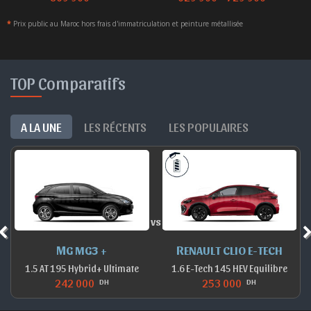
*
Prix public au Maroc hors frais d'immatriculation et peinture métallisée
TOP Comparatifs
A LA UNE
LES RÉCENTS
LES POPULAIRES
vs
MG MG3 +
RENAULT CLIO E-TECH
1.5 AT 195 Hybrid+ Ultimate
1.6 E-Tech 145 HEV Equilibre
242 000
253 000
DH
DH