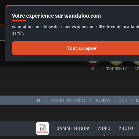
Votre expérience sur wandaloo.com
wandaloo.com utilise des cookies pour vous offrir le contenu adapté
NEUF
OCCASION
COMPARAT
servir.
Tout accepter
OFFRES DU MOMENT
MIQ
T-ROC
TIGUAN
EX2
A6
FRONTERA EV
AS
Toutes les vidéos
HONDA
Civic
N
GAMME HONDA
VIDEO
PHOTO