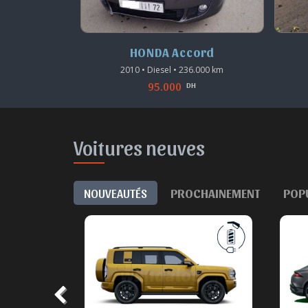
vic
HONDA Accord
69.000 km
2010 • Diesel • 236.000 km
95.000
H
DH
Voitures neuves
NOUVEAUTÉS
PROCHAINEMENT
POP