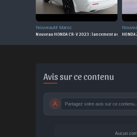
Nouveauté Maroc
Nouvea
lip officiel
Nouveau HONDA CR-V 2023 : lancement au Maroc
HONDA Z
Avis sur ce contenu
publication immédiate
🤩
👏
😄
Aucun com
