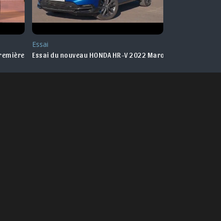
Essai
Nouveauté Ma
remières infos
Essai du nouveau HONDA HR-V 2022 Maroc
Le nouveau HO