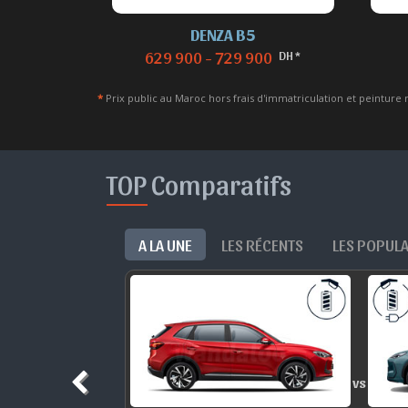
DENZA B5
 *
DH *
629 900 - 729 900
*
Prix public au Maroc hors frais d'immatriculation et peinture 
TOP Comparatifs
A LA UNE
LES RÉCENTS
LES POPUL
vs