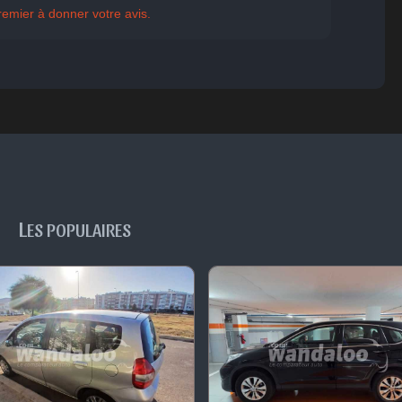
ent
Indifférent
Surpris
Déçu
Enervé
Effrayé
remier à donner votre avis.
L
ES POPULAIRES