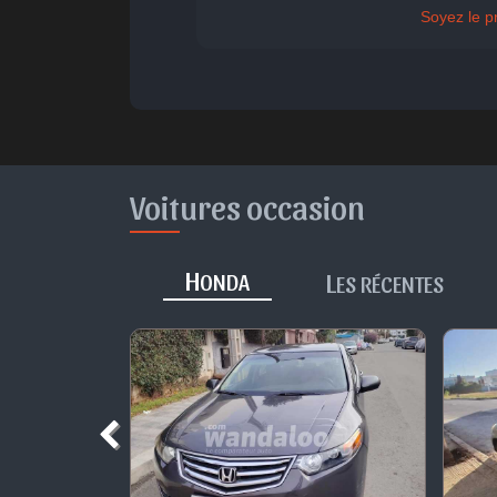
Parfait
Bravo
Réjoui
Cont
Soyez le p
Voitures occasion
H
L
ONDA
ES RÉCENTES