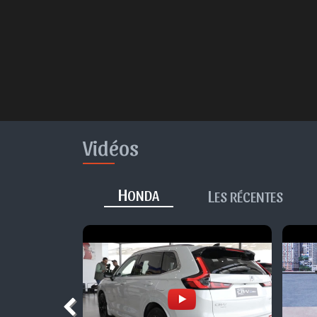
Vidéos
H
L
ONDA
ES RÉCENTES