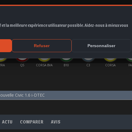
 et la meilleure expérience utilisateur possible. Aidez-nous à mieux vous
*
EUR
PROMO
COTE
FORUM
VIDÉO
ACTU
MA
Refuser
Personnaliser
TRA
Q5
CORSA BVA
B10
C3
CORSA
FA
ouvelle Civic 1.6 i-DTEC
ACTU
COMPARER
AVIS