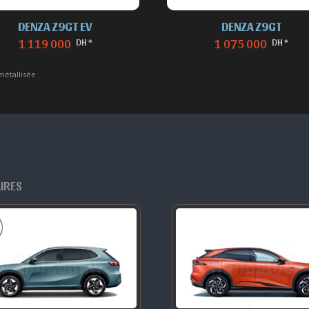
DENZA Z9GT EV
DENZA Z9GT
DH *
DH *
1 119 000
1 075 000
métallisée
AIRES