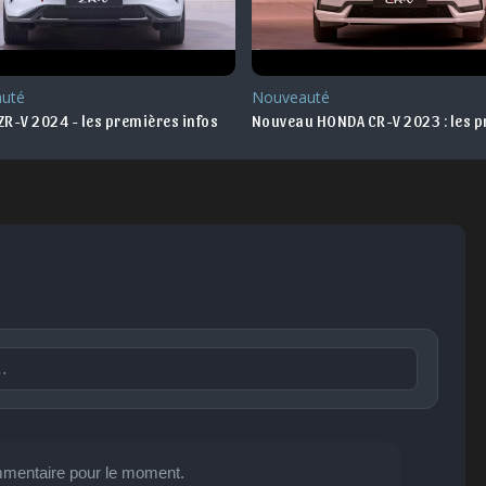
uté
Nouveauté
R-V 2024 - les premières infos
Nouveau HONDA CR-V 2023 : les p
Publier
mentaire pour le moment.

😐
😮
😞
😠
😨