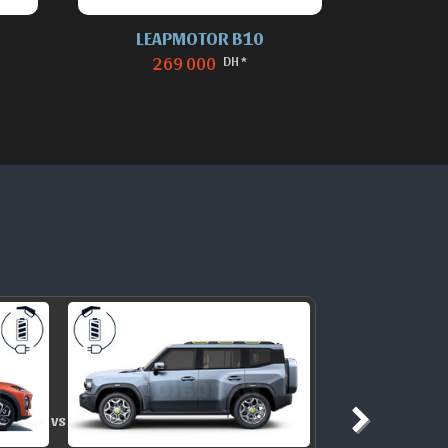
LEAPMOTOR B10
C
DH *
269 000
149 9
vs