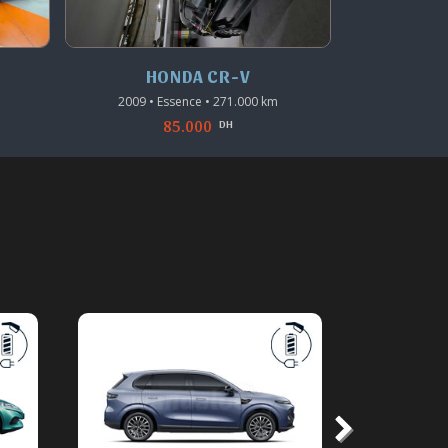
HONDA CR-V
HO
2009 • Essence • 271.000 km
2024 • 
85.000
DH