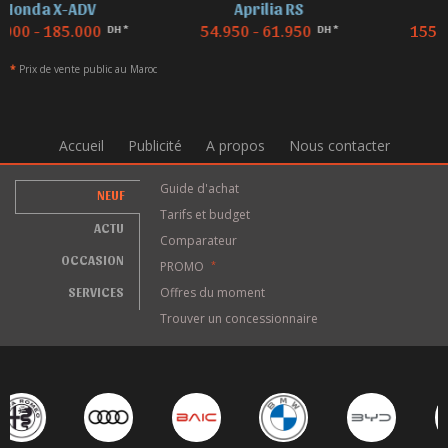
Aprilia RS
BMW F 850
54.950 - 61.950
155.000 - 155.000
DH *
DH *
*
Prix de vente public au Maroc
Accueil
Publicité
A propos
Nous contacter
Guide d'achat
NEUF
Tarifs et budget
ACTU
Comparateur
OCCASION
PROMO
*
SERVICES
Offres du moment
Trouver un concessionnaire