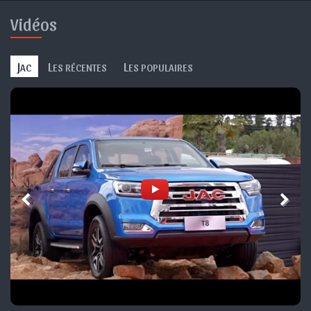
Vidéos
J
L
L
AC
ES RÉCENTES
ES POPULAIRES