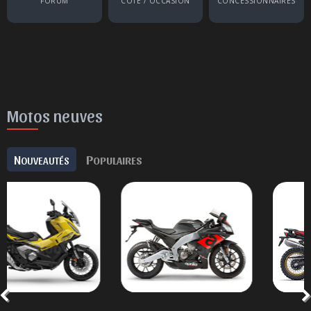
FORUM
COTE / OCCASION
CONCESSIONNAIRES
Motos neuves
N
P
OUVEAUTÉS
OPULAIRES