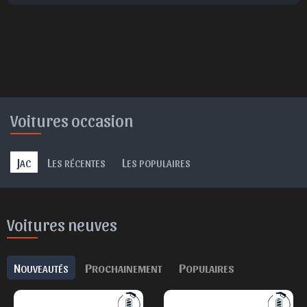
Surpris
Déçu
Enervé
Effrayé
Voitures occasion
J
L
L
AC
ES RÉCENTES
ES POPULAIRES
Voitures neuves
N
P
P
OUVEAUTÉS
ROCHAINEMENT
OPULAIRES