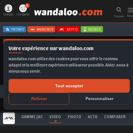
0
T
n
Compte
Comparer
Me
Trouver
PROMO
ANNONCE
MOTO
MOBILE
OFFRES
Votre expérience sur wandaloo.com
KAMIQ
A6
IBIZA
GRANDLAND
EX2
wandaloo.com utilise des cookies pour vous offrir le contenu
adapté et la meilleure expérience utilisateur possible. Aidez-nous à
mieux vous servir.
Tout accepter
Toutes les vidéos
JAC
T8 PRO
JAC T8 PRO Maroc : le spot officiel
Refuser
Personnaliser
GAMME JAC
VIDEO
PHOTO
ACTU
COMPARER