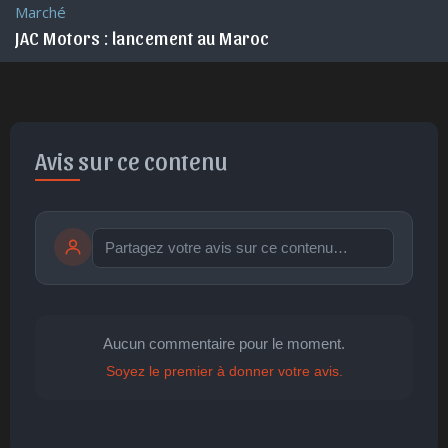
Marché
JAC Motors : lancement au Maroc
Avis sur ce contenu
Publier
publication immédiate
Aucun commentaire pour le moment.
Soyez le premier à donner votre avis.
🤩
👏
😄
🙂
😐
Parfait
Bravo
Réjoui
Content
Indifférent
😮
😞
😠
😨