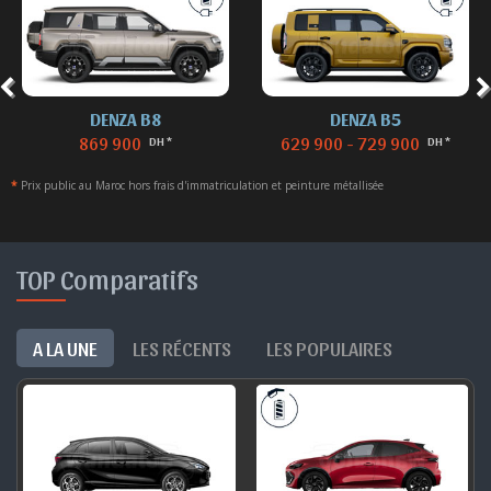
DENZA B8
DENZA B5
869 900
629 900 - 729 900
DH *
DH *
*
Prix public au Maroc hors frais d'immatriculation et peinture métallisée
TOP Comparatifs
A LA UNE
LES RÉCENTS
LES POPULAIRES