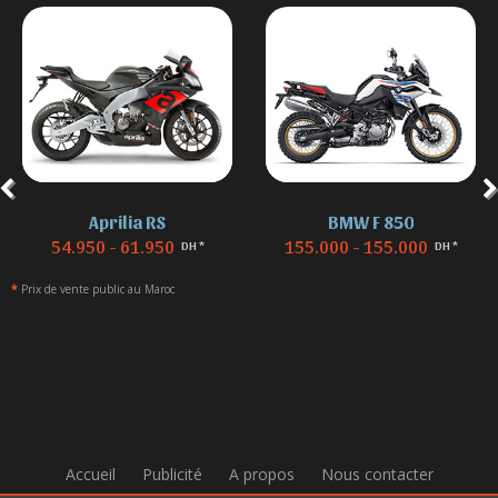
Aprilia RS
BMW F 850
54.950 - 61.950
155.000 - 155.000
DH *
DH *
*
Prix de vente public au Maroc
Accueil
Publicité
A propos
Nous contacter