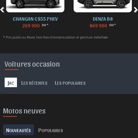
CHANGAN CS55 PHEV
DENZA B8
269 900
869 900
DH *
DH *
*
Prix public au Maroc hors frais d'immatriculation et peinture métallisée
Voitures occasion
J
L
L
AC
ES RÉCENTES
ES POPULAIRES
Motos neuves
N
P
OUVEAUTÉS
OPULAIRES