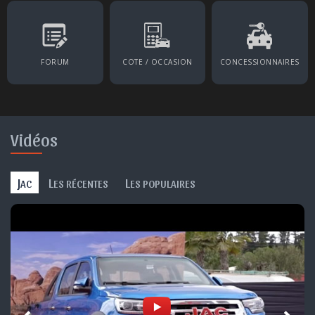
FORUM
COTE / OCCASION
CONCESSIONNAIRES
Vidéos
J
L
L
AC
ES RÉCENTES
ES POPULAIRES