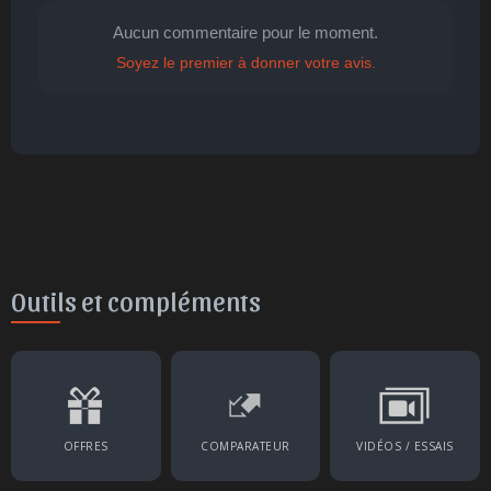
Aucun commentaire pour le moment.
Soyez le premier à donner votre avis.
🤩
👏
😄
🙂
😐
Parfait
Bravo
Réjoui
Content
Indifférent
😮
😞
😠
😨
Surpris
Déçu
Enervé
Effrayé
Outils et compléments
OFFRES
COMPARATEUR
VIDÉOS / ESSAIS