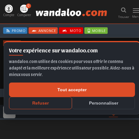
0
T
n
Compte
Comparer
Men
Trouver
PROMO
ANNONCE
MOTO
MOBILE
OFFRES
Votre expérience sur wandaloo.com
FRONTERA
TAIGO
GRANDLAND
GOLF
FABIA
wandaloo.com utilise des cookies pour vous offrir le contenu
adapté et la meilleure expérience utilisateur possible. Aidez-nous à
mieux vous servir.
Tout accepter
Tous les commentaires
JAC
Refuser
Personnaliser
GAMME JAC
ACTU
VIDEO
PHOTO
AVIS
COMPA