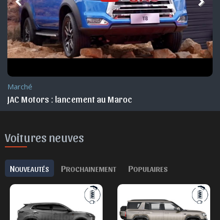
Marché
JAC Motors : lancement au Maroc
Voitures neuves
N
P
P
OUVEAUTÉS
ROCHAINEMENT
OPULAIRES