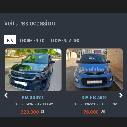
Voitures occasion
K
L
L
IA
ES RÉCENTES
ES POPULAIRES
KIA Seltos
KIA Picanto
2022 • Diesel • 45.000 km
2017 • Essence • 105.000 km
DH
DH
220.000
76.000