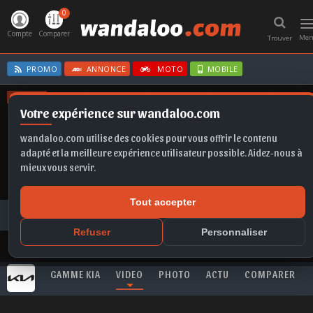
0
T
n
Compte
Comparer
Me
Trouver
PROMO
ANNONCE
MOTO
MOBILE
OFFRES
Votre expérience sur wandaloo.com
TAIGO
SELTOS
FABIA
CORSA
GOLF
FORM
wandaloo.com utilise des cookies pour vous offrir le contenu
adapté et la meilleure expérience utilisateur possible. Aidez-nous à
mieux vous servir.
Tout accepter
Toutes les vidéos
KIA
Sportage HEV
Nouveautés KIA à l’AUTO EXPO 2025
Refuser
Personnaliser
GAMME KIA
VIDEO
PHOTO
ACTU
COMPARER