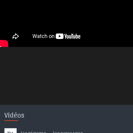
Vidéos
K
L
L