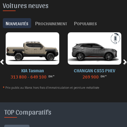
Voitures neuves
N
P
P
OUVEAUTÉS
ROCHAINEMENT
OPULAIRES
KIA Tasman
CHANGAN CS55 PHEV
313 800 - 649 100
269 900
DH *
DH *
*
Prix public au Maroc hors frais d'immatriculation et peinture métallisée
TOP Comparatifs