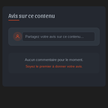
Avis sur ce contenu
Publier
publication immédiate
Aucun commentaire pour le moment.
Soyez le premier à donner votre avis.
🤩
👏
😄
🙂
😐
Parfait
Bravo
Réjoui
Content
Indifférent
😮
😞
😠
😨
Surpris
Déçu
Enervé
Effrayé