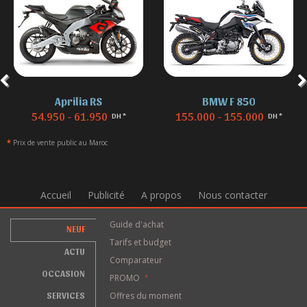
Aprilia RS
BMW F 850
54.950 - 61.950
155.000 - 155.000
DH *
DH *
*
Prix de vente public au Maroc
Accueil
Publicité
A propos
Nous contacter
Guide d'achat
NEUF
Tarifs et budget
ACTU
Comparateur
OCCASION
PROMO
*
SERVICES
Offres du moment