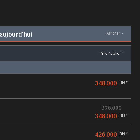
 aujourd'hui
Afficher
-
Prix Public
*
348.000
DH *
376.000
348.000
DH *
426.000
DH *