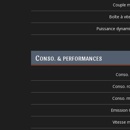
Couple m
Boîte à vit
Puissance dynam
C
ONSO. & PERFORMANCES
Conso. v
Conso. r
Conso. m
Emission
Vitesse m