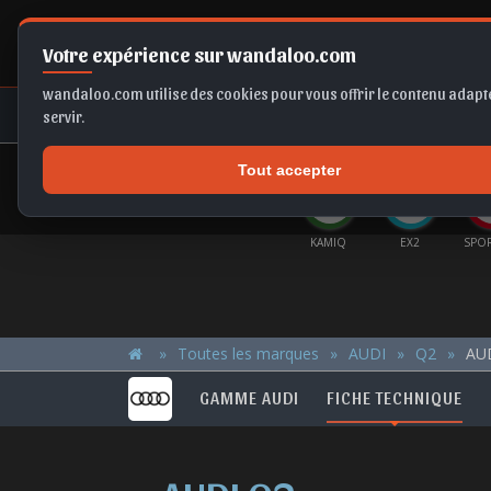
Votre expérience sur wandaloo.com
wandaloo.com utilise des cookies pour vous offrir le contenu adapté
NEUF
OCCASION
COMPARAT
servir.
Tout accepter
OFFRES DU MOMENT
TRA
IBIZA
CLIO E-TECH
FABIA
KAMIQ
EX2
SPO
Toutes les marques
AUDI
Q2
AUD
GAMME AUDI
FICHE TECHNIQUE