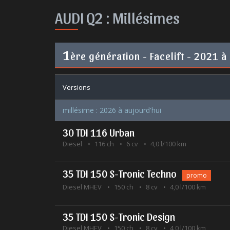
AUDI Q2 :
Millésimes
1
ère génération - Facelift - 2021 à
Versions
millésime : 2026 à aujourd'hui
30 TDI 116 Urban
Diesel
116 ch
6 cv
4,0 l/100 km
35 TDI 150 S-Tronic Techno
promo
Diesel MHEV
150 ch
8 cv
4,0 l/100 km
35 TDI 150 S-Tronic Design
Diesel MHEV
150 ch
8 cv
4,0 l/100 km