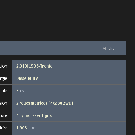
Afficher
-
tion
2.0 TDI 150 S-Tronic
rgie
Diesel MHEV
cale
8
cv
sion
2 roues motrices ( 4x2 ou 2WD )
ture
4 cylindres en ligne
drée
1.968
cm³