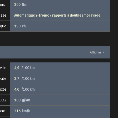
axi.
360
Nm
esse
Automatique S-Tronic 7 rapports à double embrayage
ique
150
ch
Afficher
+
ille
4,9
l/100 km
oute
3,7
l/100 km
ixte
4,0
l/100 km
 CO2
109
g/km
axi.
216
km/h