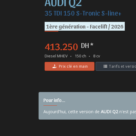
AUDI Q2
35 TDI 150 S-Tronic S-line+
1ère génération - Facelift / 2026
413.250
DH *
Diesel MHEV
150 ch
8 cv
Prix clé en main
Tarifs et versi
Pour info...
Aujourd'hui, cette version de
AUDI Q2
n'est pa