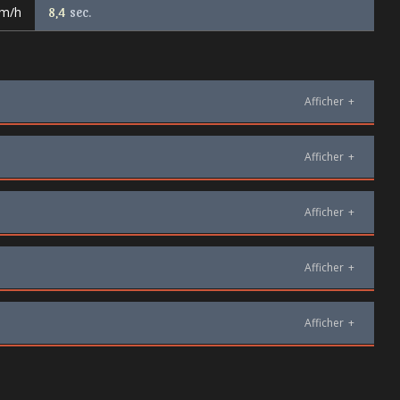
km/h
8,4
sec.
Afficher
+
Afficher
+
Afficher
+
Afficher
+
Afficher
+