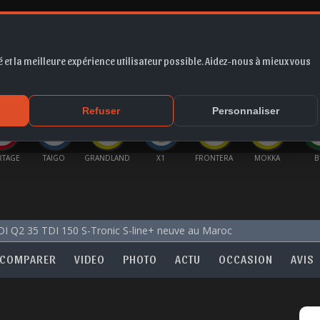
 et la meilleure expérience utilisateur possible. Aidez-nous à mieux vous
*
EUR
PROMO
COTE
FORUM
VIDÉO
ACTU
MA
Refuser
Personnaliser
RTAGE
TAIGO
GRANDLAND
X1
FRONTERA
MOKKA
B
I Q2 35 TDI 150 S-Tronic S-line+ neuve au Maroc
COMPARER
VIDEO
PHOTO
ACTU
OCCASION
AVIS