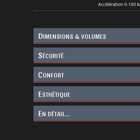
Accélération 0-100 
D
IMENSIONS & VOLUMES
S
ÉCURITÉ
C
ONFORT
E
STHÉTIQUE
E
N DÉTAIL...