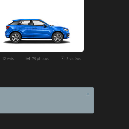
12 Avis
79 photos
3 vidéos
×