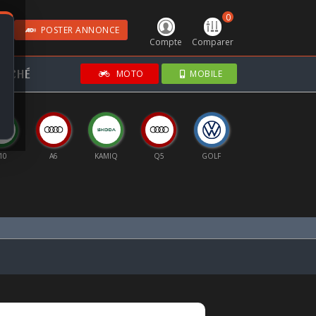
0
POSTER ANNONCE
Compte
Comparer
RCHÉ
MOTO
MOBILE
10
A6
KAMIQ
Q5
GOLF
CORSA BVA