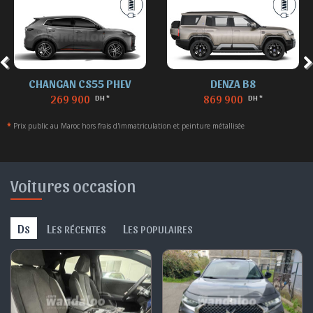
CHANGAN CS55 PHEV
DENZA B8
269 900
869 900
DH *
DH *
*
Prix public au Maroc hors frais d'immatriculation et peinture métallisée
Voitures occasion
D
L
L
S
ES RÉCENTES
ES POPULAIRES