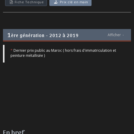
Fiche Technique
Prix clé en main
1
ère génération - 2012 à 2019
Afficher
-
*
Dernier prix public au Maroc ( hors frais d'immatriculation et
peinture métallisée )
En bref