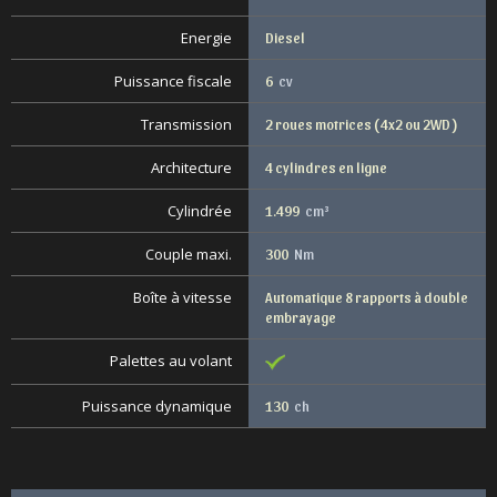
Energie
Diesel
Puissance fiscale
6
cv
Transmission
2 roues motrices ( 4x2 ou 2WD )
Architecture
4 cylindres en ligne
Cylindrée
1.499
cm³
Couple maxi.
300
Nm
Boîte à vitesse
Automatique 8 rapports à double
embrayage
Palettes au volant
Puissance dynamique
130
ch