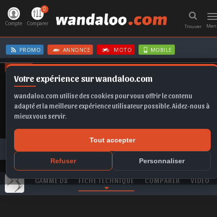
0
T
n
Compte
Comparer
Men
Trouver
PROMO
ANNONCE
MOTO
MOBILE
OFFRES
Votre expérience sur wandaloo.com
FORMENTOR
X1
CORSA
KAMIQ
KAMIQ
wandaloo.com utilise des cookies pour vous offrir le contenu
adapté et la meilleure expérience utilisateur possible. Aidez-nous à
mieux vous servir.
Tout accepter
Toutes les marques
DS
DS 4
DS DS 4 1.5 BlueHDi130 AT Performance line+ neuve au Maroc
Refuser
Personnaliser
GAMME DS
FICHE TECHNIQUE
COMPARER
VIDEO