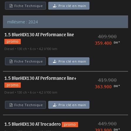
Fiche Technique
Prix clé en main
millésime : 2024
1.5 BlueHDi130 AT Performance line
409.900
promo
359.400
DH *
Diesel
130 ch
6 cv
4,2 l/100 km
Fiche Technique
Prix clé en main
1.5 BlueHDi130 AT Performance line+
419.900
promo
363.900
DH *
Diesel
130 ch
6 cv
4,2 l/100 km
Fiche Technique
Prix clé en main
449.900
1.5 BlueHDi130 AT Trocadero
promo
393.900
DH *