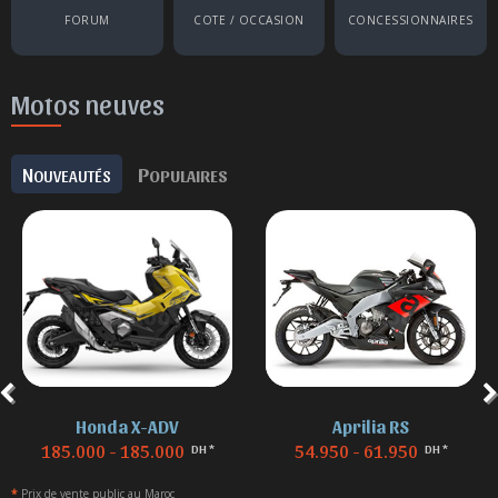
FORUM
COTE / OCCASION
CONCESSIONNAIRES
Motos neuves
N
P
OUVEAUTÉS
OPULAIRES
Honda X-ADV
Aprilia RS
185.000 - 185.000
54.950 - 61.950
DH *
DH *
*
Prix de vente public au Maroc