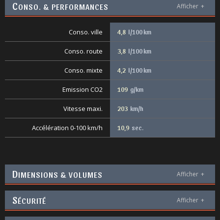
C
ONSO. & PERFORMANCES
Afficher
+
Conso. ville
4,8
l/100 km
Conso. route
3,8
l/100 km
Conso. mixte
4,2
l/100 km
Emission CO2
109
g/km
Vitesse maxi.
203
km/h
Accélération 0-100 km/h
10,9
sec.
D
IMENSIONS & VOLUMES
Afficher
+
S
ÉCURITÉ
Afficher
+