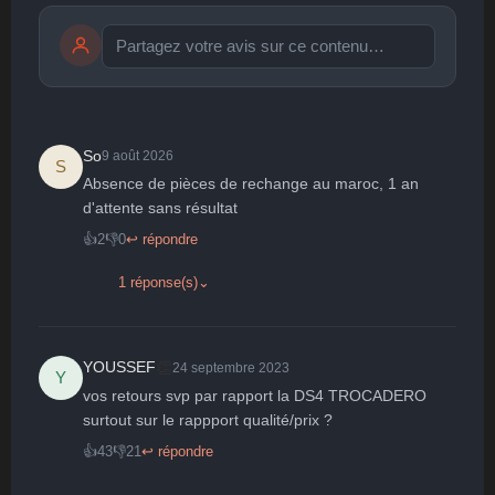
Publier
publication immédiate
So
9 août 2026
S
Absence de pièces de rechange au maroc, 1 an 
d'attente sans résultat
🤩
👏
😄
🙂
😐
Parfait
Bravo
Réjoui
Content
Indifférent
👍
2
👎
0
↩ répondre
😮
😞
😠
😨
Surpris
Déçu
Enervé
Effrayé
1 réponse(s)
⌄
👏
YOUSSEF
24 septembre 2023
Y
vos retours svp par rapport la DS4 TROCADERO 
surtout sur le rappport qualité/prix ?
👍
43
👎
21
↩ répondre