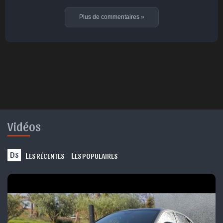
Plus de commentaires
»
Vidéos
D
L
L
S
ES RÉCENTES
ES POPULAIRES