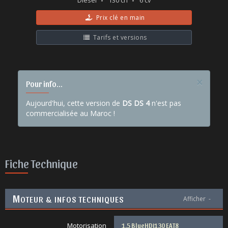
Diesel
130 ch
6 cv
Prix clé en main
Tarifs et versions
×
Pour info...
Aujourd'hui, cette version de
DS DS 4
n'est pas
commercialisée au Maroc !
Fiche Technique
M
OTEUR & INFOS TECHNIQUES
Afficher
-
Motorisation
1.5 BlueHDi130 EAT8