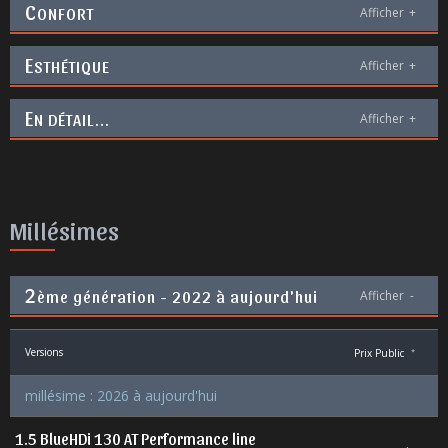
C
ONFORT
Afficher
+
E
STHÉTIQUE
Afficher
+
E
N DÉTAIL...
Afficher
+
Millésimes
2
ème génération - 2022 à aujourd'hui
Afficher
-
Versions
Prix Public
*
millésime : 2026 à aujourd'hui
1.5 BlueHDi 130 AT Performance line