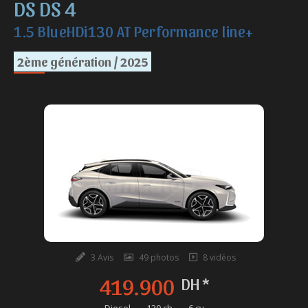
DS DS 4
1.5 BlueHDi130 AT Performance line+
2ème génération / 2025
3 Avis
49 photos
8 vidéos
419.900
DH *