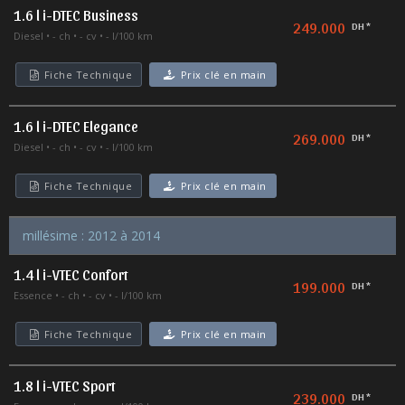
1.6 l i-DTEC Business
249.000
DH *
Diesel
- ch
- cv
- l/100 km
Fiche Technique
Prix clé en main
1.6 l i-DTEC Elegance
269.000
DH *
Diesel
- ch
- cv
- l/100 km
Fiche Technique
Prix clé en main
millésime : 2012 à 2014
1.4 l i-VTEC Confort
199.000
DH *
Essence
- ch
- cv
- l/100 km
Fiche Technique
Prix clé en main
1.8 l i-VTEC Sport
239.000
DH *