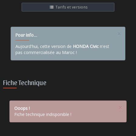
Tarifs et versions
×
Pour info...
Aujourd'hui, cette version de
HONDA Civic
n'est
pas commercialisée au Maroc !
Fiche Technique
×
Ooops !
Fiche technique indisponible !