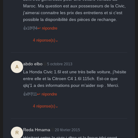
Maroc. Ma question est aux possesseurs de la Civic, 
j'aimerai connaitre les prix des entretiens et si c'est 
possible la disponibilité des pièces de rechange.
👍
18
👎
4
↩ répondre
4 réponse(s)
⌄
🤩
abdo elbo
5 octobre 2013
A
La Honda Civic 1.6l est une très belle voiture, j’hésite 
entre elle et la Citroen C4 1.6l 115ch. Est-ce que 
qlq'1 a des informations pour m'aider svp . Merci.
👍
8
👎
11
↩ répondre
4 réponse(s)
⌄
🤩
Reda Hmama
20 février 2015
R
Hésitant entre la civic i-dtec et la focus tdci sport 