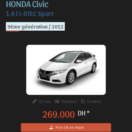
HONDA Civic
1.6 l i-DTEC Sport
9ème génération / 2012
22 Avis
0 photos
6 vidéos
269.000
DH *
Prix clé en main