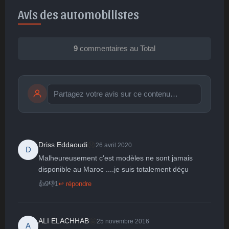
Avis des automobilistes
9
commentaires au Total
Publier
publication immédiate
😞
Driss Eddaoudi
26 avril 2020
D
Malheureusement c'est modèles ne sont jamais 
🤩
👏
😄
🙂
😐
disponible au Maroc ....je suis totalement déçu 
Parfait
Bravo
Réjoui
Content
Indifférent
👍
9
👎
1
↩ répondre
😮
😞
😠
😨
Surpris
Déçu
Enervé
Effrayé
🤩
ALI ELACHHAB
25 novembre 2016
A