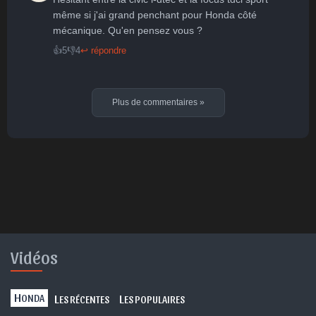
même si j'ai grand penchant pour Honda côté 
mécanique. Qu'en pensez vous ?
👍
5
👎
4
↩ répondre
Plus de commentaires
»
Vidéos
H
L
L
ONDA
ES RÉCENTES
ES POPULAIRES