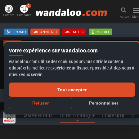
0
T
n
Compte
Comparer
Men
Trouver
PROMO
ANNONCE
MOTO
MOBILE
OFFRES
Votre expérience sur wandaloo.com
KAMIQ
TAIGO
GOLF
MOKKA
KAMIQ
wandaloo.com utilise des cookies pour vous offrir le contenu
adapté et la meilleure expérience utilisateur possible. Aidez-nous à
mieux vous servir.
Tout accepter
Toutes les marques
HONDA
Civic
HONDA Civic 1.6 l i-DTEC Sport neuve au Maroc
Refuser
Personnaliser
GAMME HONDA
FICHE TECHNIQUE
COMPARER
VID