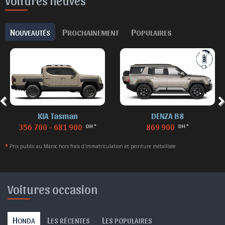
Voitures neuves
N
P
P
OUVEAUTÉS
ROCHAINEMENT
OPULAIRES
KIA Tasman
DENZA B8
356 700 - 681 900
869 900
DH *
DH *
*
Prix public au Maroc hors frais d'immatriculation et peinture métallisée
Voitures occasion
H
L
L
ONDA
ES RÉCENTES
ES POPULAIRES