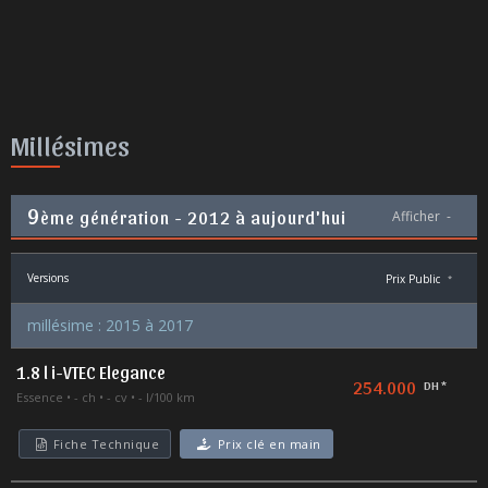
Millésimes
9
ème génération - 2012 à aujourd'hui
Afficher
-
Versions
Prix Public
*
millésime : 2015 à 2017
1.8 l i-VTEC Elegance
254.000
DH *
Essence
- ch
- cv
- l/100 km
Fiche Technique
Prix clé en main