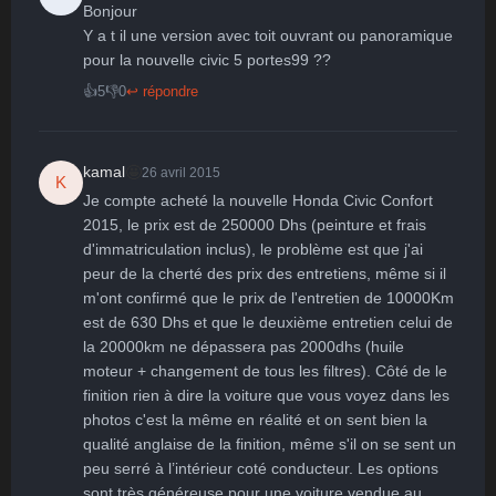
Bonjour

Y a t il une version avec toit ouvrant ou panoramique 
pour la nouvelle civic 5 portes99 ??
👍
5
👎
0
↩ répondre
🤩
kamal
26 avril 2015
K
Je compte acheté la nouvelle Honda Civic Confort 
2015, le prix est de 250000 Dhs (peinture et frais 
d'immatriculation inclus), le problème est que j'ai 
peur de la cherté des prix des entretiens, même si il 
m'ont confirmé que le prix de l'entretien de 10000Km 
est de 630 Dhs et que le deuxième entretien celui de 
la 20000km ne dépassera pas 2000dhs (huile 
moteur + changement de tous les filtres). Côté de le 
finition rien à dire la voiture que vous voyez dans les 
photos c'est la même en réalité et on sent bien la 
qualité anglaise de la finition, même s'il on se sent un 
peu serré à l’intérieur coté conducteur. Les options 
sont très généreuse pour une voiture vendue au 