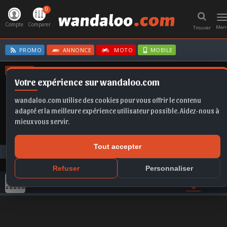
0
T
n
Compte
Comparer
Men
Trouver
PROMO
ANNONCE
MOTO
MOBILE
OFFRES
Votre expérience sur wandaloo.com
ASTRA
IBIZA
CORSA
CORSA BVA
EX2
wandaloo.com utilise des cookies pour vous offrir le contenu
adapté et la meilleure expérience utilisateur possible. Aidez-nous à
mieux vous servir.
Tout accepter
Tous les commentaires
ZEEKR
Refuser
Personnaliser
GAMME ZEEKR
ACTU
VIDEO
PHOTO
AVIS
COM