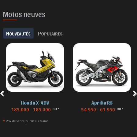
Motos neuves
N
P
OUVEAUTÉS
OPULAIRES
Honda X-ADV
Aprilia RS
185.000 - 185.000
54.950 - 61.950
DH *
DH *
*
Prix de vente public au Maroc