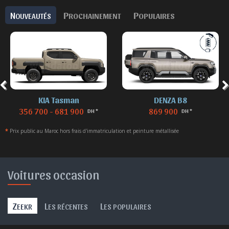
N
P
P
OUVEAUTÉS
ROCHAINEMENT
OPULAIRES
KIA Tasman
DENZA B8
356 700 - 681 900
869 900
DH *
DH *
*
Prix public au Maroc hors frais d'immatriculation et peinture métallisée
Voitures occasion
Z
L
L
EEKR
ES RÉCENTES
ES POPULAIRES