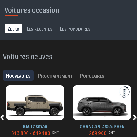
Voitures occasion
Z
L
L
EEKR
ES RÉCENTES
ES POPULAIRES
Voitures neuves
N
P
P
OUVEAUTÉS
ROCHAINEMENT
OPULAIRES
KIA Tasman
CHANGAN CS55 PHEV
313 800 - 649 100
269 900
DH *
DH *