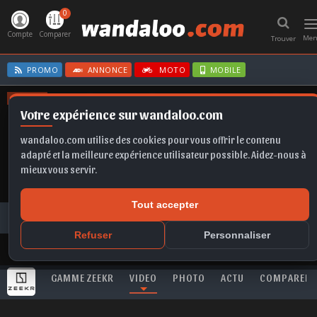
0
T
n
Compte
Comparer
Me
Trouver
PROMO
ANNONCE
MOTO
MOBILE
OFFRES
Votre expérience sur wandaloo.com
FABIA
Q5
ASTRA
FORMENTOR
CORSA BVA
wandaloo.com utilise des cookies pour vous offrir le contenu
adapté et la meilleure expérience utilisateur possible. Aidez-nous à
mieux vous servir.
Tout accepter
Toutes les vidéos
ZEEKR
001
ZEEKR 001 : le shooting break réinventé !
Refuser
Personnaliser
GAMME ZEEKR
VIDEO
PHOTO
ACTU
COMPARER