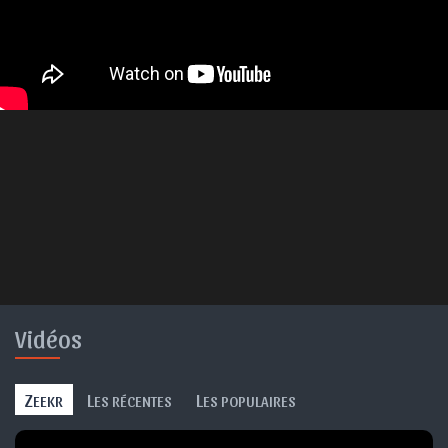
Vidéos
Z
L
L
EEKR
ES RÉCENTES
ES POPULAIRES