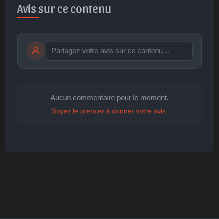
Avis sur ce contenu
Publier
publication immédiate
Aucun commentaire pour le moment.
Soyez le premier à donner votre avis.
🤩
👏
😄
🙂
😐
Parfait
Bravo
Réjoui
Content
Indifférent
😮
😞
😠
😨
Surpris
Déçu
Enervé
Effrayé