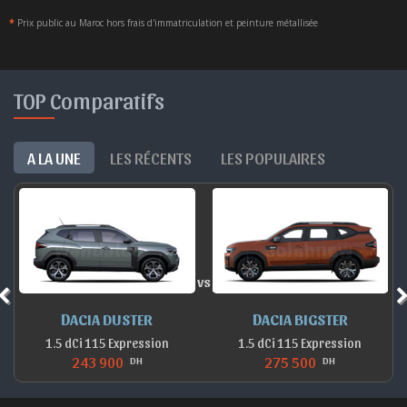
*
Prix public au Maroc hors frais d'immatriculation et peinture métallisée
TOP Comparatifs
A LA UNE
LES RÉCENTS
LES POPULAIRES
vs
MG MG3 +
RENAULT CLIO E-TECH
1.5 AT 195 Hybrid+ Ultimate
1.6 E-Tech 145 HEV Equilibre
242 000
253 000
DH
DH