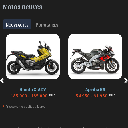
Motos neuves
N
P
OUVEAUTÉS
OPULAIRES
Honda X-ADV
Aprilia RS
185.000 - 185.000
54.950 - 61.950
DH *
DH *
*
Prix de vente public au Maroc