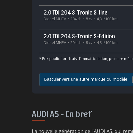
2.0 TDI 204 S-Tronic S-line
Diesel MHEV
204 ch
8 cv
4,3 l/100 km
2.0 TDI 204 S-Tronic S-Edition
Diesel MHEV
204 ch
8 cv
4,3 l/100 km
*
Prix public hors frais d'immatriculation, peinture méta
Basculer vers une autre marque ou modèle
AUDI A5 -
En bref
La nouvelle génération de l'AUDI A5, qui rempl