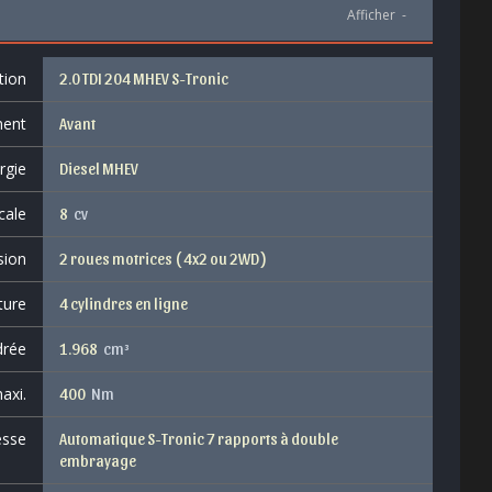
Afficher
-
tion
2.0 TDI 204 MHEV S-Tronic
ent
Avant
rgie
Diesel MHEV
cale
8
cv
sion
2 roues motrices ( 4x2 ou 2WD )
ture
4 cylindres en ligne
drée
1.968
cm³
axi.
400
Nm
esse
Automatique S-Tronic 7 rapports à double
embrayage