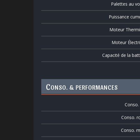
Palettes au vo
Puissance cum
Moteur Therm
Moteur Électr
Capacité de la batt
C
ONSO. & PERFORMANCES
Conso. v
Conso. r
Conso. m