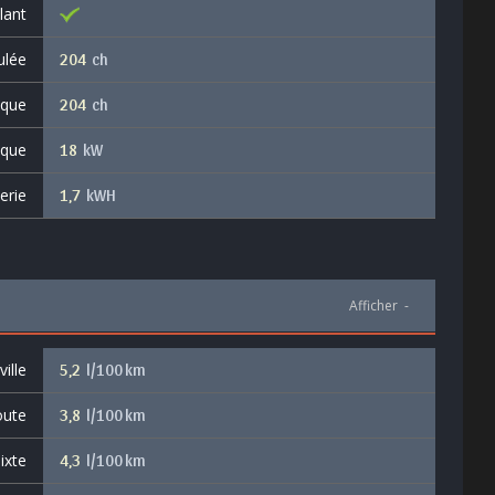
lant
ulée
204
ch
ique
204
ch
ique
18
kW
erie
1,7
kWH
Afficher
-
ille
5,2
l/100 km
oute
3,8
l/100 km
ixte
4,3
l/100 km