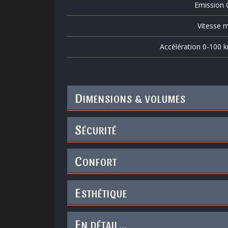
Emission
Vitesse m
Accélération 0-100 
D
IMENSIONS & VOLUMES
S
ÉCURITÉ
C
ONFORT
E
STHÉTIQUE
E
N DÉTAIL...