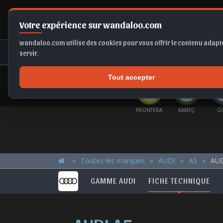
Votre expérience sur wandaloo.com
wandaloo.com utilise des cookies pour vous offrir le contenu adapté
NEUF
OCCASION
COMPARAT
servir.
Tout accepter
OFFRES DU MOMENT
ERA EV
SELTOS
TIGUAN
CORSA BVA
FRONTERA
KAMIQ
G
Toutes les marques
AUDI
A5
AUD
GAMME AUDI
FICHE TECHNIQUE