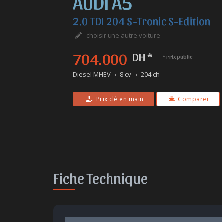
AUDI A5
2.0 TDI 204 S-Tronic S-Edition
choisir une autre voiture
704.000
DH *
* Prix public
Diesel MHEV
8 cv
204 ch
Prix clé en main
Comparer
Fiche Technique