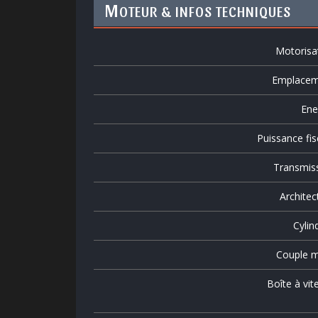
M
OTEUR & INFOS TECHNIQUES
Motorisa
Emplacem
Ene
Puissance fis
Transmis
Architec
Cylin
Couple m
Boîte à vit