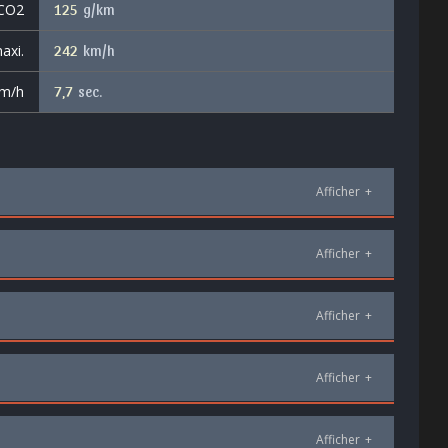
 CO2
125
g/km
axi.
242
km/h
km/h
7,7
sec.
Afficher
+
Afficher
+
Afficher
+
Afficher
+
Afficher
+