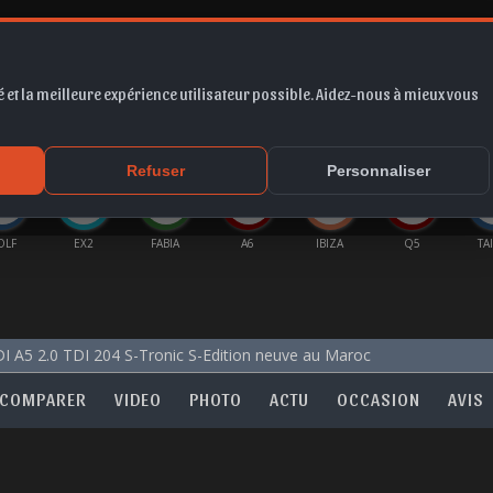
 et la meilleure expérience utilisateur possible. Aidez-nous à mieux vous
*
EUR
PROMO
COTE
FORUM
VIDÉO
ACTU
MA
Refuser
Personnaliser
OLF
EX2
FABIA
A6
IBIZA
Q5
TA
I A5 2.0 TDI 204 S-Tronic S-Edition neuve au Maroc
COMPARER
VIDEO
PHOTO
ACTU
OCCASION
AVIS