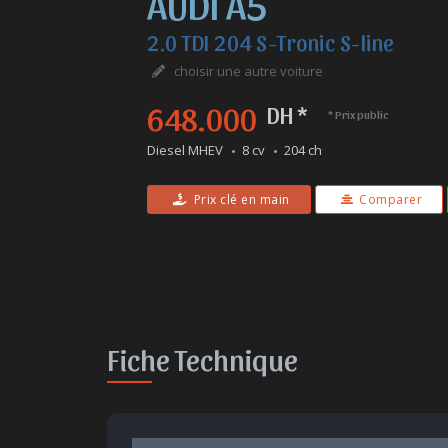
AUDI A5
2.0 TDI 204 S-Tronic S-line
choisir une autre voiture
648.000
DH *
* Prix public
Diesel MHEV
8 cv
204 ch
Prix clé en main
Comparer
Fiche Technique