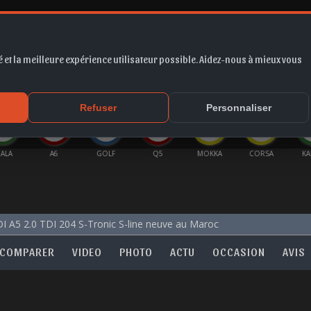
 et la meilleure expérience utilisateur possible. Aidez-nous à mieux vous
*
EUR
PROMO
COTE
FORUM
VIDÉO
ACTU
MA
Refuser
Personnaliser
ALA
A6
GOLF
Q5
MOKKA
CORSA
KA
I A5 2.0 TDI 204 S-Tronic S-line neuve au Maroc
COMPARER
VIDEO
PHOTO
ACTU
OCCASION
AVIS