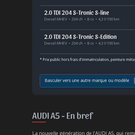
2.0 TDI 204 S-Tronic S-line
Diesel MHEV
204 ch
8 cv
4,3 l/100 km
2.0 TDI 204 S-Tronic S-Edition
Diesel MHEV
204 ch
8 cv
4,3 l/100 km
*
Prix public hors frais d'immatriculation, peinture méta
Basculer vers une autre marque ou modèle
AUDI A5 -
En bref
La nouvelle génération de l'AUDI A5, qui rempl