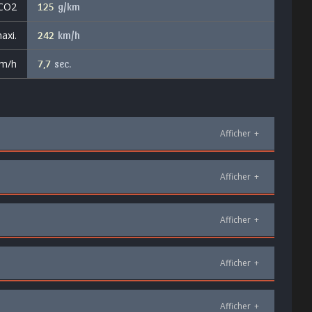
 CO2
125
g/km
axi.
242
km/h
km/h
7,7
sec.
Afficher
+
Afficher
+
Afficher
+
Afficher
+
Afficher
+