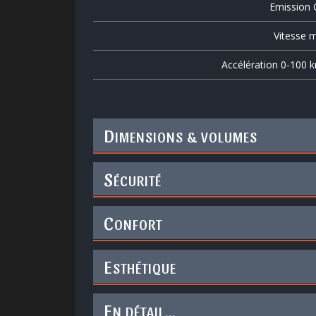
Emission
Vitesse m
Accélération 0-100 
D
IMENSIONS & VOLUMES
S
ÉCURITÉ
C
ONFORT
E
STHÉTIQUE
E
N DÉTAIL...