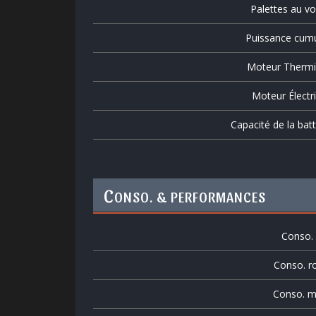
Palettes au vo
Puissance cum
Moteur Therm
Moteur Électr
Capacité de la batt
C
ONSO. & PERFORMANCES
Conso. v
Conso. r
Conso. m