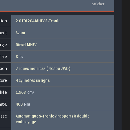
Afficher
-
tion
2.0 TDI 204 MHEV S-Tronic
ent
Avant
rgie
Diesel MHEV
cale
8
cv
sion
2 roues motrices ( 4x2 ou 2WD )
ture
4 cylindres en ligne
drée
1.968
cm³
axi.
400
Nm
esse
Automatique S-Tronic 7 rapports à double
embrayage