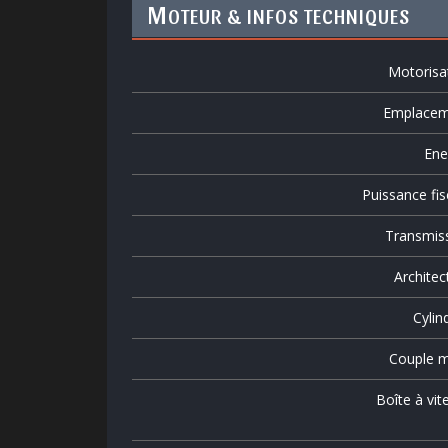
M
OTEUR & INFOS TECHNIQUES
Motorisa
Emplacem
Ene
Puissance fis
Transmis
Architec
Cylin
Couple m
Boîte à vit