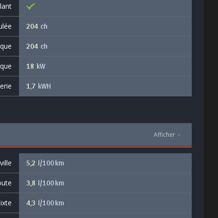
lant
ulée
204
ch
ique
204
ch
ique
18
kW
erie
1,7
kWH
Afficher
-
ille
5,2
l/100 km
oute
3,8
l/100 km
ixte
4,3
l/100 km