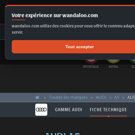
Votre expérience sur wandaloo.com
wandaloo.com utilise des cookies pour vous offrir le contenu adapté
NEUF
OCCASION
COMPARAT
servir.
Tout accepter
OFFRES DU MOMENT
A BVA
FABIA
B10
KAMIQ
SPORTAGE
ASTRA
SC
Toutes les marques
AUDI
A5
AUD
GAMME AUDI
FICHE TECHNIQUE