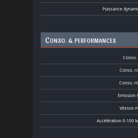
Puissance dynam
C
ONSO. & PERFORMANCES
Conso. v
Conso. r
Conso. m
Emission
Vitesse m
Accélération 0-100 