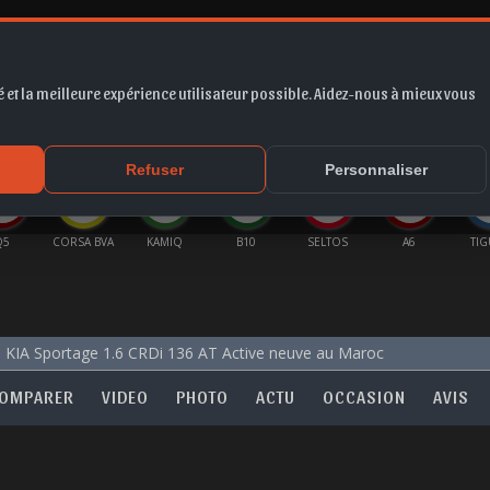
 et la meilleure expérience utilisateur possible. Aidez-nous à mieux vous
*
EUR
PROMO
COTE
FORUM
VIDÉO
ACTU
MA
Refuser
Personnaliser
Q5
CORSA BVA
KAMIQ
B10
SELTOS
A6
TI
KIA Sportage 1.6 CRDi 136 AT Active neuve au Maroc
OMPARER
VIDEO
PHOTO
ACTU
OCCASION
AVIS