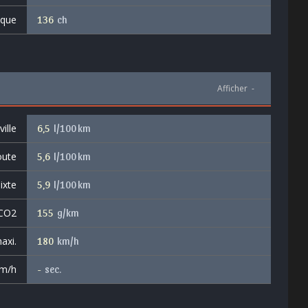
ique
136
ch
Afficher
-
ille
6,5
l/100 km
oute
5,6
l/100 km
ixte
5,9
l/100 km
 CO2
155
g/km
axi.
180
km/h
km/h
-
sec.