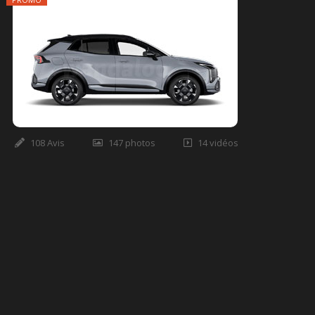
108 Avis
147 photos
14 vidéos