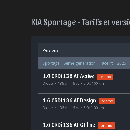
KIA Sportage -
Tarifs et vers
Versions
Sportage - 5ème génération - Facelift - 2025
1.6 CRDi 136 AT Active
promo
Diesel
136 ch
6 cv
5,9 l/100 km
1.6 CRDi 136 AT Design
promo
Diesel
136 ch
6 cv
5,9 l/100 km
1.6 CRDi 136 AT GT line
promo