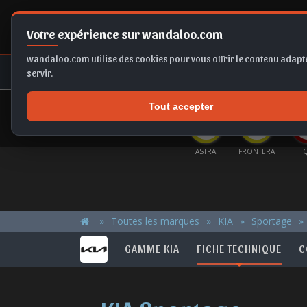
Votre expérience sur wandaloo.com
wandaloo.com utilise des cookies pour vous offrir le contenu adapté
NEUF
OCCASION
COMPARAT
servir.
Tout accepter
OFFRES DU MOMENT
E-TECH
TAIGO
EX2
IBIZA
ASTRA
FRONTERA
Toutes les marques
KIA
Sportage
GAMME KIA
FICHE TECHNIQUE
C