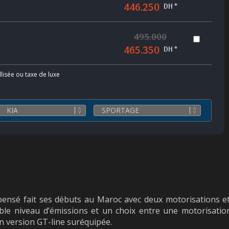
446.250
DH *
495.000
465.350
DH *
llisée ou taxe de luxe
sé fait ses débuts au Maroc avec deux motorisations et tr
e niveau d’émissions et un choix entre une motorisation 
n version GT-line suréquipée.