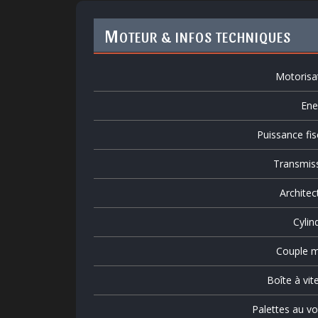
M
OTEUR & INFOS TECHNIQUES
Motorisa
Ene
Puissance fis
Transmis
Architec
Cylin
Couple m
Boîte à vit
Palettes au vo