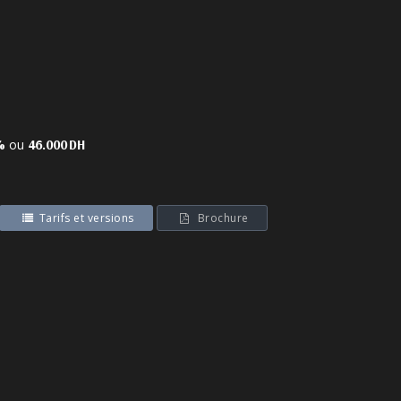
ou
%
46.000 DH
Tarifs et versions
Brochure