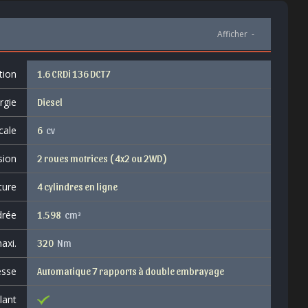
Afficher
-
tion
1.6 CRDi 136 DCT7
rgie
Diesel
cale
6
cv
sion
2 roues motrices ( 4x2 ou 2WD )
ture
4 cylindres en ligne
drée
1.598
cm³
axi.
320
Nm
esse
Automatique 7 rapports à double embrayage
lant