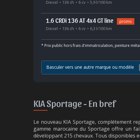
Diesel
136 ch
6 cv
5,9 l/100 km
1.6 CRDi 136 AT 4x4 GT line
promo
Diesel
136 ch
6 cv
6,3 l/100 km
*
Prix public hors frais d'immatriculation, peinture méta
Basculer vers une autre marque ou modèle
KIA Sportage -
En bref
Le nouveau KIA Sportage, complétement repen
gamme marocaine du Sportage offre un faibl
développant 215 chevaux. Tous disponibles e