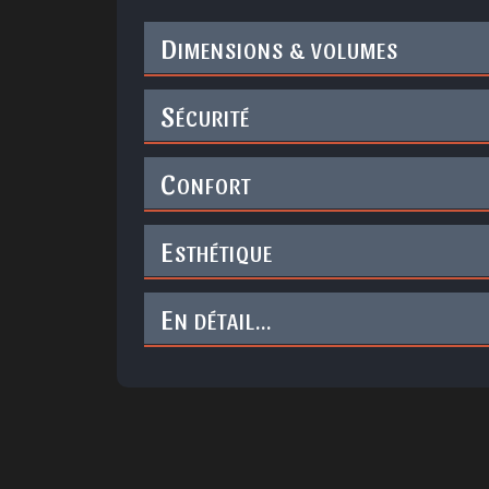
D
IMENSIONS & VOLUMES
S
ÉCURITÉ
C
ONFORT
E
STHÉTIQUE
E
N DÉTAIL...