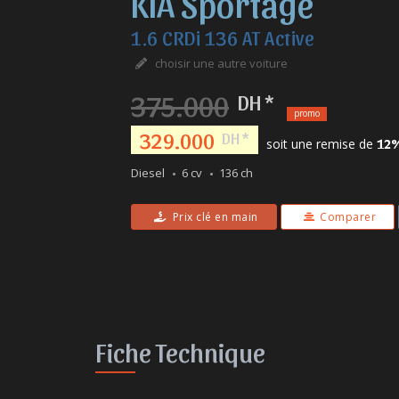
KIA Sportage
1.6 CRDi 136 AT Active
choisir une autre voiture
375.000
DH *
promo
329.000
DH *
soit une remise de
12
Diesel
6 cv
136 ch
Prix clé en main
Comparer
Fiche Technique