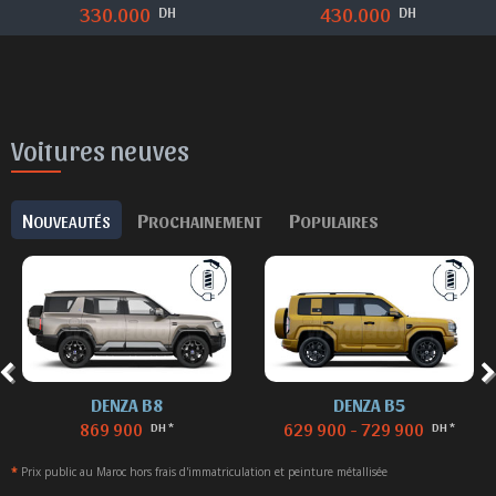
DH
DH
330.000
430.000
Voitures neuves
N
P
P
OUVEAUTÉS
ROCHAINEMENT
OPULAIRES
DENZA B8
DENZA B5
869 900
629 900 - 729 900
DH *
DH *
*
Prix public au Maroc hors frais d'immatriculation et peinture métallisée