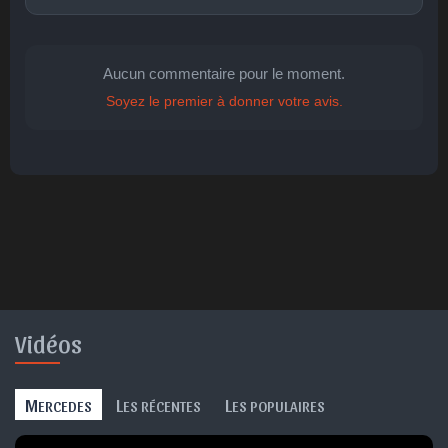
Aucun commentaire pour le moment.
Soyez le premier à donner votre avis.
🤩
👏
😄
🙂
😐
Parfait
Bravo
Réjoui
Content
Indifférent
😮
😞
😠
😨
Surpris
Déçu
Enervé
Effrayé
Vidéos
M
L
L
ERCEDES
ES RÉCENTES
ES POPULAIRES