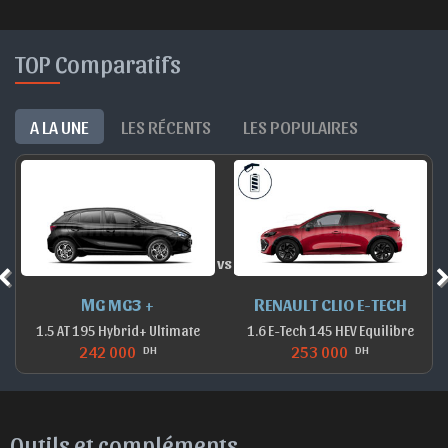
TOP Comparatifs
A LA UNE
LES RÉCENTS
LES POPULAIRES
vs
CLIO E-TECH
DACIA DUSTER
DACIA BI
5 HEV Equilibre
1.5 dCi 115 Expression
1.5 dCi 115 E
000
243 900
275 50
DH
DH
Outils et compléments