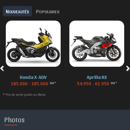
N
P
OUVEAUTÉS
OPULAIRES
Honda X-ADV
Aprilia RS
185.000 - 185.000
54.950 - 61.950
DH *
DH *
*
Prix de vente public au Maroc
Photos