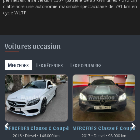
permettant à sa version 250+ (batterie de 85 kWh utiles / 272 ch)
d'atteindre une autonomie maximale spectaculaire de 791 km en
cycle WLTP.
Voitures occasion
M
L
L
ERCEDES
ES RÉCENTES
ES POPULAIRES
MERCEDES Classe C Coupé
MERCEDES Classe E Coupé
2016 • Diesel • 146.000 km
2017 • Diesel • 98.000 km