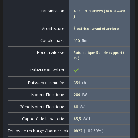
Transmission
4 roues motrices ( 4x4 ou 4WD
)
Architecture
Électrique avant et arrière
Couple maxi.
515
Nm
Boîte à vitesse
Automatique Double rapport (
EV )
Palettes au volant
Puissance cumulée
354
ch
Moteur Électrique
200
kW
2ème Moteur Électrique
80
kW
Capacité de la batterie
85,5
kWH
Temps de recharge / borne rapide
0h22
( 10 à 80% )