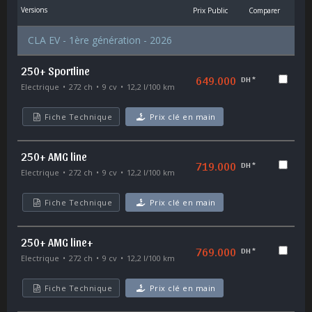
Versions
Prix Public
Comparer
CLA EV - 1ère génération - 2026
250+ Sportline
649.000
DH *
Electrique
272 ch
9 cv
12,2 l/100 km
Fiche Technique
Prix clé en main
250+ AMG line
719.000
DH *
Electrique
272 ch
9 cv
12,2 l/100 km
Fiche Technique
Prix clé en main
250+ AMG line+
769.000
DH *
Electrique
272 ch
9 cv
12,2 l/100 km
Fiche Technique
Prix clé en main