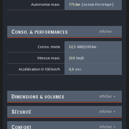
Autonomie maxi.
771 km
( en tout électrique )
C
ONSO. & PERFORMANCES
Afficher
-
Conso. mixte
12,5
kWh/100 km
Vitesse maxi.
210
km/h
Accélération 0-100 km/h
4,9
sec.
D
IMENSIONS & VOLUMES
Afficher
+
S
ÉCURITÉ
Afficher
+
C
ONFORT
Afficher
+