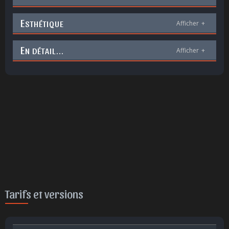
E
STHÉTIQUE
Afficher
+
E
N DÉTAIL...
Afficher
+
Tarifs et versions