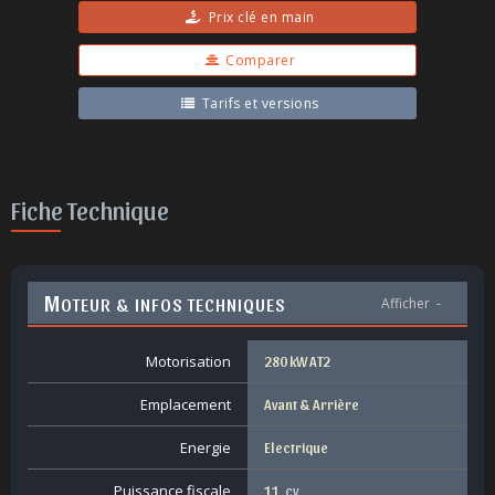
Prix clé en main
Comparer
Tarifs et versions
Fiche Technique
M
OTEUR & INFOS TECHNIQUES
Afficher
-
Motorisation
280 kW AT2
Emplacement
Avant & Arrière
Energie
Electrique
Puissance fiscale
11
cv