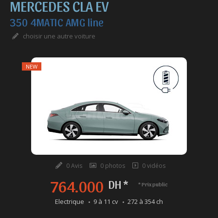
MERCEDES CLA EV
350 4MATIC AMG line
choisir une autre voiture
NEW
0 Avis
0 photos
0 vidéos
764.000
DH *
* Prix public
Electrique
9 à 11 cv
272 à 354 ch