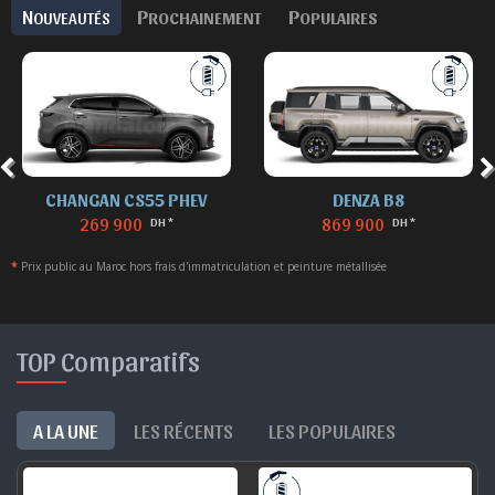
N
P
P
OUVEAUTÉS
ROCHAINEMENT
OPULAIRES
CHANGAN CS55 PHEV
DENZA B8
269 900
869 900
DH *
DH *
*
Prix public au Maroc hors frais d'immatriculation et peinture métallisée
TOP Comparatifs
A LA UNE
LES RÉCENTS
LES POPULAIRES