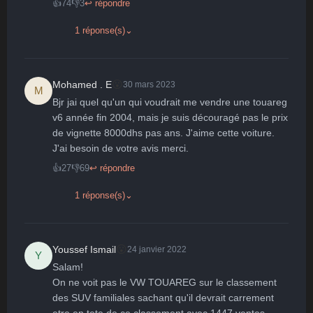
👍
74
👎
3
↩ répondre
1 réponse(s)
⌄
😮
Mohamed . E
30 mars 2023
M
Bjr jai quel qu'un qui voudrait me vendre une touareg 
v6 année fin 2004, mais je suis découragé pas le prix 
de vignette 8000dhs pas ans. J'aime cette voiture. 
J'ai besoin de votre avis merci.
👍
27
👎
69
↩ répondre
1 réponse(s)
⌄
😮
Youssef Ismail
24 janvier 2022
Y
Salam!

On ne voit pas le VW TOUAREG sur le classement 
des SUV familiales sachant qu'il devrait carrement 