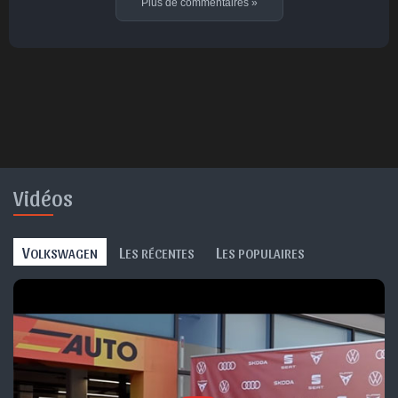
Plus de commentaires
»
Vidéos
V
L
L
OLKSWAGEN
ES RÉCENTES
ES POPULAIRES