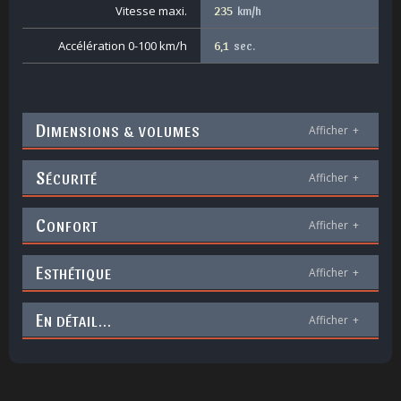
Vitesse maxi.
235
km/h
Accélération 0-100 km/h
6,1
sec.
D
IMENSIONS & VOLUMES
Afficher
+
S
ÉCURITÉ
Afficher
+
C
ONFORT
Afficher
+
E
STHÉTIQUE
Afficher
+
E
N DÉTAIL...
Afficher
+