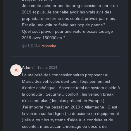
🤩
👏
😄
🙂
😐
Je compte acheter une touareg occasion à partir de 
2019 et plus. Je souhaite avoir les vrais avis des 
Parfait
Bravo
Réjoui
Content
Indifférent
😮
😞
😠
😨
propriétaire en terme des couts à prévoir par mois. 
Surpris
Déçu
Enervé
Effrayé
Est elle une voiture fiable pas bcp de panne? 

Quel coût prévoir pour une voiture occas touarge 
2019 avec 150000km ?
👍
11
👎
13
↩ répondre
😮
Adam
19 mai 2024
A
La majorité des concessionnaires proposent au 
Maroc des vehicules dont tout  l’équipement est 
d’ordre esthétique . Absence total de system d’aide à 
la conduite . Sécurité ., confort , les version break 
n’existent plus ( les plus présent en Europe ). 

J’ai importé ma passât en 2019 d’Allemagne . C est 
la version confort ligne ( la deuxième en équipement 
) elle a tout les systems d’aide à la conduite et de 
sécurité , mais aucun chromage ou décors de 