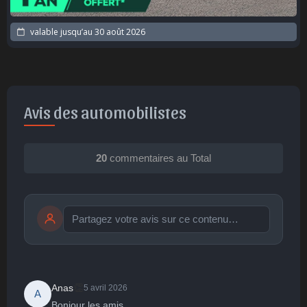
valable jusqu’au
30 août 2026
Avis des automobilistes
20
commentaires au Total
Publier
publication immédiate
👏
Anas
5 avril 2026
A
Bonjour les amis
