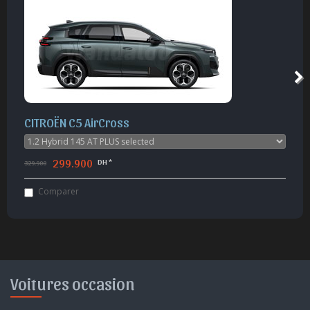
KIA Sorento
379.900
DH *
465.000
Comparer
Voitures occasion