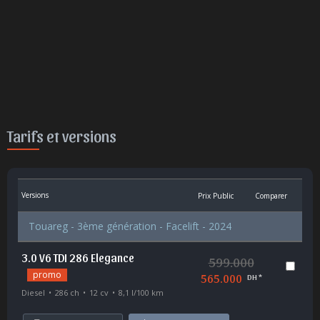
Tarifs et versions
Versions
Prix Public
Comparer
Touareg - 3ème génération - Facelift - 2024
3.0 V6 TDI 286 Elegance
599.000
promo
565.000
DH *
Diesel
286 ch
12 cv
8,1 l/100 km