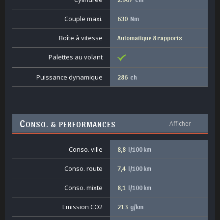
Couple maxi.
630
Nm
Boîte à vitesse
Automatique 8 rapports
Palettes au volant
Puissance dynamique
286
ch
C
ONSO. & PERFORMANCES
Afficher
-
Conso. ville
8,8
l/100 km
Conso. route
7,4
l/100 km
Conso. mixte
8,1
l/100 km
Emission CO2
213
g/km