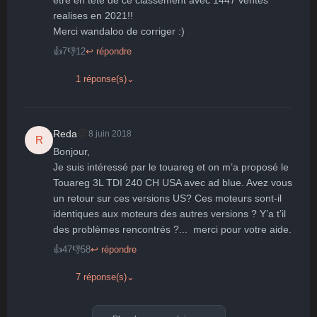
etre en tete de ce classement avec 1447 ventes  
realises en 2021!!

Merci wandaloo de corriger :)
👍
7
👎
12
↩ répondre
1 réponse(s)
⌄
😨
Reda
8 juin 2018
R
Bonjour,

Je suis intéressé par le touareg et on m’a proposé le 
Touareg 3L TDI 240 CH USA avec ad blue. Avez vous 
un retour sur ces versions US? Ces moteurs sont-il 
identiques aux moteurs des autres versions ? Y’a t’il 
des problèmes rencontrés ?...  merci pour votre aide.
👍
47
👎
58
↩ répondre
7 réponse(s)
⌄