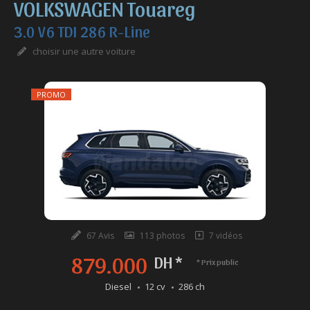
VOLKSWAGEN Touareg
3.0 V6 TDI 286 R-Line
choisir une autre voiture
PROMO
67 Avis
113 photos
7 vidéos
879.000
DH *
* Prix public
Diesel
12 cv
286 ch