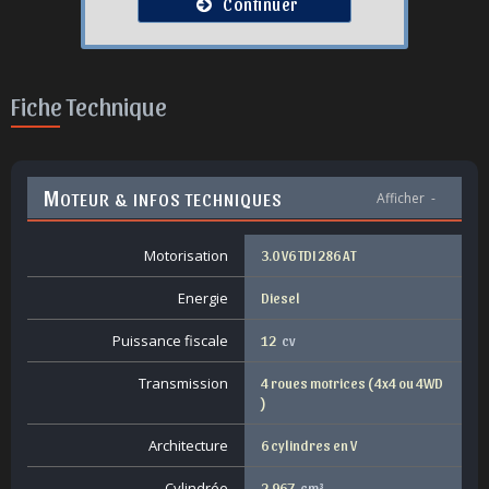
Continuer
Fiche Technique
M
OTEUR & INFOS TECHNIQUES
Afficher
-
Motorisation
3.0 V6 TDI 286 AT
Energie
Diesel
Puissance fiscale
12
cv
Transmission
4 roues motrices ( 4x4 ou 4WD
)
Architecture
6 cylindres en V
Cylindrée
2.967
cm³