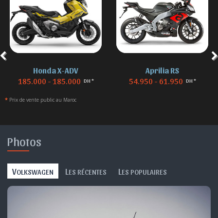
Aprilia RS
BMW F 850
54.950 - 61.950
155.000 - 155.000
DH *
DH *
*
Prix de vente public au Maroc
Photos
V
L
L
OLKSWAGEN
ES RÉCENTES
ES POPULAIRES