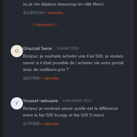
😮
😞
😠
😨
ou je me déplace beaucoup en ville.Merci 
Surpris
Déçu
Enervé
Effrayé
👍
130
👎
116
↩ répondre
2 réponse(s)
⌄
👏
Ghazzali Samir
9 juillet 2018
G
Bonjour, je souhaite acheter une Fiat 500, je voulais 
savoir si il était possible de l acheter via votre portail 
avec de meilleurs prix ?
👍
61
👎
48
↩ répondre
🤩
Youssef radouane
4 décembre 2017
Y
Bonjour je voudrais savoir quelle est la différence 
entre la fiat 500 lounge et fiat 500 S merci.
👍
70
👎
48
↩ répondre