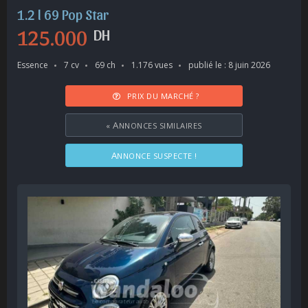
1.2 l 69 Pop Star
125.000
DH
Essence
7 cv
69 ch
1.176 vues
publié le : 8 juin 2026
PRIX DU MARCHÉ ?
«
ANNONCES SIMILAIRES
ANNONCE SUSPECTE !