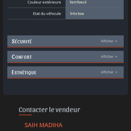
Couleur extérieure
Vert foncé
Etat du véhicule
Très bon
S
ÉCURITÉ
Afficher
+
C
ONFORT
Afficher
+
E
STHÉTIQUE
Afficher
+
Contacter le vendeur
SAIH MADIHA