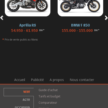
Aprilia RS
BMW F 850
54.950 - 61.950
155.000 - 155.000
DH *
DH *
*
Prix de vente public au Maroc
Accueil
Publicité
A propos
Nous contacter
Guide d'achat
NEUF
Tarifs et budget
ACTU
Comparateur
OCCASION