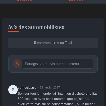
Avis des automobilistes
5
commentaires au Total
Publier
publication immédiate
🤩
puntoclassic
22 janvier 2017
P
Bonjour tout le monde j'ai l'intention d'acheté une fiat 
🤩
👏
😄
🙂
😐
500 essence avec boite automatique et j'aimerai 
avoir votre avis sur sa consommation. j'ai un métier 
Parfait
Bravo
Réjoui
Content
Indifférent