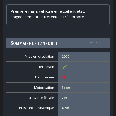
Première main, véhicule en excellent état,
soigneusement entretenu et très propre.
S
OMMAIRE DE L’ANNONCE
Afficher
-
Mise en circulation
2020
1ère main
Dédouanée
Motorisation
Essence
Puissance fiscale
7 cv
Puissance dynamique
69 ch