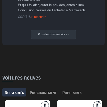
Et qu'il fallait ajouter le prix des jantes allum.

👍
30
👎
18
↩ répondre
Plus de commentaires
»
Voitures neuves
N
P
P
OUVEAUTÉS
ROCHAINEMENT
OPULAIRES