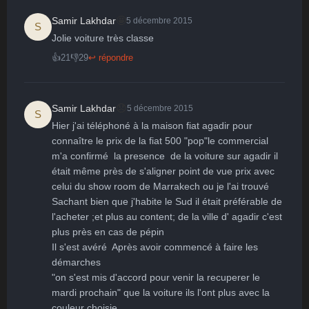
🤩
Samir Lakhdar
5 décembre 2015
S
Jolie voiture très classe
👍
21
👎
29
↩ répondre
😞
Samir Lakhdar
5 décembre 2015
S
Hier j'ai téléphoné à la maison fiat agadir pour 
connaître le prix de la fiat 500 "pop"le commercial 
m'a confirmé  la presence  de la voiture sur agadir il 
était même près de s'aligner point de vue prix avec 
celui du show room de Marrakech ou je l'ai trouvé 

Sachant bien que j'habite le Sud il était préférable de 
l'acheter ;et plus au content; de la ville d' agadir c'est 
plus près en cas de pépin 

Il s'est avéré  Après avoir commencé à faire les 
démarches

"on s'est mis d'accord pour venir la recuperer le 
mardi prochain" que la voiture ils l'ont plus avec la 
couleur choisie 
