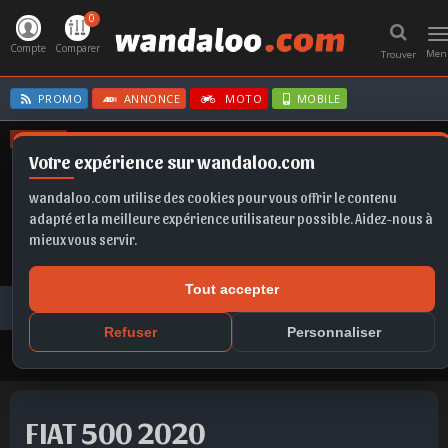
0
T
n
Compte
Comparer
Men
Trouver
PROMO
ANNONCE
MOTO
MOBILE
OFFRES
Votre expérience sur wandaloo.com
FABIA
TAIGO
KAMIQ
Q5
X1
wandaloo.com utilise des cookies pour vous offrir le contenu
adapté et la meilleure expérience utilisateur possible. Aidez-nous à
mieux vous servir.
Tout accepter
Voiture Occasion Maroc
Toutes les annonces
FIAT
500
FIAT 500 2020 Essence Occasion Casablanca Maroc
Refuser
Personnaliser
FIAT 500 2020