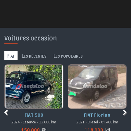
Voitures occasion
F
L
L
IAT
ES RÉCENTES
ES POPULAIRES
FIAT 500
FIAT Fiorino
2024 • Essence • 23.000 km
2021 • Diesel • 81.400 km
DH
DH
150.000
118.000