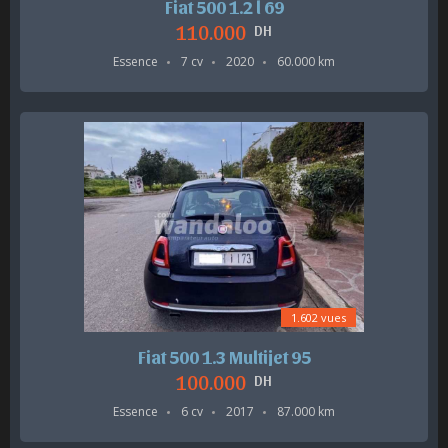
Fiat 500 1.2 l 69
110.000
DH
Essence
7 cv
2020
60.000 km
1.602 vues
Fiat 500 1.3 Multijet 95
100.000
DH
Essence
6 cv
2017
87.000 km