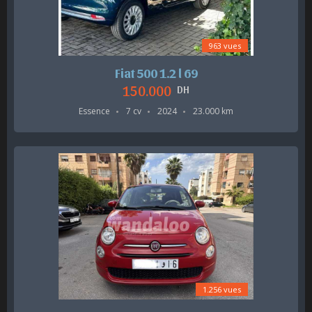
963 vues
Fiat 500 1.2 l 69
150.000
DH
Essence
7 cv
2024
23.000 km
1.256 vues