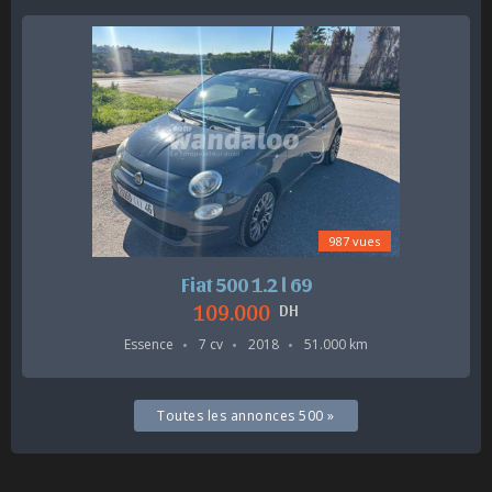
987 vues
Fiat 500 1.2 l 69
109.000
DH
Essence
7 cv
2018
51.000 km
Toutes les annonces 500 »