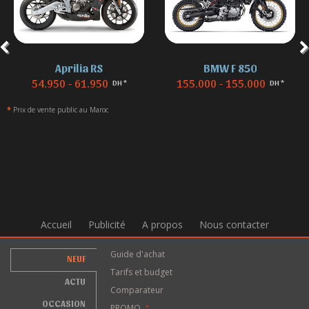
Aprilia RS
BMW F 850
54.950 - 61.950
155.000 - 155.000
DH *
DH *
*
Prix de vente public au Maroc
Accueil
Publicité
A propos
Nous contacter
Guide d'achat
NEUF
Tarifs et budget
ACTU
Comparateur
OCCASION
PROMO
*