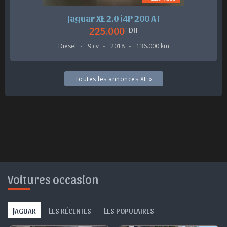
Jaguar XE 2.0 i4P 200 AT
225.000
DH
Diesel
9 cv
2018
136.000 km
Toutes les annonces XE »
Voitures occasion
J
L
L
AGUAR
ES RÉCENTES
ES POPULAIRES