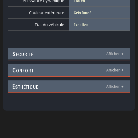
Puissance dynamique
180 ch
Couleur extérieure
Gris foncé
Etat du véhicule
Excellent
S
ÉCURITÉ
Afficher
+
C
ONFORT
Afficher
+
E
STHÉTIQUE
Afficher
+