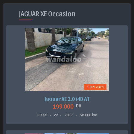
JAGUAR XE Occasion
1.189 vues
Jaguar XE 2.0 i4D AT
199.000
DH
Diesel
cv
2017
58.000 km