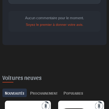
Aucun commentaire pour le moment.
Soyez le premier à donner votre avis.
🤩
👏
😄
🙂
😐
Parfait
Bravo
Réjoui
Content
Indifférent
😮
😞
😠
😨
Surpris
Déçu
Enervé
Effrayé
Voitures neuves
N
P
P
OUVEAUTÉS
ROCHAINEMENT
OPULAIRES