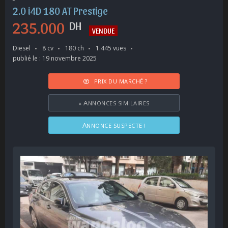
2.0 i4D 180 AT Prestige
235.000
DH
VENDUE
Diesel
8 cv
180 ch
1.445 vues
publié le : 19 novembre 2025
PRIX DU MARCHÉ ?
«
ANNONCES SIMILAIRES
ANNONCE SUSPECTE !