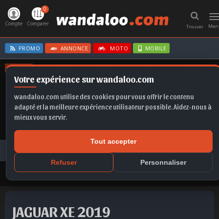
0
T
n
Compte
Comparer
Men
Trouver
PROMO
ANNONCE
MOTO
MOBILE
OFFRES
Votre expérience sur wandaloo.com
CORSA
MOKKA
KAMIQ
GOLF
TAIGO
wandaloo.com utilise des cookies pour vous offrir le contenu
adapté et la meilleure expérience utilisateur possible. Aidez-nous à
mieux vous servir.
Tout accepter
Voiture Occasion Maroc
Toutes les annonces
JAGUAR
XE
JAGUAR XE 2019 Diesel Occasion Casablanca Maroc
Refuser
Personnaliser
JAGUAR XE 2019