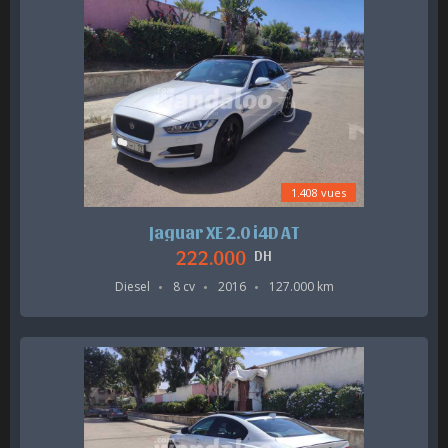
1.408 vues
Jaguar XE 2.0 i4D AT
222.000
DH
Diesel
8 cv
2016
127.000 km