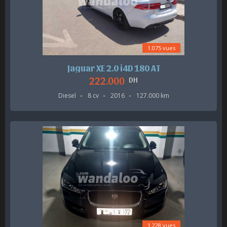
1.075 vues
Jaguar XE 2.0 i4D 180 AT
222.000
DH
Diesel
8 cv
2016
127.000 km
1.228 vues