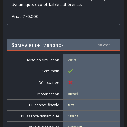
dynamique, eco et faible adhérence.
Prix : 270.000
S
OMMAIRE DE L’ANNONCE
Afficher
-
Mise en circulation
2019
1ère main
Dédouanée
Motorisation
Diesel
Puissance fiscale
8 cv
Puissance dynamique
180 ch
Bordeau