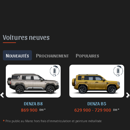
Voitures neuves
N
P
P
OUVEAUTÉS
ROCHAINEMENT
OPULAIRES
DENZA B8
DENZA B5
869 900
629 900 - 729 900
DH *
DH *
*
Prix public au Maroc hors frais d'immatriculation et peinture métallisée