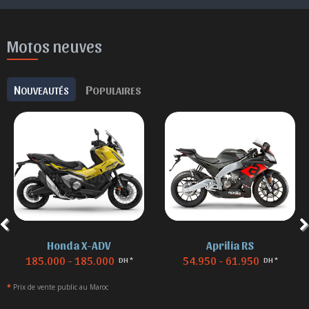
Motos neuves
N
P
OUVEAUTÉS
OPULAIRES
Aprilia RS
BMW F 850
54.950 - 61.950
155.000 - 155.000
DH *
DH *
*
Prix de vente public au Maroc