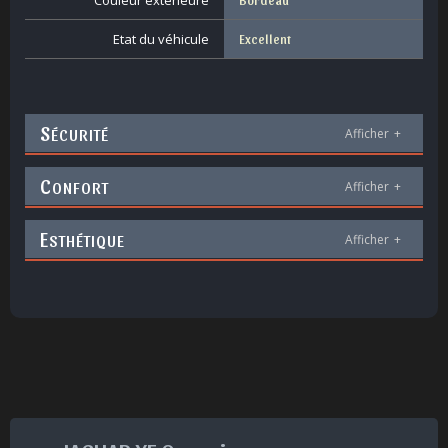
Couleur extérieure
Etat du véhicule
Excellent
S
ÉCURITÉ
Afficher
+
C
ONFORT
Afficher
+
E
STHÉTIQUE
Afficher
+