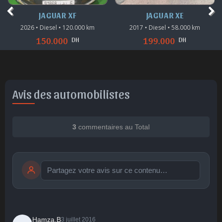
JAGUAR XE
JAGUAR XE
2017 • Diesel • 58.000 km
2019 • Diesel • 139.500 km
DH
DH
199.000
235.000
Avis des automobilistes
3
commentaires au Total
Publier
publication immédiate
Hamza.B
3 juillet 2016