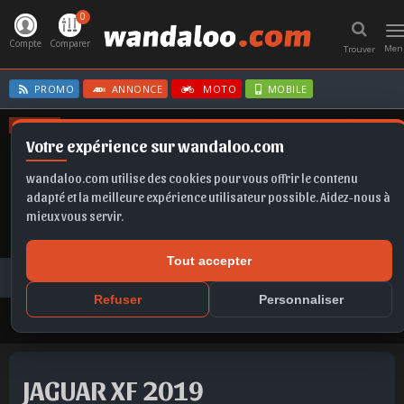
0
T
n
Compte
Comparer
Men
Trouver
PROMO
ANNONCE
MOTO
MOBILE
OFFRES
Votre expérience sur wandaloo.com
FRONTERA EV
MOKKA
T-ROC
SPORTAGE
CLIO E-TECH
wandaloo.com utilise des cookies pour vous offrir le contenu
adapté et la meilleure expérience utilisateur possible. Aidez-nous à
mieux vous servir.
Tout accepter
Voiture Occasion Maroc
Toutes les annonces
JAGUAR
XF
JAGUAR XF 2019 Diesel Occasion Casablanca Maroc
Refuser
Personnaliser
JAGUAR XF 2019