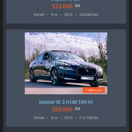
123.000
DH
Diesel
9 cv
2012
244.000 km
1.466 vues
Jaguar XF 2.0 i4D 180 AT
320.000
DH
Diesel
8 cv
2019
112.700 km