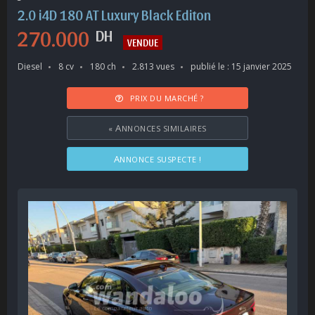
2.0 i4D 180 AT Luxury Black Editon
270.000
DH
VENDUE
Diesel
8 cv
180 ch
2.813 vues
publié le : 15 janvier 2025
PRIX DU MARCHÉ ?
«
ANNONCES SIMILAIRES
ANNONCE SUSPECTE !