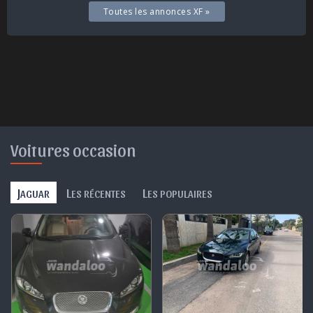
Toutes les annonces XF »
Voitures occasion
J
L
L
AGUAR
ES RÉCENTES
ES POPULAIRES