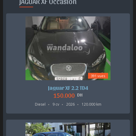
JAGUAR XF Occasion
391 vues
Jaguar XF 2.2 TD4
150.000
DH
Diesel
9 cv
2026
120.000 km