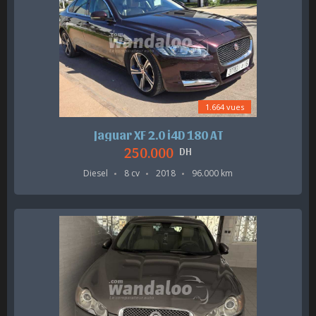
1.664 vues
Jaguar XF 2.0 i4D 180 AT
250.000
DH
Diesel
8 cv
2018
96.000 km