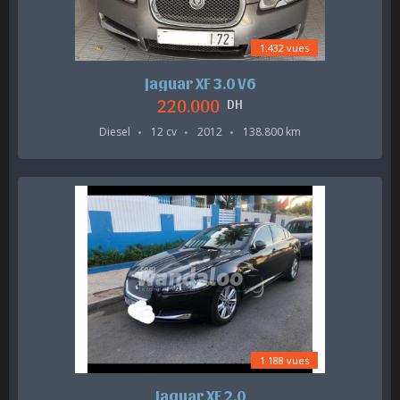
1.432 vues
Jaguar XF 3.0 V6
220.000
DH
Diesel
12 cv
2012
138.800 km
1.188 vues
Jaguar XF 2.0